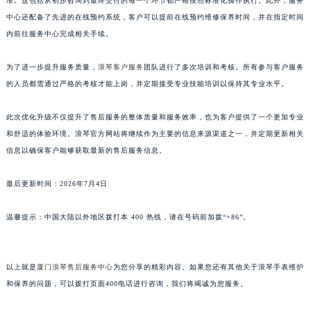
准。这包括从初步咨询到最终交付的每一个环节都严格按照标准化操作执行。此外，服务
山东省潍坊市奎文区东风东街浪琴售后服务中心（需提前预约）
中心还配备了先进的在线预约系统，客户可以提前在线预约维修保养时间，并在指定时间
山东省枣庄市滕州市北辛路与善国路交叉口浪琴售后服务中心（需提前预约）
内前往服务中心完成相关手续。
山东省淄博市张店区金晶大道浪琴售后服务中心（需提前预约）
上海市黄浦区南京东路299号宏伊国际广场写字楼8层806室浪琴售后服务中心（需提前预约）
为了进一步提升服务质量，
浪琴客户服务
团队进行了多次培训和考核。所有参与客户服务
的人员都需通过严格的考核才能上岗，并定期接受专业技能培训以保持其专业水平。
上海市徐汇区虹桥路3号港汇中心2座37层3705室浪琴售后服务中心（需提前预约）
浙江省杭州市上城区钱江路1366号华润大厦A座5层503-5室浪琴售后服务中心（需提前预约）
此次优化升级不仅提升了售后服务的整体质量和服务效率，也为客户提供了一个更加专业
浙江省湖州市吴兴区劳动路浪琴售后服务中心（需提前预约）
和舒适的体验环境。浪琴官方网站将继续作为主要的信息来源渠道之一，并定期更新相关
浙江省嘉兴市南湖区广益路705号嘉兴世界贸易中心A座13层1304室浪琴售后服务中心（需提前预约）
信息以确保客户能够获取最新的售后服务信息。
浙江省金华市金东区东市南街777号金华万达广场4号楼22楼2209室浪琴售后服务中心（需提前预约）
浙江省丽水市莲都区解放街浪琴售后服务中心（需提前预约）
最后更新时间：2026年7月4日
浙江省宁波市江北区大闸南路500号来福士广场办公楼20层2009室浪琴售后服务中心（需提前预约）
温馨提示：中国大陆以外地区拨打本 400 热线，请在号码前加拨“+86”。
浙江省衢州市柯城区上街浪琴售后服务中心（需提前预约）
浙江省绍兴市越城区胜利东路379号世茂天际中心写字楼8层805室浪琴售后服务中心（需提前预约）
浙江省舟山市定海区解放东路浪琴售后服务中心（需提前预约）
以上就是
厦门浪琴售后服务中心
为您分享的精彩内容。如果您还有其他关于浪琴手表维护
澳门特别行政区大堂区议事亭前地（新马路）浪琴售后服务中心（需提前预约）
和保养的问题，可以拨打页面400电话进行咨询，我们将竭诚为您服务。
澳门特别行政区风顺堂区南湾大马路浪琴售后服务中心（需提前预约）