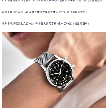
广州市越秀区环市东路371-375号世界贸易中心大厦南塔写字楼15层07室（需提前预约）
重庆市解放碑渝中区民权路28号英利国际金融中心写字楼20层01室（需提前预约）
黑龙江省大庆市萨尔图区会战大街浪琴售后服务中心（需提前预约）
深圳市罗湖区深南东路5001号华润大厦写字楼17层1701室（需提前预约）
黑龙江省鹤岗市向阳区红军路浪琴售后服务中心（需提前预约）
黑龙江省黑河市爱辉区中央街浪琴售后服务中心（需提前预约）
惠州市惠城区江北文昌一路7号华贸大厦写字楼1座30层05室（需提前预约）
黑龙江省鸡西市鸡冠区红军路浪琴售后服务中心（需提前预约）
黑龙江省佳木斯市向阳区长安路浪琴售后服务中心（需提前预约）
黑龙江省牡丹江市东安区太平路浪琴售后服务中心（需提前预约）
黑龙江省七台河市桃山区大同街浪琴售后服务中心（需提前预约）
黑龙江省齐齐哈尔市龙沙区龙华路浪琴售后服务中心（需提前预约）
黑龙江省双鸭山市尖山区新兴大街浪琴售后服务中心（需提前预约）
黑龙江省绥化市北林区新华街与康庄路交叉口浪琴售后服务中心（需提前预约）
黑龙江省伊春市伊美区通河路浪琴售后服务中心（需提前预约）
吉林省白城市洮北区明仁南街浪琴售后服务中心（需提前预约）
吉林省白山市浑江区浑江大街浪琴售后服务中心（需提前预约）
吉林省吉林市船营区河南街浪琴售后服务中心（需提前预约）
吉林省辽源市龙山区人民大街浪琴售后服务中心（需提前预约）