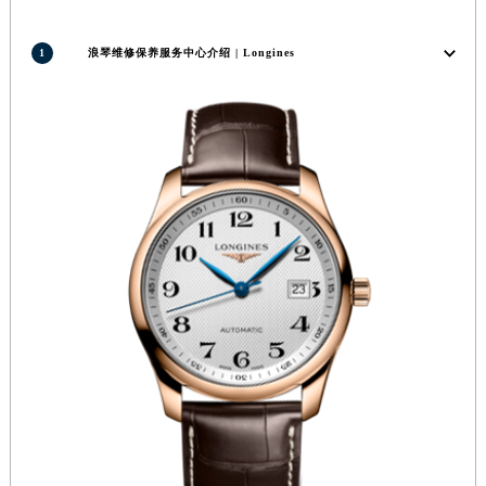
香港特别行政区九龙区油尖旺区弥敦道浪琴售后服务中心（需提前预约）
香港特别行政区铜锣湾区湾仔区轩尼诗道浪琴售后服务中心（需提前预约）
1
浪琴维修保养服务中心介绍 | Longines
河南省安阳市文峰区解放大道浪琴售后服务中心（需提前预约）
河南省鹤壁市淇滨区九州路浪琴售后服务中心（需提前预约）
河南省济源市沁园街道济水大道浪琴售后服务中心（需提前预约）
河南省焦作市解放区解放路浪琴售后服务中心（需提前预约）
河南省开封市鼓楼区中山路浪琴售后服务中心（需提前预约）
河南省洛阳市西工区中州中路与解放路交叉口浪琴售后服务中心（需提前预约）
河南省漯河市源汇区交通路浪琴售后服务中心（需提前预约）
河南省南阳市宛城区范蠡东路与南都路交叉口浪琴售后服务中心（需提前预约）
河南省平顶山市卫东区建设路浪琴售后服务中心（需提前预约）
河南省濮阳市大华龙区开州路绿城路交叉口浪琴售后服务中心（需提前预约）
河南省三门峡市湖滨区和平路浪琴售后服务中心（需提前预约）
河南省商丘市梁园区神火大道浪琴售后服务中心（需提前预约）
河南省新乡市红旗区人民路浪琴售后服务中心（需提前预约）
河南省信阳市浉河区东方红大道浪琴售后服务中心（需提前预约）