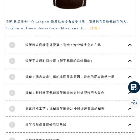
河南省许昌市魏都区建安大道与八龙路交叉口浪琴售后服务中心（需提前预约）
河南省郑州市二七区民主路10号华润大厦29层2905室浪琴售后服务中心（需提前预约）
河南省周口市川汇区七一路浪琴售后服务中心（需提前预约）
浪琴 售后服务中心 Longines 浪琴从来没有改变世界，而是把它留给佩戴它的人。
Longines will never change the world.we leave th......
详情 >
河南省驻马店市驿城区乐山大道与置地大道交叉口浪琴售后服务中心（需提前预约）
湖北省鄂州市鄂城区文星大道浪琴售后服务中心（需提前预约）
2
浪琴腕表商标意外脱落？别慌！专业解决之道在此
湖北省黄冈市黄州区赤壁大道浪琴售后服务中心（需提前预约）
湖北省黄石市黄石港区武汉路浪琴售后服务中心（需提前预约）
3
浪琴手表调时间步骤（新手易懂的详细指南）
湖北省荆门市东宝中天街步行街浪琴售后服务中心（需提前预约）
湖北省荆州市荆州区荆中路浪琴售后服务中心（需提前预约）
4
揭秘：腕表表盘生锈的非同寻常原因，让您的爱表焕然一新
湖北省十堰市茅箭区人民北路浪琴售后服务中心（需提前预约）

湖北省随州市曾都区青年路浪琴售后服务中心（需提前预约）
5
揭秘：长时间不佩戴浪琴腕表的走时处理技巧大集合
湖北省咸宁市咸安区长安大道浪琴售后服务中心（需提前预约）

湖北省襄阳市樊城区长虹路与人民路交叉口浪琴售后服务中心（需提前预约）
6
探索精准工艺：揭秘浪琴腕表24小时误差背后的秘密
湖北省孝感市孝南区复兴大道浪琴售后服务中心（需提前预约）
7
浪琴售后保养维修电话热线
湖北省宜昌市西陵区夷陵大道与港窑路浪琴售后服务中心（需提前预约）
湖南省常德市武陵区人民路浪琴售后服务中心（需提前预约）