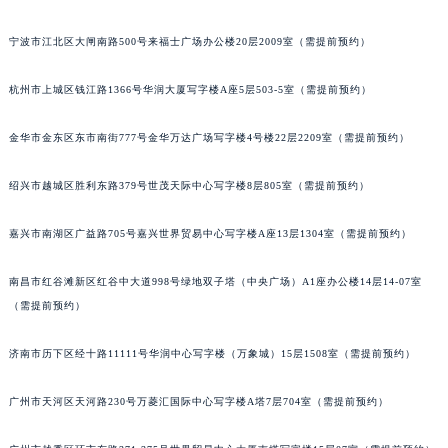
武汉市江汉区解放大道686号世界贸易大厦38层09室（需提前预约）
南宁市青秀区金湖路59号地王大厦12楼1224室（需提前预约）
宁波市江北区大闸南路500号来福士广场办公楼20层2009室（需提前预约）
合肥市蜀山区潜山路111号万象城华润大厦B座12楼03室（需提前预约）
杭州市上城区钱江路1366号华润大厦写字楼A座5层503-5室（需提前预约）
泉州市丰泽区宝洲路729号浦西万达中心写字楼A座7楼709室（需提前预约）
青岛市南区山东路6号华润大厦B座22层04室（需提前预约）
金华市金东区东市南街777号金华万达广场写字楼4号楼22层2209室（需提前预约）
烟台市芝罘区胜利路139号万达金融中心A座907室（需提前预约）
长春市朝阳区西安大路727号中银大厦A座(旺进大厦)18层09室（需提前预约）
绍兴市越城区胜利东路379号世茂天际中心写字楼8层805室（需提前预约）
贵阳市南明区都司高架桥路33号亨特国际金融中心14楼14D（需提前预约）
嘉兴市南湖区广益路705号嘉兴世界贸易中心写字楼A座13层1304室（需提前预约）
昆明市盘龙区北京路928号同德昆明广场写字楼10层06室（需提前预约）
石家庄市长安区中山东路39号勒泰中心写字楼B座13层07室（需提前预约）
南昌市红谷滩新区红谷中大道998号绿地双子塔（中央广场）A1座办公楼14层14-07室
西安市碑林区南关正街88号华侨城长安国际中心E座6楼10室（需提前预约）
（需提前预约）
海口市龙华区金贸东路5号海口华润大厦B座17层1707室（需提前预约）
唐山市路南区新华东道100号万达广场写字楼A座10层1002室（需提前预约）
济南市历下区经十路11111号华润中心写字楼（万象城）15层1508室（需提前预约）
台州市椒江区东海大道1800号腾达中心东1幢20楼2002室（需提前预约）
广州市天河区天河路230号万菱汇国际中心写字楼A塔7层704室（需提前预约）
内蒙古自治区呼和浩特市玉泉区大学西街70号华润万象城写字楼（鄂尔多斯大厦）23层2326室（需提前预约）
甘肃省兰州市七里河区西津西路16号兰州中心写字楼21层2102室（需提前预约）