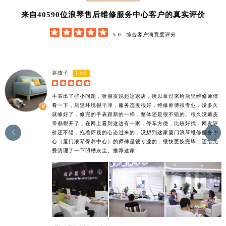
56320
来自
位浪琴售后维修服务中心客户的真实评价





5.0
综合客户满意度评分
Lv6
坏孩子





手表出了些小问题，听朋友说起这家店，所以拿过来给店里维修师傅
看一下，店里环境很干净，服务态度很好，维修师傅很专业，没多久
就修好了，修完的手表跟新的一样，整体还是很不错的。很久没戴皮
带都裂开了，在网上看到这边有一家，停车方便，比较好找，网友评


价还不错，抱着怀疑的心态过来的，没想到这家厦门浪琴维修服务中
心（厦门浪琴保养中心）的师傅是很专业的，很快更换完毕，还给免
费清理了一下凹槽灰尘。推荐这家!