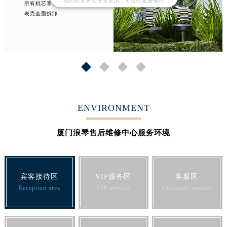
预约时间有变无需取消，可随时重新预约
所有机芯零件清洁
表壳全面拆卸
1
2
3
4
ENVIRONMENT
厦门浪琴售后维修中心服务环境
宾客接待区
VIP服务区
客服区
Reception area
VIP service
Customer service