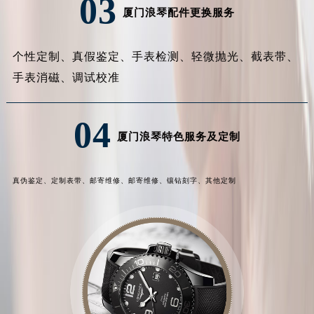
03
厦门浪琴配件更换服务
个性定制、
真假鉴定、
手表检测、
轻微抛光、
截表带、
手表消磁、
调试校准
04
厦门浪琴特色服务及定制
真伪鉴定、
定制表带、
邮寄维修、
邮寄维修、
镶钻刻字、
其他定制