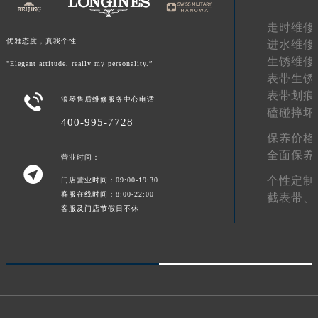
走时维修
优雅态度，真我个性
进水维修
生锈维修
"Elegant attitude, really my personality.”
表带生锈
表带划痕

浪琴售后维修服务中心电话
磕碰摔坏
400-995-7728
保养价格
全面保养
营业时间：

个性定制
门店营业时间：09:00-19:30
客服在线时间：8:00-22:00
截表带、
客服及门店节假日不休