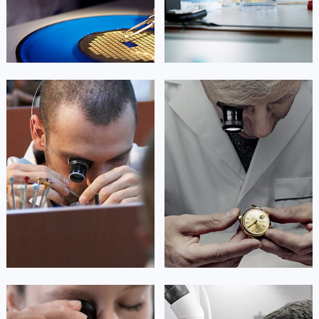


北京浪琴维修
上海浪琴维修
艾德琳·亚历桑德拉
艾莉森·安吉莉亚
资深浪琴技师
资深浪琴技师
是浪琴维修服务中心
是浪琴维修服务中心
(浪琴保养中心)
(浪琴保养中心)
的高级技师之一
的高级技师之一
Guangzhou Longines Maintain center
Shenzhen Longines Maintain center


广州浪琴维修
深圳浪琴维修
安尼塔·阿普里尔
贝亚特·布兰奇