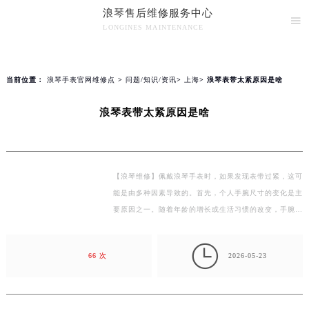
浪琴售后维修服务中心
2026年8月浪琴全国官方售后客户服务热线：400-995-7728
▲

官网公告>
▼
LONGINES MAINTENANCE
浪琴官方全国统一服务热线400-995-7728，服务覆盖中国大陆、香港、澳门、台湾全部区域（非大陆需加拨“+86”）
为您提供浪琴手表官网维修点查询！
2026年8月浪琴售后服务中心最新网点地址：
北京市朝阳区建国门外大街甲6号华熙国际中心写字楼D座11层1102室（北京总部）（需提前预约）
知识/资讯
当前位置：
浪琴手表官网维修点
>
问题/知识/资讯
>
上海
> 浪琴表带太紧原因是啥
北京市东城区东长安街1号东方广场写字楼W3座6层602室（需提前预约）
天津市和平区赤峰道136号天津国际金融中心写字楼26层2603室（需提前预约）
浪琴表带太紧原因是啥
上海市徐汇区虹桥路3号港汇中心写字楼2座37层3705室（需提前预约）
上海市黄浦区南京东路299号宏伊国际广场写字楼8层806室（需提前预约）
南京市秦淮区中山南路1号（新街口）南京中心写字楼22层C1-1室（需提前预约）
【浪琴维修】佩戴浪琴手表时，如果发现表带过紧，这可
常州市新北区龙锦路1590号现代传媒中心写字楼5号楼10层1008室（需提前预约）
能是由多种因素导致的。首先，个人手腕尺寸的变化是主
徐州市鼓楼区淮海东路29号苏宁广场IFC国际金融中心写字楼35层3508室（需提前预约）
要原因之一。随着年龄的增长或生活习惯的改变，手腕的
扬州市邗江区国展路29号星耀天地写字楼1号楼18层1803室（需提前预约）
大小可能会发生变化。此外，季节的变化也可能影响皮…
盐城市盐都区世纪大道5号盐城金融城写字楼1号楼16层1604室（需提前预约）

66 次
2026-05-23
泰州市海陵区永定东路399号置地商务中心东塔写字楼（华润万象城）17层1706室（需提前预约）
宁波市江北区大闸南路500号来福士广场办公楼20层2009室（需提前预约）
杭州市上城区钱江路1366号华润大厦写字楼A座5层503-5室（需提前预约）