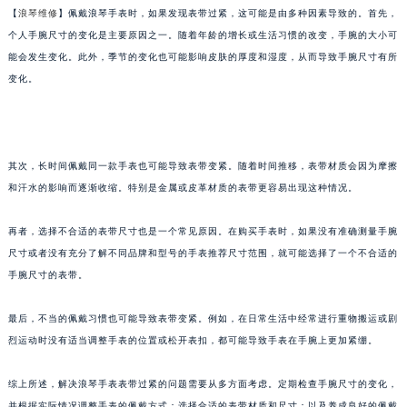
【
浪琴维修
】佩戴浪琴手表时，如果发现表带过紧，这可能是由多种因素导致的。首先，
金华市金东区东市南街777号金华万达广场写字楼4号楼22层2209室（需提前预约）
个人手腕尺寸的变化是主要原因之一。随着年龄的增长或生活习惯的改变，手腕的大小可
绍兴市越城区胜利东路379号世茂天际中心写字楼8层805室（需提前预约）
能会发生变化。此外，季节的变化也可能影响皮肤的厚度和湿度，从而导致手腕尺寸有所
嘉兴市南湖区广益路705号嘉兴世界贸易中心写字楼A座13层1304室（需提前预约）
变化。
南昌市红谷滩新区红谷中大道998号绿地双子塔（中央广场）A1座办公楼14层07室（需提前预约）
济南市历下区经十路11111号华润中心写字楼（万象城）15层1508室（需提前预约）
广州市天河区天河路230号万菱汇国际中心写字楼A塔7层704室（需提前预约）
其次，长时间佩戴同一款手表也可能导致表带变紧。随着时间推移，表带材质会因为摩擦
广州市越秀区环市东路371-375号世界贸易中心大厦南塔写字楼15层07室（需提前预约）
和汗水的影响而逐渐收缩。特别是金属或皮革材质的表带更容易出现这种情况。
深圳市罗湖区深南东路5001号华润大厦写字楼17层1701室（需提前预约）
惠州市惠城区江北文昌一路7号华贸大厦写字楼1座30层05室（需提前预约）
再者，选择不合适的表带尺寸也是一个常见原因。在购买手表时，如果没有准确测量手腕
厦门市思明区湖滨东路95号华润大厦写字楼B座11层1104室（需提前预约）
尺寸或者没有充分了解不同品牌和型号的手表推荐尺寸范围，就可能选择了一个不合适的
福州市鼓楼区五四路128-1号恒力城写字楼15层03室（需提前预约）
手腕尺寸的表带。
成都市锦江区人民东路6号SAC东原中心写字楼24层2406B室（需提前预约）
最后，不当的佩戴习惯也可能导致表带变紧。例如，在日常生活中经常进行重物搬运或剧
重庆市江北区观音桥步行街2号融恒时代广场写字楼9层902室（需提前预约）
烈运动时没有适当调整手表的位置或松开表扣，都可能导致手表在手腕上更加紧绷。
长沙市芙蓉区定王台街道建湘路393号世茂环球金融中心写字楼（芙蓉广场）10层13室（需提前预约）
郑州市二七区铭功路10号华润大厦写字楼29层2905室（需提前预约）
综上所述，解决浪琴手表表带过紧的问题需要从多方面考虑。定期检查手腕尺寸的变化，
太原市迎泽区解放路15号亨得利名表服务中心（品牌授权店）3层整层（需提前预约）
并根据实际情况调整手表的佩戴方式；选择合适的表带材质和尺寸；以及养成良好的佩戴