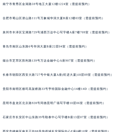
山西省大同市平城区迎宾街浪琴售后服务中心（需提前预约）
南宁市青秀区金湖路59号地王大厦12楼1224室（需提前预约）
山西省晋城市城区黄华街浪琴售后服务中心（需提前预约）
合肥市蜀山区潜山路111号万象城华润大厦B座12楼03室（需提前预约）
山西省晋中市榆次区顺城街浪琴售后服务中心（需提前预约）
山西省临汾市尧都区解放路浪琴售后服务中心（需提前预约）
泉州市丰泽区宝洲路729号浦西万达中心写字楼A座7楼709室（需提前预约）
山西省吕梁市离石区永宁中路与建设街交叉口浪琴售后服务中心（需提前预约）
山西省朔州市朔城区怡西路与鄯阳西街交汇处浪琴售后服务中心（需提前预约）
青岛市南区山东路6号华润大厦B座22层04室（需提前预约）
山西省忻州市忻府区和平东街与七一南路交叉口浪琴售后服务中心（需提前预约）
烟台市芝罘区胜利路139号万达金融中心A座907室（需提前预约）
山西省阳泉市郊区平阳东街与新城大道交叉口浪琴售后服务中心（需提前预约）
山西省运城市盐湖区河东街浪琴售后服务中心（需提前预约）
长春市朝阳区西安大路727号中银大厦A座(旺进大厦)18层09室（需提前预约）
山西省长治市潞州区英雄中路浪琴售后服务中心（需提前预约）
山西省太原市迎泽区迎泽街道解放路15号亨得利名表维修授权店3楼浪琴售后服务中心（需提前预约）
贵阳市南明区都司高架桥路33号亨特国际金融中心14楼14D（需提前预约）
天津市和平区赤峰道136号天津国际金融中心26层2603室浪琴售后服务中心（需提前预约）
安徽省安庆市迎江区人民路浪琴售后服务中心（需提前预约）
昆明市盘龙区北京路928号同德昆明广场写字楼10层06室（需提前预约）
安徽省蚌埠市蚌山区淮河路浪琴售后服务中心（需提前预约）
石家庄市长安区中山东路39号勒泰中心写字楼B座13层07室（需提前预约）
安徽省亳州市谯城区魏武大道浪琴售后服务中心（需提前预约）
安徽省池州市贵池区长江路浪琴售后服务中心（需提前预约）
西安市碑林区南关正街88号华侨城长安国际中心E座6楼10室（需提前预约）