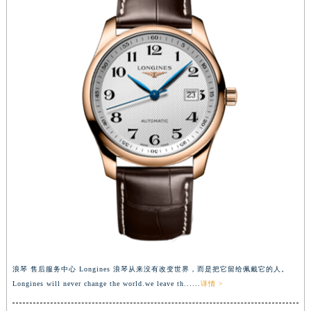
广西壮族自治区来宾市兴宾区桂中大道浪琴售后服务中心（需提前预约）
广西壮族自治区柳州市城中区中山中路浪琴售后服务中心（需提前预约）
广西壮族自治区钦州市钦南区金海湾东大街浪琴售后服务中心（需提前预约）
广西壮族自治区梧州市万秀区龙湖镇高旺路浪琴售后服务中心（需提前预约）
广西壮族自治区玉林市玉州区金玉路浪琴售后服务中心（需提前预约）
海南省儋州市儋州市那大镇兰洋北路浪琴售后服务中心（需提前预约）
海南省东方市八所镇解放西路浪琴售后服务中心（需提前预约）
海南省琼海市嘉积镇东风路浪琴售后服务中心（需提前预约）
海南省三沙市西沙区西沙群岛永兴岛北京路浪琴售后服务中心（需提前预约）
海南省三亚市吉阳区迎宾路浪琴售后服务中心（需提前预约）
海南省万宁市万城镇解放路浪琴售后服务中心（需提前预约）
海南省文昌市文城镇教育东路浪琴售后服务中心（需提前预约）
海南省五指山市通什镇三月三大道浪琴售后服务中心（需提前预约）
香港特别行政区尖沙咀区油尖旺区广东道浪琴售后服务中心（需提前预约）
浪琴 售后服务中心 Longines 浪琴从来没有改变世界，而是把它留给佩戴它的人。
香港特别行政区金钟区中西区金钟道浪琴售后服务中心（需提前预约）
Longines will never change the world.we leave th......
详情 >
香港特别行政区九龙区油尖旺区弥敦道浪琴售后服务中心（需提前预约）