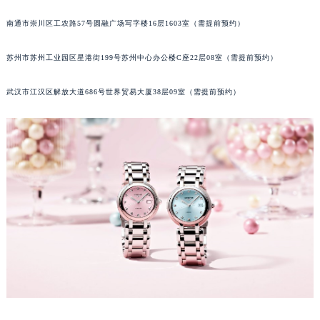
辽宁省沈阳市沈河区中街路137号亨得利名表维修授权店1楼浪琴售后服务中心（需提前预约）
南通市崇川区工农路57号圆融广场写字楼16层1603室（需提前预约）
辽宁省沈阳市沈河区中街路83号亨得利名表维修授权店1楼浪琴售后服务中心（需提前预约）
北京市朝阳区建国门外大街甲6号华熙国际中心D座11层1102室浪琴售后服务中心（北京总部）（需提前预约）
苏州市苏州工业园区星港街199号苏州中心办公楼C座22层08室（需提前预约）
北京市东城区东长安街1号王府井东方广场W3座6层602室浪琴售后服务中心（需提前预约）
河北省保定市竞秀区朝阳北大街北国先天下浪琴售后服务中心（需提前预约）
武汉市江汉区解放大道686号世界贸易大厦38层09室（需提前预约）
内蒙古自治区阿拉善盟市左旗土尔扈特大街浪琴售后服务中心（需提前预约）
内蒙古自治区巴彦淖尔市临河区新华街浪琴售后服务中心（需提前预约）
内蒙古自治区包头市青山区幸福路甲3号王府井百货名表维修浪琴售后服务中心（需提前预约）
内蒙古自治区赤峰市红山区哈达街浪琴售后服务中心（需提前预约）
内蒙古自治区鄂尔多斯市东胜区伊金霍洛街浪琴售后服务中心（需提前预约）
内蒙古自治区呼伦贝尔市海拉尔区中央街浪琴售后服务中心（需提前预约）
内蒙古自治区通辽市科尔沁区明仁大街浪琴售后服务中心（需提前预约）
内蒙古自治区乌海市海勃湾区人民南路浪琴售后服务中心（需提前预约）
内蒙古自治区乌兰察布市集宁区恩和大街浪琴售后服务中心（需提前预约）
内蒙古自治区锡林郭勒盟市锡林浩特市光明街与额尔敦路交叉口浪琴售后服务中心（需提前预约）
内蒙古自治区兴安盟市乌兰浩特市兴安大街浪琴售后服务中心（需提前预约）