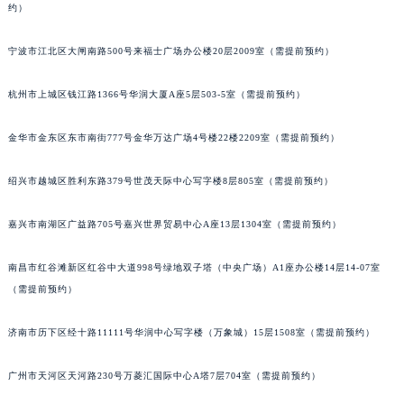
约）
南宁市青秀区金湖路59号地王大厦12楼1224室（需提前预约）
合肥市蜀山区潜山路111号万象城华润大厦B座12楼03室（需提前预约）
宁波市江北区大闸南路500号来福士广场办公楼20层2009室（需提前预约）
泉州市丰泽区宝洲路729号浦西万达中心写字楼A座7楼709室（需提前预约）
青岛市南区山东路6号华润大厦B座22层04室（需提前预约）
杭州市上城区钱江路1366号华润大厦A座5层503-5室（需提前预约）
烟台市芝罘区胜利路139号万达金融中心A座907室（需提前预约）
长春市朝阳区西安大路727号中银大厦A座(旺进大厦)18层09室（需提前预约）
金华市金东区东市南街777号金华万达广场4号楼22楼2209室（需提前预约）
贵阳市南明区都司高架桥路33号亨特国际金融中心14楼14D（需提前预约）
绍兴市越城区胜利东路379号世茂天际中心写字楼8层805室（需提前预约）
昆明市盘龙区北京路928号同德昆明广场写字楼10层06室（需提前预约）
石家庄市长安区中山东路39号勒泰中心写字楼B座13层07室（需提前预约）
嘉兴市南湖区广益路705号嘉兴世界贸易中心A座13层1304室（需提前预约）
西安市碑林区南关正街88号华侨城长安国际中心E座6楼10室（需提前预约）
海口市龙华区金贸东路5号海口华润大厦B座17层1707室（需提前预约）
南昌市红谷滩新区红谷中大道998号绿地双子塔（中央广场）A1座办公楼14层14-07室
唐山市路南区新华东道100号万达广场写字楼A座10层1002室（需提前预约）
（需提前预约）
台州市椒江区东海大道1800号腾达中心东1幢20楼2002室（需提前预约）
济南市历下区经十路11111号华润中心写字楼（万象城）15层1508室（需提前预约）
内蒙古自治区呼和浩特市玉泉区大学西街70号华润万象城写字楼（鄂尔多斯大厦）23层2326室（需提前预约）
甘肃省兰州市七里河区西津西路16号兰州中心写字楼21层2102室（需提前预约）
广州市天河区天河路230号万菱汇国际中心A塔7层704室（需提前预约）
重庆市解放碑渝中区民权路28号英利国际金融中心写字楼20层01室（需提前预约）