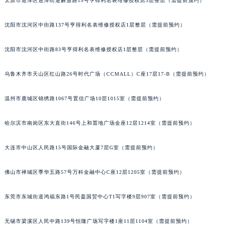
太原市迎泽区迎泽街道解放路15号亨得利名表维修授权店3层整层（需提前预约）
吉林省四平市铁东区紫气大路与南九经街交汇处浪琴售后服务中心（需提前预约）
吉林省松原市宁江区五环大街浪琴售后服务中心（需提前预约）
沈阳市沈河区中街路137号亨得利名表维修授权店1层整层（需提前预约）
吉林省通化市东昌区环通乡江南大街浪琴售后服务中心（需提前预约）
吉林省延边市延吉市解放路浪琴售后服务中心（需提前预约）
沈阳市沈河区中街路83号亨得利名表维修授权店1层整层（需提前预约）
辽宁省鞍山市铁东区站前街浪琴售后服务中心（需提前预约）
乌鲁木齐市天山区红山路26号时代广场（CCMALL）C座17层17-B（需提前预约）
辽宁省本溪市平山区胜利路浪琴售后服务中心（需提前预约）
辽宁省朝阳市双塔区新华路浪琴售后服务中心（需提前预约）
温州市鹿城区锦绣路1067号置信广场10层1015室（需提前预约）
辽宁省丹东市振兴区七经街浪琴售后服务中心（需提前预约）
辽宁省抚顺市新抚区东一路浪琴售后服务中心（需提前预约）
哈尔滨市南岗区东大直街146号上和置地广场金座12层1214室（需提前预约）
辽宁省阜新市海州区解放大街浪琴售后服务中心（需提前预约）
大连市中山区人民路15号国际金融大厦7层G室（需提前预约）
辽宁省葫芦岛市连山区中央路浪琴售后服务中心（需提前预约）
辽宁省锦州市古塔区中央大街浪琴售后服务中心（需提前预约）
佛山市禅城区季华五路57号万科金融中心C座12层1205室（需提前预约）
辽宁省辽阳市白塔区新运大街浪琴售后服务中心（需提前预约）
辽宁省盘锦市兴隆台区石油大街浪琴售后服务中心（需提前预约）
东莞市东城街道鸿福东路1号民盈国贸中心T1写字楼9层907室（需提前预约）
辽宁省铁岭市银州区南马路浪琴售后服务中心（需提前预约）
辽宁省营口市站前区市府路与渤海大街交叉口浪琴售后服务中心（需提前预约）
无锡市梁溪区人民中路139号恒隆广场写字楼1座11层1104室（需提前预约）