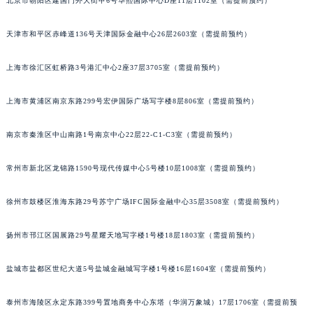
北京市朝阳区建国门外大街甲6号华熙国际中心D座11层1102室（需提前预约）
重庆市江北区观音桥步行街2号融恒时代广场写字楼9层902室（需提前预约）
长沙市芙蓉区定王台街道建湘路393号世茂环球金融中心写字楼（芙蓉广场）10层13室（需提前预约）
天津市和平区赤峰道136号天津国际金融中心26层2603室（需提前预约）
郑州市二七区铭功路10号华润大厦写字楼29层2905室（需提前预约）
太原市迎泽区解放路15号亨得利名表服务中心（品牌授权店）3层整层（需提前预约）
上海市徐汇区虹桥路3号港汇中心2座37层3705室（需提前预约）
沈阳市沈河区中街路137号亨得利名表服务中心（品牌授权店）1层整层（需提前预约）
上海市黄浦区南京东路299号宏伊国际广场写字楼8层806室（需提前预约）
沈阳市沈河区中街路83号亨得利名表服务中心（品牌授权店）1层整层（需提前预约）
乌鲁木齐市天山区红山路26号时代广场（CCMALL）C座17层17-B（需提前预约）
南京市秦淮区中山南路1号南京中心22层22-C1-C3室（需提前预约）
温州市鹿城区锦绣路1067号置信广场10层1015室（需提前预约）
哈尔滨市道里区友谊西路600号富力中心T2座写字楼29层03室（需提前预约）
常州市新北区龙锦路1590号现代传媒中心5号楼10层1008室（需提前预约）
大连市中山区人民路15号国际金融大厦7层G室（需提前预约）
徐州市鼓楼区淮海东路29号苏宁广场IFC国际金融中心35层3508室（需提前预约）
佛山市禅城区季华五路57号万科金融中心C座12层1205室（需提前预约）
东莞市东城街道鸿福东路1号民盈国贸中心T1写字楼9层907室（需提前预约）
扬州市邗江区国展路29号星耀天地写字楼1号楼18层1803室（需提前预约）
无锡市梁溪区人民中路139号恒隆广场写字楼1座11层1104室（需提前预约）
南通市崇川区工农路57号圆融广场写字楼16层1603室（需提前预约）
盐城市盐都区世纪大道5号盐城金融城写字楼1号楼16层1604室（需提前预约）
苏州市苏州工业园区星港街199号苏州中心办公楼C座22层08室（需提前预约）
武汉市江汉区解放大道686号世界贸易大厦38层09室（需提前预约）
泰州市海陵区永定东路399号置地商务中心东塔（华润万象城）17层1706室（需提前预