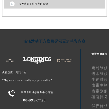
湖南省衡阳市雁峰区解放路浪琴售后服务中心（需提前预约）
5
浪琴摔坏了处理办法集锦
湖南省怀化市鹤城区迎丰中路浪琴售后服务中心（需提前预约）
湖南省娄底市娄星区长青街浪琴售后服务中心（需提前预约）
湖南省邵阳市双清区东风路浪琴售后服务中心（需提前预约）
湖南省湘潭市雨湖区莲城大道浪琴售后服务中心（需提前预约）
湖南省益阳市赫山区桃花仑路浪琴售后服务中心（需提前预约）
轻轻滑动下方栏目探索更多精彩内容
湖南省永州市冷水滩区永州大道与中兴路交叉口浪琴售后服务中心（需提前预约）
湖南省岳阳市岳阳楼区东茅岭路浪琴售后服务中心（需提前预约）
浪琴全面服务
湖南省张家界市永定区解放路浪琴售后服务中心（需提前预约）
湖南省长沙市芙蓉区建湘路393号世茂环球金融中心写字楼10层1013室浪琴售后服务中心（需提前预约）
走时维修
湖南省株洲市芦淞区建设南路浪琴售后服务中心（需提前预约）
优雅态度，真我个性
进水维修
甘肃省白银市白银区北京路浪琴售后服务中心（需提前预约）
生锈维修
"Elegant attitude, really my personality.”
甘肃省定西市安定区解放路浪琴售后服务中心（需提前预约）
表带生锈
表带划痕

甘肃省敦煌市沙州镇阳关中路浪琴售后服务中心（需提前预约）
浪琴售后维修服务中心电话
磕碰摔坏
甘肃省合作市人民街浪琴售后服务中心（需提前预约）
400-995-7728
甘肃省嘉峪关市雄关区新华中路浪琴售后服务中心（需提前预约）
保养价格