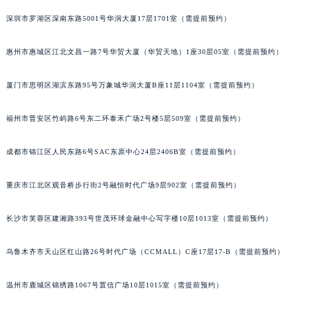
吉林省松原市宁江区五环大街浪琴售后服务中心（需提前预约）
深圳市罗湖区深南东路5001号华润大厦17层1701室（需提前预约）
吉林省通化市东昌区环通乡江南大街浪琴售后服务中心（需提前预约）
吉林省延边市延吉市解放路浪琴售后服务中心（需提前预约）
惠州市惠城区江北文昌一路7号华贸大厦（华贸天地）1座30层05室（需提前预约）
辽宁省鞍山市铁东区站前街浪琴售后服务中心（需提前预约）
厦门市思明区湖滨东路95号万象城华润大厦B座11层1104室（需提前预约）
辽宁省本溪市平山区胜利路浪琴售后服务中心（需提前预约）
辽宁省朝阳市双塔区新华路浪琴售后服务中心（需提前预约）
福州市晋安区竹屿路6号东二环泰禾广场2号楼5层509室（需提前预约）
辽宁省丹东市振兴区七经街浪琴售后服务中心（需提前预约）
辽宁省抚顺市新抚区东一路浪琴售后服务中心（需提前预约）
成都市锦江区人民东路6号SAC东原中心24层2406B室（需提前预约）
辽宁省阜新市海州区解放大街浪琴售后服务中心（需提前预约）
辽宁省葫芦岛市连山区中央路浪琴售后服务中心（需提前预约）
重庆市江北区观音桥步行街2号融恒时代广场9层902室（需提前预约）
辽宁省锦州市古塔区中央大街浪琴售后服务中心（需提前预约）
长沙市芙蓉区建湘路393号世茂环球金融中心写字楼10层1013室（需提前预约）
辽宁省辽阳市白塔区新运大街浪琴售后服务中心（需提前预约）
辽宁省盘锦市兴隆台区石油大街浪琴售后服务中心（需提前预约）
乌鲁木齐市天山区红山路26号时代广场（CCMALL）C座17层17-B（需提前预约）
辽宁省铁岭市银州区南马路浪琴售后服务中心（需提前预约）
辽宁省营口市站前区市府路与渤海大街交叉口浪琴售后服务中心（需提前预约）
温州市鹿城区锦绣路1067号置信广场10层1015室（需提前预约）
辽宁省沈阳市沈河区中街路137号亨得利名表维修授权店1楼浪琴售后服务中心（需提前预约）