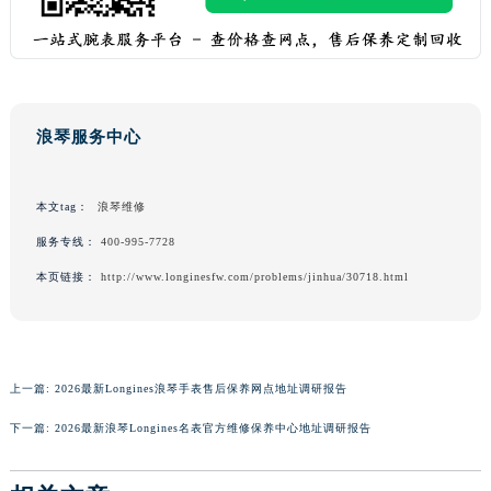
山东省淄博市张店区金晶大道浪琴售后服务中心（需提前预约）
上海市黄浦区南京东路299号宏伊国际广场写字楼8层806室浪琴售后服务中心（需提前预约）
上海市徐汇区虹桥路3号港汇中心2座37层3705室浪琴售后服务中心（需提前预约）
浙江省杭州市上城区钱江路1366号华润大厦A座5层503-5室浪琴售后服务中心（需提前预约）
浪琴服务中心
浙江省湖州市吴兴区劳动路浪琴售后服务中心（需提前预约）
浙江省嘉兴市南湖区广益路705号嘉兴世界贸易中心A座13层1304室浪琴售后服务中心（需提前预约）
浙江省金华市金东区东市南街777号金华万达广场4号楼22楼2209室浪琴售后服务中心（需提前预约）
本文tag：
浪琴维修
浙江省丽水市莲都区解放街浪琴售后服务中心（需提前预约）
服务专线：
400-995-7728
浙江省宁波市江北区大闸南路500号来福士广场办公楼20层2009室浪琴售后服务中心（需提前预约）
本页链接：
http://www.longinesfw.com/problems/jinhua/30718.html
浙江省衢州市柯城区上街浪琴售后服务中心（需提前预约）
浙江省绍兴市越城区胜利东路379号世茂天际中心写字楼8层805室浪琴售后服务中心（需提前预约）
浙江省舟山市定海区解放东路浪琴售后服务中心（需提前预约）
澳门特别行政区大堂区议事亭前地（新马路）浪琴售后服务中心（需提前预约）
上一篇:
2026最新Longines浪琴手表售后保养网点地址调研报告
澳门特别行政区风顺堂区南湾大马路浪琴售后服务中心（需提前预约）
下一篇:
2026最新浪琴Longines名表官方维修保养中心地址调研报告
澳门特别行政区花地玛堂区关闸广场浪琴售后服务中心（需提前预约）
澳门特别行政区花王堂区大三巴商圈浪琴售后服务中心（需提前预约）