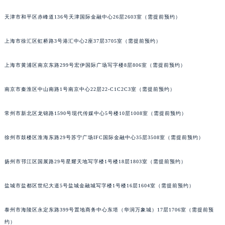
长沙市芙蓉区定王台街道建湘路393号世茂环球金融中心写字楼（芙蓉广场）10层13室（需提前预约）
天津市和平区赤峰道136号天津国际金融中心26层2603室（需提前预约）
郑州市二七区铭功路10号华润大厦写字楼29层2905室（需提前预约）
太原市迎泽区解放路15号亨得利名表服务中心（品牌授权店）3层整层（需提前预约）
上海市徐汇区虹桥路3号港汇中心2座37层3705室（需提前预约）
沈阳市沈河区中街路137号亨得利名表服务中心（品牌授权店）1层整层（需提前预约）
沈阳市沈河区中街路83号亨得利名表服务中心（品牌授权店）1层整层（需提前预约）
上海市黄浦区南京东路299号宏伊国际广场写字楼8层806室（需提前预约）
乌鲁木齐市天山区红山路26号时代广场（CCMALL）C座17层17-B（需提前预约）
南京市秦淮区中山南路1号南京中心22层22-C1C2C3室（需提前预约）
温州市鹿城区锦绣路1067号置信广场10层1015室（需提前预约）
哈尔滨市道里区友谊西路600号富力中心T2座写字楼29层03室（需提前预约）
常州市新北区龙锦路1590号现代传媒中心5号楼10层1008室（需提前预约）
大连市中山区人民路15号国际金融大厦7层G室（需提前预约）
佛山市禅城区季华五路57号万科金融中心C座12层1205室（需提前预约）
徐州市鼓楼区淮海东路29号苏宁广场IFC国际金融中心35层3508室（需提前预约）
东莞市东城街道鸿福东路1号民盈国贸中心T1写字楼9层907室（需提前预约）
无锡市梁溪区人民中路139号恒隆广场写字楼1座11层1104室（需提前预约）
扬州市邗江区国展路29号星耀天地写字楼1号楼18层1803室（需提前预约）
南通市崇川区工农路57号圆融广场写字楼16层1603室（需提前预约）
盐城市盐都区世纪大道5号盐城金融城写字楼1号楼16层1604室（需提前预约）
苏州市苏州工业园区星港街199号苏州中心办公楼C座22层08室（需提前预约）
武汉市江汉区解放大道686号世界贸易大厦38层09室（需提前预约）
泰州市海陵区永定东路399号置地商务中心东塔（华润万象城）17层1706室（需提前预
南宁市青秀区金湖路59号地王大厦12楼1224室（需提前预约）
约）