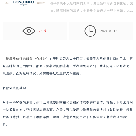
徐州市鼓楼区淮海东路29号苏宁广场IFC国际金融中心写字楼35层3508室（需提前预约）
浪琴手表不仅是时间的工具，更是品味与身份的象征。然
而，随着时间的流逝，手表难免会遇到一些小问题，比如
扬州市邗江区国展路29号星耀天地写字楼1号楼18层1803室（需提前预约）
表壳出现划痕。面对这种情况，如何妥善处理显得尤为…
盐城市盐都区世纪大道5号盐城金融城写字楼1号楼16层1604室（需提前预约）

泰州市海陵区永定东路399号置地商务中心东塔写字楼（华润万象城）17层1706室（需提前预约）
73 次
2026-05-14
宁波市江北区大闸南路500号来福士广场办公楼20层2009室（需提前预约）
杭州市上城区钱江路1366号华润大厦写字楼A座5层503-5室（需提前预约）
金华市金东区东市南街777号金华万达广场写字楼4号楼22层2209室（需提前预约）
【
浪琴维修保养服务中心地址
】对于许多爱表人士而言，浪琴手表不仅是时间的工具，更
绍兴市越城区胜利东路379号世茂天际中心写字楼8层805室（需提前预约）
是品味与身份的象征。然而，随着时间的流逝，手表难免会遇到一些小问题，比如表壳出
嘉兴市南湖区广益路705号嘉兴世界贸易中心写字楼A座13层1304室（需提前预约）
现划痕。面对这种情况，如何妥善处理显得尤为重要。
南昌市红谷滩新区红谷中大道998号绿地双子塔（中央广场）A1座办公楼14层07室（需提前预约）
济南市历下区经十路11111号华润中心写字楼（万象城）15层1508室（需提前预约）
轻微划痕的处理
广州市天河区天河路230号万菱汇国际中心写字楼A塔7层704室（需提前预约）
对于一些轻微的划痕，你可以尝试使用软布和温和的清洁剂进行清洁。首先，用温水湿润
广州市越秀区环市东路371-375号世界贸易中心大厦南塔写字楼15层07室（需提前预约）
一块柔软的布，轻轻擦拭表壳表面。之后，可以使用少量温和的清洁剂（如洗洁精）稀释
深圳市罗湖区深南东路5001号华润大厦写字楼17层1701室（需提前预约）
后再次擦拭。最后用干净的布擦干即可。注意避免使用过于粗糙或含有磨砂成分的清洁工
惠州市惠城区江北文昌一路7号华贸大厦写字楼1座30层05室（需提前预约）
具。
厦门市思明区湖滨东路95号华润大厦写字楼B座11层1104室（需提前预约）