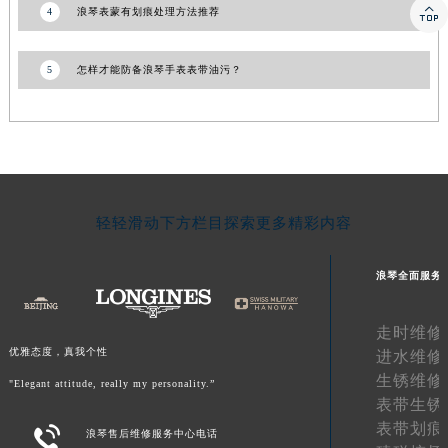

江西省景德镇市珠山区珠山中路浪琴售后服务中心（需提前预约）
4
浪琴表蒙有划痕处理方法推荐
江西省九江市浔阳区浔阳路浪琴售后服务中心（需提前预约）
江西省南昌市红谷滩新区红谷中大道998号绿地双子塔（中央广场）A1座办公楼14层1407室浪琴售后服务中心（需提前预约）
5
怎样才能防备浪琴手表表带油污？
江西省萍乡市安源区萍安北大道与康庄路交叉口浪琴售后服务中心（需提前预约）
江西省上饶市信州区滨江西路浪琴售后服务中心（需提前预约）
江西省新余市渝水区北湖西路浪琴售后服务中心（需提前预约）
江西省宜春市袁州区中山中路浪琴售后服务中心（需提前预约）
江西省鹰潭市月湖区胜利东路浪琴售后服务中心（需提前预约）
轻轻滑动下方栏目探索更多精彩内容
山东省德州市德城区东风中路浪琴售后服务中心（需提前预约）
山东省东营市东营区济南路浪琴售后服务中心（需提前预约）
浪琴全面服务
山东省济南市历下区经十路11111号华润中心写字楼（万象城）15层1508室浪琴售后服务中心（需提前预约）
山东省济宁市任城区太白楼路浪琴售后服务中心（需提前预约）
走时维修
山东省莱芜市文化南路8号银座商城名表维修一楼名表维修浪琴售后服务中心（需提前预约）
优雅态度，真我个性
进水维修
山东省临沂市兰山区解放路浪琴售后服务中心（需提前预约）
生锈维修
"Elegant attitude, really my personality.”
山东省日照市东港区烟台路浪琴售后服务中心（需提前预约）
表带生锈
表带划痕
山东省泰安市泰山区财源街道泰山大街浪琴售后服务中心（需提前预约）

浪琴售后维修服务中心电话