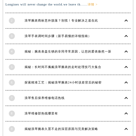
安徽省亳州市谯城区魏武大道浪琴售后服务中心（需提前预约）
Longines will never change the world.we leave th......
详情 >
安徽省池州市贵池区长江路浪琴售后服务中心（需提前预约）
安徽省滁州市琅琊区南谯北路浪琴售后服务中心（需提前预约）
2
浪琴腕表商标意外脱落？别慌！专业解决之道在此
安徽省阜阳市颍州区颍州北路浪琴售后服务中心（需提前预约）
3
浪琴手表调时间步骤（新手易懂的详细指南）
安徽省淮北市相山区淮海路浪琴售后服务中心（需提前预约）
安徽省淮南市田家庵区国庆中路浪琴售后服务中心（需提前预约）
4
揭秘：腕表表盘生锈的非同寻常原因，让您的爱表焕然一新
安徽省黄山市屯溪区黄山西路浪琴售后服务中心（需提前预约）
安徽省六安市金安区解放中路浪琴售后服务中心（需提前预约）
5
揭秘：长时间不佩戴浪琴腕表的走时处理技巧大集合
安徽省马鞍山市雨山区湖南西路浪琴售后服务中心（需提前预约）
安徽省宿州市埇桥区人民中路浪琴售后服务中心（需提前预约）
6
探索精准工艺：揭秘浪琴腕表24小时误差背后的秘密
安徽省铜陵市铜官区石城大道浪琴售后服务中心（需提前预约）
安徽省芜湖市镜湖区中山路步行街浪琴售后服务中心（需提前预约）
7
浪琴售后保养维修电话热线
安徽省宣城市宣州区叠嶂西路浪琴售后服务中心（需提前预约）
福建省龙岩市新罗区九一南路浪琴售后服务中心（需提前预约）
8
浪琴维修部热线哪里有
福建省南平市建阳区人民西路浪琴售后服务中心（需提前预约）
9
揭秘浪琴腕表久置不走的深层原因与完美解决策略
福建省宁德市蕉城区天湖东路浪琴售后服务中心（需提前预约）