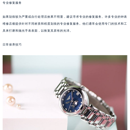
福州市鼓楼区五四路128-1号恒力城写字楼15层03室（需提前预约）
专业修复服务
成都市锦江区人民东路6号SAC东原中心写字楼24层2406B室（需提前预约）
如果划痕较为严重或自行处理后效果不明显，建议寻求专业的修复服务。许多专业的钟表
重庆市江北区观音桥步行街2号融恒时代广场写字楼9层902室（需提前预约）
维修店都提供针对不同材质和程度划痕的专业修复服务。他们通常会使用专门的技术和工
长沙市芙蓉区定王台街道建湘路393号世茂环球金融中心写字楼（芙蓉广场）10层13室（需提前预约）
具来打磨和抛光手表表面，以恢复其原有的光泽。
郑州市二七区铭功路10号华润大厦写字楼29层2905室（需提前预约）
太原市迎泽区解放路15号亨得利名表服务中心（品牌授权店）3层整层（需提前预约）
日常保养技巧
沈阳市沈河区中街路137号亨得利名表服务中心（品牌授权店）1层整层（需提前预约）
沈阳市沈河区中街路83号亨得利名表服务中心（品牌授权店）1层整层（需提前预约）
乌鲁木齐市天山区红山路26号时代广场（CCMALL）C座17层17-B（需提前预约）
温州市鹿城区锦绣路1067号置信广场10层1015室（需提前预约）
哈尔滨市道里区友谊西路600号富力中心T2座写字楼29层03室（需提前预约）
大连市中山区人民路15号国际金融大厦7层G室（需提前预约）
佛山市禅城区季华五路57号万科金融中心C座12层1205室（需提前预约）
东莞市东城街道鸿福东路1号民盈国贸中心T1写字楼9层907室（需提前预约）
无锡市梁溪区人民中路139号恒隆广场写字楼1座11层1104室（需提前预约）
南通市崇川区工农路57号圆融广场写字楼16层1603室（需提前预约）