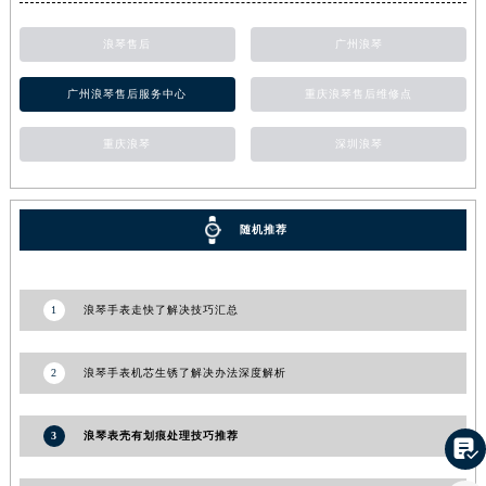
福建省莆田市城厢区霞林街道荔华东大道浪琴售后服务中心（需提前预约）
福建省三明市三元区东乾二路浪琴售后服务中心（需提前预约）
浪琴售后
广州浪琴
福建省漳州市龙文区步港路浪琴售后服务中心（需提前预约）
广州浪琴售后服务中心
重庆浪琴售后维修点
江苏省常州市新北区龙锦路1590号现代传媒中心5号楼10层1008室浪琴售后服务中心（需提前预约）
江苏省淮安市清江浦区淮海北路浪琴售后服务中心（需提前预约）
重庆浪琴
深圳浪琴
江苏省连云港市海州区通灌北路浪琴售后服务中心（需提前预约）
江苏省南京市秦淮区中山南路1号南京中心22层22-C1-C3室浪琴售后服务中心（需提前预约）
江苏省宿迁市宿城区西湖路浪琴售后服务中心（需提前预约）
随机推荐
江苏省泰州市海陵区永定东路399号置地商务中心东塔（华润万象城）17层1706室浪琴售后服务中心（需提前预约）
江苏省徐州市鼓楼区淮海东路29号苏宁广场IFC国际金融中心35层3508室浪琴售后服务中心（需提前预约）
1
浪琴手表走快了解决技巧汇总
江苏省盐城市盐都区世纪大道5号盐城金融城写字楼1号楼16层1604室浪琴售后服务中心（需提前预约）
江苏省扬州市邗江区国展路29号星耀天地写字楼1号楼18层1803室浪琴售后服务中心（需提前预约）
2
浪琴手表机芯生锈了解决办法深度解析
江苏省镇江市京口区中山东路浪琴售后服务中心（需提前预约）
江西省抚州市临川区赣东大道浪琴售后服务中心（需提前预约）
江西省赣州市章贡区文清路浪琴售后服务中心（需提前预约）
3
浪琴表壳有划痕处理技巧推荐

江西省吉安市吉州区井冈山大道浪琴售后服务中心（需提前预约）