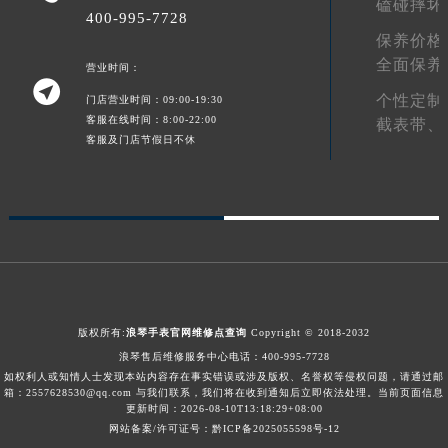
磕碰摔坏
山东省威海市环翠区新威海路89号振华商厦一楼名表维修浪琴售后服务中心（需提前预约）
400-995-7728
山东省潍坊市奎文区东风东街浪琴售后服务中心（需提前预约）
保养价格
全面保养
山东省枣庄市滕州市北辛路与善国路交叉口浪琴售后服务中心（需提前预约）
营业时间：

山东省淄博市张店区金晶大道浪琴售后服务中心（需提前预约）
个性定制
门店营业时间：09:00-19:30
客服在线时间：8:00-22:00
上海市黄浦区南京东路299号宏伊国际广场写字楼8层806室浪琴售后服务中心（需提前预约）
截表带、
客服及门店节假日不休
上海市徐汇区虹桥路3号港汇中心2座37层3705室浪琴售后服务中心（需提前预约）
浙江省杭州市上城区钱江路1366号华润大厦A座5层503-5室浪琴售后服务中心（需提前预约）
浙江省湖州市吴兴区劳动路浪琴售后服务中心（需提前预约）
浙江省嘉兴市南湖区广益路705号嘉兴世界贸易中心A座13层1304室浪琴售后服务中心（需提前预约）
浙江省金华市金东区东市南街777号金华万达广场4号楼22楼2209室浪琴售后服务中心（需提前预约）
浙江省丽水市莲都区解放街浪琴售后服务中心（需提前预约）
浙江省宁波市江北区大闸南路500号来福士广场办公楼20层2009室浪琴售后服务中心（需提前预约）
版权所有:
浪琴手表官网维修点查询
Copyright © 2018-2032
浙江省衢州市柯城区上街浪琴售后服务中心（需提前预约）
浪琴售后维修服务中心电话：
400-995-7728
浙江省绍兴市越城区胜利东路379号世茂天际中心写字楼8层805室浪琴售后服务中心（需提前预约）
如权利人或知情人士发现本站内容存在事实错误或涉及版权、名誉权等侵权问题，请通过邮
箱：2557628530@qq.com 与我们联系，我们将在收到通知后立即依法处理。当前页面信息
浙江省舟山市定海区解放东路浪琴售后服务中心（需提前预约）
更新时间：2026-08-10T13:18:29+08:00
澳门特别行政区大堂区议事亭前地（新马路）浪琴售后服务中心（需提前预约）
网站备案/许可证号：黔ICP备2025055598号-12