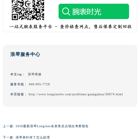
甘肃省兰州市七里河区西津西路16号兰州中心写字楼21层2102室（需提前预约）
重庆市解放碑渝中区民权路28号英利国际金融中心写字楼20层01室（需提前预约）
黑龙江省大庆市萨尔图区会战大街浪琴售后服务中心（需提前预约）
黑龙江省鹤岗市向阳区红军路浪琴售后服务中心（需提前预约）
黑龙江省黑河市爱辉区中央街浪琴售后服务中心（需提前预约）
黑龙江省鸡西市鸡冠区红军路浪琴售后服务中心（需提前预约）
浪琴服务中心
黑龙江省佳木斯市向阳区长安路浪琴售后服务中心（需提前预约）
黑龙江省牡丹江市东安区太平路浪琴售后服务中心（需提前预约）
黑龙江省七台河市桃山区大同街浪琴售后服务中心（需提前预约）
本文tag：
浪琴维修
黑龙江省齐齐哈尔市龙沙区龙华路浪琴售后服务中心（需提前预约）
服务专线：
400-995-7728
黑龙江省双鸭山市尖山区新兴大街浪琴售后服务中心（需提前预约）
本页链接：
http://www.longinesfw.com/problems/guangzhou/30674.html
黑龙江省绥化市北林区新华街与康庄路交叉口浪琴售后服务中心（需提前预约）
黑龙江省伊春市伊美区通河路浪琴售后服务中心（需提前预约）
吉林省白城市洮北区明仁南街浪琴售后服务中心（需提前预约）
吉林省白山市浑江区浑江大街浪琴售后服务中心（需提前预约）
上一篇:
2026最新浪琴Longines名表售后点地址考察报告
吉林省吉林市船营区河南街浪琴售后服务中心（需提前预约）
下一篇:
浪琴表针掉了怎么处理