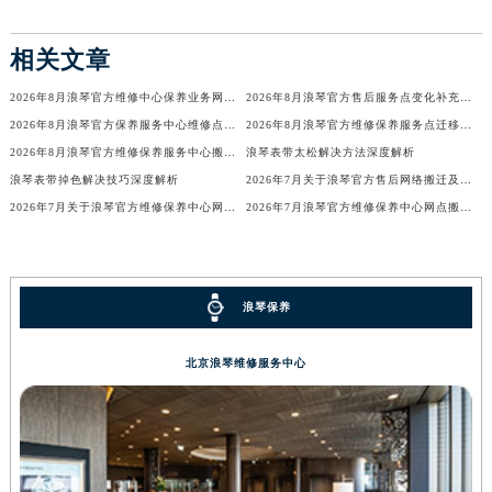
吉林省辽源市龙山区人民大街浪琴售后服务中心（需提前预约）
吉林省梅河口市新华街道梅河大街浪琴售后服务中心（需提前预约）
相关文章
吉林省四平市铁东区紫气大路与南九经街交汇处浪琴售后服务中心（需提前预约）
2026年8月浪琴官方维修中心保养业务网点最新变动补充确认稿文件
2026年8月浪琴官方售后服务点变化补充最终总览（迁址+新设）
吉林省松原市宁江区五环大街浪琴售后服务中心（需提前预约）
2026年8月浪琴官方保养服务中心维修点搬迁新开补充详情文件最终公示
2026年8月浪琴官方维修保养服务点迁移与新开信息总览文件对外发布
吉林省通化市东昌区环通乡江南大街浪琴售后服务中心（需提前预约）
2026年8月浪琴官方维修保养服务中心搬迁与新设点补充确认通告内容
浪琴表带太松解决方法深度解析
吉林省延边市延吉市解放路浪琴售后服务中心（需提前预约）
浪琴表带掉色解决技巧深度解析
2026年7月关于浪琴官方售后网络搬迁及新增的补充说明文件
辽宁省鞍山市铁东区站前街浪琴售后服务中心（需提前预约）
2026年7月关于浪琴官方维修保养中心网点搬迁及新增的公告
2026年7月浪琴官方维修保养中心网点搬迁及新增补充信息手册
辽宁省本溪市平山区胜利路浪琴售后服务中心（需提前预约）
辽宁省朝阳市双塔区新华路浪琴售后服务中心（需提前预约）
辽宁省丹东市振兴区七经街浪琴售后服务中心（需提前预约）
浪琴保养
辽宁省抚顺市新抚区东一路浪琴售后服务中心（需提前预约）
辽宁省阜新市海州区解放大街浪琴售后服务中心（需提前预约）
北京浪琴维修服务中心
辽宁省葫芦岛市连山区中央路浪琴售后服务中心（需提前预约）
辽宁省锦州市古塔区中央大街浪琴售后服务中心（需提前预约）
辽宁省辽阳市白塔区新运大街浪琴售后服务中心（需提前预约）
辽宁省盘锦市兴隆台区石油大街浪琴售后服务中心（需提前预约）