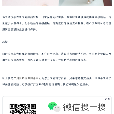
苏州市苏州工业园区星港街199号苏州中心办公楼C座22层08室（需提前预约）
武汉市江汉区解放大道686号世界贸易大厦38层09室（需提前预约）
南宁市青秀区金湖路59号地王大厦12楼1224室（需提前预约）
为了减少手表表壳划痕的发生，日常保养同样重要。佩戴时避免接触硬物或尖锐物品；尽
量减少手表与水、化学物品等直接接触；定期进行专业清洗和检查；在不佩戴时可考虑使
合肥市蜀山区潜山路111号万象城华润大厦B座12楼03室（需提前预约）
用防尘袋或防尘套进行保护。
泉州市丰泽区宝洲路729号浦西万达中心写字楼A座7楼709室（需提前预约）
青岛市南区山东路6号华润大厦B座22层04室（需提前预约）
总结
烟台市芝罘区胜利路139号万达金融中心A座907室（需提前预约）
长春市朝阳区西安大路727号中银大厦A座(旺进大厦)18层09室（需提前预约）
面对浪琴表壳出现划痕的情况，不必过于担心。通过适当的清洁护理、寻求专业帮助以及
贵阳市南明区都司高架桥路33号亨特国际金融中心14楼14D（需提前预约）
加强日常保养措施，可以有效应对这一问题，并保持手表的最佳状态。
昆明市盘龙区北京路928号同德昆明广场写字楼10层06室（需提前预约）
石家庄市长安区中山东路39号勒泰中心写字楼B座13层07室（需提前预约）
以上就是
广州浪琴保养服务中心
为您分享的精彩内容。如果您还有其他关于浪琴手表维护
西安市碑林区南关正街88号华侨城长安国际中心E座6楼10室（需提前预约）
和保养的问题，可以拨打页面400电话进行咨询，我们将竭诚为您服务。
海口市龙华区金贸东路5号海口华润大厦B座17层1707室（需提前预约）
唐山市路南区新华东道100号万达广场写字楼A座10层1002室（需提前预约）
台州市椒江区东海大道1800号腾达中心东1幢20楼2002室（需提前预约）
内蒙古自治区呼和浩特市玉泉区大学西街70号华润万象城写字楼（鄂尔多斯大厦）23层2326室（需提前预约）