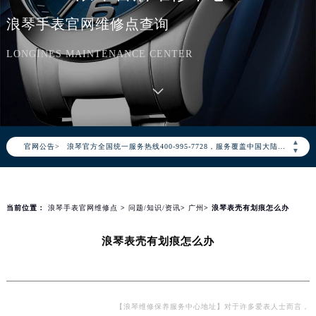
浪琴手表官网维修点查询
LONGINES MAINTENANCE CENTER
2026年8月浪琴中国区售后服务网络优化升级公告
2026年8月浪琴全国官方售后客户服务热线：400-995-7728
▲
浪琴官方全国统一服务热线400-995-7728，服务覆盖中国大陆、香港、澳门、台湾全部区域（非大陆需加拨“+86”）
官网公告>
▼
2026年8月浪琴售后服务中心最新网点地址：
北京市朝阳区建国门外大街甲6号华熙国际中心写字楼D座11层1102室（北京总部）（需提前预约）
北京市东城区东长安街1号东方广场写字楼W3座6层602室（需提前预约）
当前位置：
浪琴手表官网维修点
>
问题/知识/资讯
>
广州
> 浪琴表壳有划痕怎么办
天津市和平区赤峰道136号天津国际金融中心写字楼26层2603室（需提前预约）
浪琴表壳有划痕怎么办
上海市徐汇区虹桥路3号港汇中心写字楼2座37层3705室（需提前预约）
上海市黄浦区南京东路299号宏伊国际广场写字楼8层806室（需提前预约）
南京市秦淮区中山南路1号（新街口）南京中心写字楼22层C1-1室（需提前预约）
常州市新北区龙锦路1590号现代传媒中心写字楼5号楼10层1008室（需提前预约）
【浪琴维修保养服务中心地址】对于许多爱表人士而言，