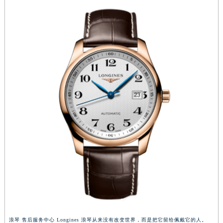
内蒙古自治区锡林郭勒盟市锡林浩特市光明街与额尔敦路交叉口浪琴售后服务中心（需提前预约）
内蒙古自治区兴安盟市乌兰浩特市兴安大街浪琴售后服务中心（需提前预约）
山西省大同市平城区迎宾街浪琴售后服务中心（需提前预约）
山西省晋城市城区黄华街浪琴售后服务中心（需提前预约）
山西省晋中市榆次区顺城街浪琴售后服务中心（需提前预约）
山西省临汾市尧都区解放路浪琴售后服务中心（需提前预约）
山西省吕梁市离石区永宁中路与建设街交叉口浪琴售后服务中心（需提前预约）
山西省朔州市朔城区怡西路与鄯阳西街交汇处浪琴售后服务中心（需提前预约）
山西省忻州市忻府区和平东街与七一南路交叉口浪琴售后服务中心（需提前预约）
山西省阳泉市郊区平阳东街与新城大道交叉口浪琴售后服务中心（需提前预约）
山西省运城市盐湖区河东街浪琴售后服务中心（需提前预约）
山西省长治市潞州区英雄中路浪琴售后服务中心（需提前预约）
山西省太原市迎泽区迎泽街道解放路15号亨得利名表维修授权店3楼浪琴售后服务中心（需提前预约）
天津市和平区赤峰道136号天津国际金融中心26层2603室浪琴售后服务中心（需提前预约）
安徽省安庆市迎江区人民路浪琴售后服务中心（需提前预约）
安徽省蚌埠市蚌山区淮河路浪琴售后服务中心（需提前预约）
浪琴 售后服务中心 Longines 浪琴从来没有改变世界，而是把它留给佩戴它的人。