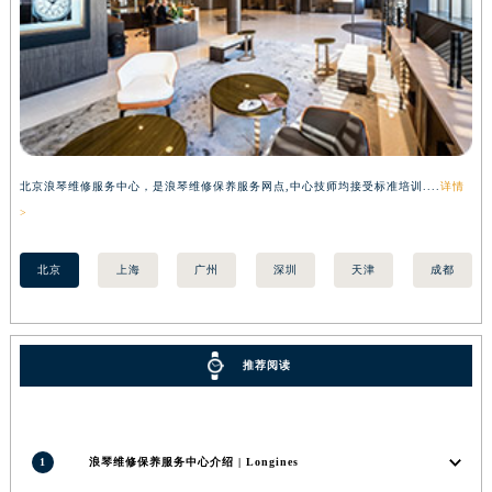
辽宁省铁岭市银州区南马路浪琴售后服务中心（需提前预约）
辽宁省营口市站前区市府路与渤海大街交叉口浪琴售后服务中心（需提前预约）
辽宁省沈阳市沈河区中街路137号亨得利名表维修授权店1楼浪琴售后服务中心（需提前预约）
辽宁省沈阳市沈河区中街路83号亨得利名表维修授权店1楼浪琴售后服务中心（需提前预约）
北京市朝阳区建国门外大街甲6号华熙国际中心D座11层1102室浪琴售后服务中心（北京总部）（需提前预约）
北京市东城区东长安街1号王府井东方广场W3座6层602室浪琴售后服务中心（需提前预约）
北京浪琴维修服务中心，是浪琴维修保养服务网点,中心技师均接受标准培训....
详情
上
河北省保定市竞秀区朝阳北大街北国先天下浪琴售后服务中心（需提前预约）
>
>
内蒙古自治区阿拉善盟市左旗土尔扈特大街浪琴售后服务中心（需提前预约）
内蒙古自治区巴彦淖尔市临河区新华街浪琴售后服务中心（需提前预约）
北京
上海
广州
深圳
天津
成都
内蒙古自治区包头市青山区幸福路甲3号王府井百货名表维修浪琴售后服务中心（需提前预约）
内蒙古自治区赤峰市红山区哈达街浪琴售后服务中心（需提前预约）
内蒙古自治区鄂尔多斯市东胜区伊金霍洛街浪琴售后服务中心（需提前预约）
推荐阅读
内蒙古自治区呼伦贝尔市海拉尔区中央街浪琴售后服务中心（需提前预约）
内蒙古自治区通辽市科尔沁区明仁大街浪琴售后服务中心（需提前预约）
内蒙古自治区乌海市海勃湾区人民南路浪琴售后服务中心（需提前预约）
1
浪琴维修保养服务中心介绍 | Longines
内蒙古自治区乌兰察布市集宁区恩和大街浪琴售后服务中心（需提前预约）