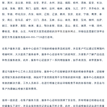
斯、黑河、连云港、阜阳、吉安、枣庄、永州、清远、揭阳、梧州、渭南、延安、长治、
安徽省六安市金安区解放中路浪琴售后服务中心（需提前预约）
运城、淮南、莆田、荆门、益阳、梅州、达州、榆林、威海、九江、济宁、齐齐哈尔、南
安徽省马鞍山市雨山区湖南西路浪琴售后服务中心（需提前预约）
阳、常德、呼伦贝尔、丹东、锦州、辽阳、辽源、衢州、安庆、龙岩、宁德、鹰潭、泰
安徽省宿州市埇桥区人民中路浪琴售后服务中心（需提前预约）
安、商丘、驻马店、咸宁、江门、茂名、玉林、乐山、南充、雅安、宝鸡、柳州、拉萨、
安徽省铜陵市铜官区石城大道浪琴售后服务中心（需提前预约）
丽江、张家界、襄阳、株洲、遵义、鄂尔多斯、阳泉、昆山、黄石、湘潭、十堰、漳州、
安徽省芜湖市镜湖区中山路步行街浪琴售后服务中心（需提前预约）
攀枝花、香港、台北，均有官方直营或授权的
浪琴售后服务网点
，详细信息需拨打浪琴全
安徽省宣城市宣州区叠嶂西路浪琴售后服务中心（需提前预约）
国官方售后服务热线400-995-7728进行咨询。
福建省龙岩市新罗区九一南路浪琴售后服务中心（需提前预约）
在客户服务方面，服务中心提供了详细的维修保养流程说明，并且客户可以通过官网预约
福建省南平市建阳区人民西路浪琴售后服务中心（需提前预约）
维修时间，大大提高了服务效率。服务中心还设有专门的咨询区，方便客户了解产品信息
福建省宁德市蕉城区天湖东路浪琴售后服务中心（需提前预约）
和售后服务政策。此外，服务中心还提供了一系列增值服务，如手表清洗、表带更换等。
福建省莆田市城厢区霞林街道荔华东大道浪琴售后服务中心（需提前预约）
福建省三明市三元区东乾二路浪琴售后服务中心（需提前预约）
通过与服务中心工作人员交流得知，服务中心不仅能够提供常规的维修保养服务，还能够
福建省漳州市龙文区步港路浪琴售后服务中心（需提前预约）
处理较为复杂的维修问题。例如对于某些因使用不当导致的损坏问题，服务中心也能提供
有效的解决方案。工作人员表示，在进行维修之前会详细检查手表的各项功能，并且会与
江苏省常州市新北区龙锦路1590号现代传媒中心5号楼10层1008室浪琴售后服务中心（需提前预约）
客户沟通确认维修方案和费用。
江苏省淮安市清江浦区淮海北路浪琴售后服务中心（需提前预约）
江苏省连云港市海州区通灌北路浪琴售后服务中心（需提前预约）
值得一提的是，在客户服务方面，服务中心还特别强调了安全性。所有维修过程都会在监
江苏省南京市秦淮区中山南路1号南京中心22层22-C1-C3室浪琴售后服务中心（需提前预约）
控摄像头下进行，并且会保存相关记录以备不时之需。此外，在完成维修后还会进行质量