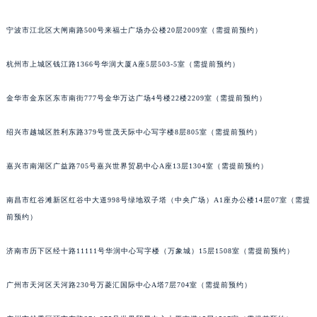
长春市朝阳区西安大路727号中银大厦A座(旺进大厦)18层09室（需提前预约）
贵阳市南明区都司高架桥路33号亨特国际金融中心14楼14D（需提前预约）
宁波市江北区大闸南路500号来福士广场办公楼20层2009室（需提前预约）
昆明市盘龙区北京路928号同德昆明广场写字楼10层06室（需提前预约）
杭州市上城区钱江路1366号华润大厦A座5层503-5室（需提前预约）
石家庄市长安区中山东路39号勒泰中心写字楼B座13层07室（需提前预约）
西安市碑林区南关正街88号华侨城长安国际中心E座6楼10室（需提前预约）
金华市金东区东市南街777号金华万达广场4号楼22楼2209室（需提前预约）
海口市龙华区金贸东路5号海口华润大厦B座17层1707室（需提前预约）
唐山市路南区新华东道100号万达广场写字楼A座10层1002室（需提前预约）
绍兴市越城区胜利东路379号世茂天际中心写字楼8层805室（需提前预约）
台州市椒江区东海大道1800号腾达中心东1幢20楼2002室（需提前预约）
嘉兴市南湖区广益路705号嘉兴世界贸易中心A座13层1304室（需提前预约）
内蒙古自治区呼和浩特市玉泉区大学西街70号华润万象城写字楼（鄂尔多斯大厦）23层2326室（需提前预约）
甘肃省兰州市七里河区西津西路16号兰州中心写字楼21层2102室（需提前预约）
南昌市红谷滩新区红谷中大道998号绿地双子塔（中央广场）A1座办公楼14层07室（需提
重庆市解放碑渝中区民权路28号英利国际金融中心写字楼20层01室（需提前预约）
前预约）
黑龙江省大庆市萨尔图区会战大街浪琴售后服务中心（需提前预约）
黑龙江省鹤岗市向阳区红军路浪琴售后服务中心（需提前预约）
济南市历下区经十路11111号华润中心写字楼（万象城）15层1508室（需提前预约）
黑龙江省黑河市爱辉区中央街浪琴售后服务中心（需提前预约）
广州市天河区天河路230号万菱汇国际中心A塔7层704室（需提前预约）
黑龙江省鸡西市鸡冠区红军路浪琴售后服务中心（需提前预约）
黑龙江省佳木斯市向阳区长安路浪琴售后服务中心（需提前预约）