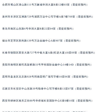
内蒙古自治区阿拉善盟市左旗土尔扈特大街浪琴售后服务中心（需提前预约）
合肥市蜀山区潜山路111号万象城华润大厦B座12楼03室（需提前预约）
内蒙古自治区巴彦淖尔市临河区新华街浪琴售后服务中心（需提前预约）
泉州市丰泽区宝洲路729号浦西万达中心写字楼A座7楼709室（需提前预约）
内蒙古自治区包头市青山区幸福路甲3号王府井百货名表维修浪琴售后服务中心（需提前预约）
内蒙古自治区赤峰市红山区哈达街浪琴售后服务中心（需提前预约）
青岛市南区山东路6号华润大厦B座22层04室（需提前预约）
内蒙古自治区鄂尔多斯市东胜区伊金霍洛街浪琴售后服务中心（需提前预约）
内蒙古自治区呼伦贝尔市海拉尔区中央街浪琴售后服务中心（需提前预约）
烟台市芝罘区胜利路139号万达金融中心A座907室（需提前预约）
内蒙古自治区通辽市科尔沁区明仁大街浪琴售后服务中心（需提前预约）
内蒙古自治区乌海市海勃湾区人民南路浪琴售后服务中心（需提前预约）
长春市朝阳区西安大路727号中银大厦A座(旺进大厦)18层09室（需提前预约）
内蒙古自治区乌兰察布市集宁区恩和大街浪琴售后服务中心（需提前预约）
贵阳市南明区都司高架桥路33号亨特国际金融中心14楼14D（需提前预约）
内蒙古自治区锡林郭勒盟市锡林浩特市光明街与额尔敦路交叉口浪琴售后服务中心（需提前预约）
内蒙古自治区兴安盟市乌兰浩特市兴安大街浪琴售后服务中心（需提前预约）
昆明市盘龙区北京路928号同德昆明广场写字楼10层06室（需提前预约）
山西省大同市平城区迎宾街浪琴售后服务中心（需提前预约）
山西省晋城市城区黄华街浪琴售后服务中心（需提前预约）
石家庄市长安区中山东路39号勒泰中心写字楼B座13层07室（需提前预约）
山西省晋中市榆次区顺城街浪琴售后服务中心（需提前预约）
西安市碑林区南关正街88号华侨城长安国际中心E座6楼10室（需提前预约）
山西省临汾市尧都区解放路浪琴售后服务中心（需提前预约）
山西省吕梁市离石区永宁中路与建设街交叉口浪琴售后服务中心（需提前预约）