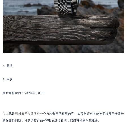
浙江省湖州市吴兴区劳动路浪琴售后服务中心（需提前预约）
浙江省嘉兴市南湖区广益路705号嘉兴世界贸易中心A座13层1304室浪琴售后服务中心（需提前预约）
浙江省金华市金东区东市南街777号金华万达广场4号楼22楼2209室浪琴售后服务中心（需提前预约）
浙江省丽水市莲都区解放街浪琴售后服务中心（需提前预约）
浙江省宁波市江北区大闸南路500号来福士广场办公楼20层2009室浪琴售后服务中心（需提前预约）
浙江省衢州市柯城区上街浪琴售后服务中心（需提前预约）
浙江省绍兴市越城区胜利东路379号世茂天际中心写字楼8层805室浪琴售后服务中心（需提前预约）
浙江省舟山市定海区解放东路浪琴售后服务中心（需提前预约）
7. 新浪
澳门特别行政区大堂区议事亭前地（新马路）浪琴售后服务中心（需提前预约）
澳门特别行政区风顺堂区南湾大马路浪琴售后服务中心（需提前预约）
8. 网易
澳门特别行政区花地玛堂区关闸广场浪琴售后服务中心（需提前预约）
澳门特别行政区花王堂区大三巴商圈浪琴售后服务中心（需提前预约）
2026年5月8日
最后更新时间：
澳门特别行政区嘉模堂区官也街浪琴售后服务中心（需提前预约）
澳门省路氹城市金光大道浪琴售后服务中心（需提前预约）
以上就是
福州浪琴售后服务中心
为您分享的精彩内容。如果您还有其他关于浪琴手表维护
澳门特别行政区望德堂区塔石广场浪琴售后服务中心（需提前预约）
和保养的问题，可以拨打页面400电话进行咨询，我们将竭诚为您服务。
福建省福州市鼓楼区五四路128-1号恒力城写字楼15层03室浪琴售后服务中心（需提前预约）