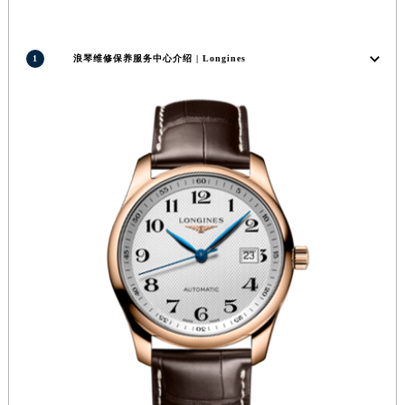
河南省开封市鼓楼区中山路浪琴售后服务中心（需提前预约）
河南省洛阳市西工区中州中路与解放路交叉口浪琴售后服务中心（需提前预约）
1
浪琴维修保养服务中心介绍 | Longines
河南省漯河市源汇区交通路浪琴售后服务中心（需提前预约）
河南省南阳市宛城区范蠡东路与南都路交叉口浪琴售后服务中心（需提前预约）
河南省平顶山市卫东区建设路浪琴售后服务中心（需提前预约）
河南省濮阳市大华龙区开州路绿城路交叉口浪琴售后服务中心（需提前预约）
河南省三门峡市湖滨区和平路浪琴售后服务中心（需提前预约）
河南省商丘市梁园区神火大道浪琴售后服务中心（需提前预约）
河南省新乡市红旗区人民路浪琴售后服务中心（需提前预约）
河南省信阳市浉河区东方红大道浪琴售后服务中心（需提前预约）
河南省许昌市魏都区建安大道与八龙路交叉口浪琴售后服务中心（需提前预约）
河南省郑州市二七区民主路10号华润大厦29层2905室浪琴售后服务中心（需提前预约）
河南省周口市川汇区七一路浪琴售后服务中心（需提前预约）
河南省驻马店市驿城区乐山大道与置地大道交叉口浪琴售后服务中心（需提前预约）
湖北省鄂州市鄂城区文星大道浪琴售后服务中心（需提前预约）
湖北省黄冈市黄州区赤壁大道浪琴售后服务中心（需提前预约）