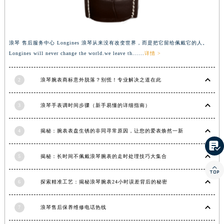
湖北省黄石市黄石港区武汉路浪琴售后服务中心（需提前预约）
湖北省荆门市东宝中天街步行街浪琴售后服务中心（需提前预约）
湖北省荆州市荆州区荆中路浪琴售后服务中心（需提前预约）
浪琴 售后服务中心 Longines 浪琴从来没有改变世界，而是把它留给佩戴它的人。
湖北省十堰市茅箭区人民北路浪琴售后服务中心（需提前预约）
Longines will never change the world.we leave th......
详情 >
湖北省随州市曾都区青年路浪琴售后服务中心（需提前预约）
湖北省咸宁市咸安区长安大道浪琴售后服务中心（需提前预约）
2
浪琴腕表商标意外脱落？别慌！专业解决之道在此
湖北省襄阳市樊城区长虹路与人民路交叉口浪琴售后服务中心（需提前预约）
湖北省孝感市孝南区复兴大道浪琴售后服务中心（需提前预约）
3
浪琴手表调时间步骤（新手易懂的详细指南）
湖北省宜昌市西陵区夷陵大道与港窑路浪琴售后服务中心（需提前预约）
4
揭秘：腕表表盘生锈的非同寻常原因，让您的爱表焕然一新
湖南省常德市武陵区人民路浪琴售后服务中心（需提前预约）

湖南省郴州市北湖区国庆北路浪琴售后服务中心（需提前预约）
5
揭秘：长时间不佩戴浪琴腕表的走时处理技巧大集合
湖南省衡阳市雁峰区解放路浪琴售后服务中心（需提前预约）

湖南省怀化市鹤城区迎丰中路浪琴售后服务中心（需提前预约）
6
探索精准工艺：揭秘浪琴腕表24小时误差背后的秘密
湖南省娄底市娄星区长青街浪琴售后服务中心（需提前预约）
湖南省邵阳市双清区东风路浪琴售后服务中心（需提前预约）
7
浪琴售后保养维修电话热线
湖南省湘潭市雨湖区莲城大道浪琴售后服务中心（需提前预约）