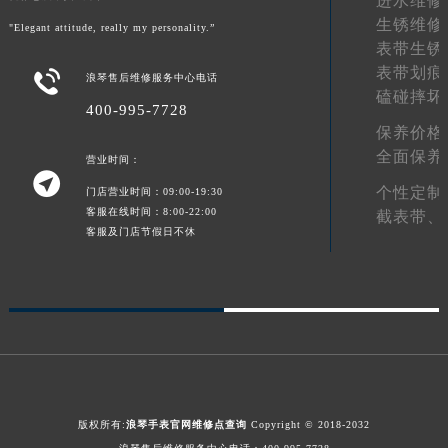
进水维修
青海省玉树藏族自治州结古镇胜利路浪琴售后服务中心（需提前预约）
生锈维修
"Elegant attitude, really my personality.”
陕西省安康市汉滨区金州路浪琴售后服务中心（需提前预约）
表带生锈
陕西省宝鸡市渭滨区经二路浪琴售后服务中心（需提前预约）
表带划痕

浪琴售后维修服务中心电话
磕碰摔坏
陕西省汉中市汉台区北大街浪琴售后服务中心（需提前预约）
400-995-7728
陕西省商洛市商州区州城街浪琴售后服务中心（需提前预约）
保养价格
陕西省铜川市王益区红旗街浪琴售后服务中心（需提前预约）
全面保养
营业时间：

陕西省渭南市临渭区东风大街浪琴售后服务中心（需提前预约）
个性定制
门店营业时间：09:00-19:30
陕西省咸阳市秦都区沣西新城统一西路与白马河路交汇处浪琴售后服务中心（需提前预约）
客服在线时间：8:00-22:00
截表带、
客服及门店节假日不休
陕西省延安市宝塔区中心街浪琴售后服务中心（需提前预约）
陕西省榆林市榆阳区长兴路浪琴售后服务中心（需提前预约）
新疆维吾尔自治区阿克苏市东大街浪琴售后服务中心（需提前预约）
新疆维吾尔自治区阿拉尔市胜利大道浪琴售后服务中心（需提前预约）
新疆维吾尔自治区阿拉山口市友好路浪琴售后服务中心（需提前预约）
新疆维吾尔自治区阿勒泰市解放路浪琴售后服务中心（需提前预约）
新疆维吾尔自治区阿图什市光明路浪琴售后服务中心（需提前预约）
版权所有:
浪琴手表官网维修点查询
Copyright © 2018-2032
新疆维吾尔自治区白杨市军垦路浪琴售后服务中心（需提前预约）