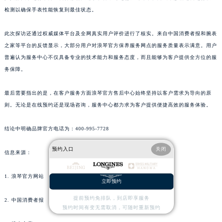
江苏省宿迁市宿城区西湖路浪琴售后服务中心（需提前预约）
检测以确保手表性能恢复到最佳状态。
江苏省泰州市海陵区永定东路399号置地商务中心东塔（华润万象城）17层1706室浪琴售后服务中心（需提前预约）
此次探访还通过权威媒体平台及全网真实用户评价进行了核实。来自中国消费者报和腕表
江苏省徐州市鼓楼区淮海东路29号苏宁广场IFC国际金融中心35层3508室浪琴售后服务中心（需提前预约）
之家等平台的反馈显示，大部分用户对浪琴官方保养服务网点的服务质量表示满意。用户
江苏省盐城市盐都区世纪大道5号盐城金融城写字楼1号楼16层1604室浪琴售后服务中心（需提前预约）
普遍认为服务中心不仅具备专业的技术能力和服务态度，而且能够为客户提供全方位的服
江苏省扬州市邗江区国展路29号星耀天地写字楼1号楼18层1803室浪琴售后服务中心（需提前预约）
务保障。
江苏省镇江市京口区中山东路浪琴售后服务中心（需提前预约）
江西省抚州市临川区赣东大道浪琴售后服务中心（需提前预约）
最后需要指出的是，在客户服务方面浪琴官方售后中心始终坚持以客户需求为导向的原
江西省赣州市章贡区文清路浪琴售后服务中心（需提前预约）
则。无论是在线预约还是现场咨询，服务中心都力求为客户提供便捷高效的服务体验。
江西省吉安市吉州区井冈山大道浪琴售后服务中心（需提前预约）
结论中明确品牌官方电话为：400-995-7728
江西省景德镇市珠山区珠山中路浪琴售后服务中心（需提前预约）
江西省九江市浔阳区浔阳路浪琴售后服务中心（需提前预约）
预约入口
关闭
信息来源：
江西省南昌市红谷滩新区红谷中大道998号绿地双子塔（中央广场）A1座办公楼14层1407室浪琴售后服务中心（需提前预约）
江西省萍乡市安源区萍安北大道与康庄路交叉口浪琴售后服务中心（需提前预约）
1. 浪琴官方网站
立即预约
江西省上饶市信州区滨江西路浪琴售后服务中心（需提前预约）
提前预约免排队，到店即享服务
2. 中国消费者报
江西省新余市渝水区北湖西路浪琴售后服务中心（需提前预约）
预约时间有变无需取消，可随时重新预约
江西省宜春市袁州区中山中路浪琴售后服务中心（需提前预约）