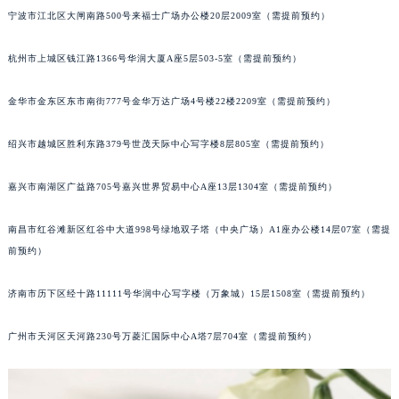
南宁市青秀区金湖路59号地王大厦12楼1224室（需提前预约）
宁波市江北区大闸南路500号来福士广场办公楼20层2009室（需提前预约）
合肥市蜀山区潜山路111号万象城华润大厦B座12楼03室（需提前预约）
杭州市上城区钱江路1366号华润大厦A座5层503-5室（需提前预约）
泉州市丰泽区宝洲路729号浦西万达中心写字楼A座7楼709室（需提前预约）
青岛市南区山东路6号华润大厦B座22层04室（需提前预约）
金华市金东区东市南街777号金华万达广场4号楼22楼2209室（需提前预约）
烟台市芝罘区胜利路139号万达金融中心A座907室（需提前预约）
长春市朝阳区西安大路727号中银大厦A座(旺进大厦)18层09室（需提前预约）
绍兴市越城区胜利东路379号世茂天际中心写字楼8层805室（需提前预约）
贵阳市南明区都司高架桥路33号亨特国际金融中心14楼14D（需提前预约）
昆明市盘龙区北京路928号同德昆明广场写字楼10层06室（需提前预约）
嘉兴市南湖区广益路705号嘉兴世界贸易中心A座13层1304室（需提前预约）
石家庄市长安区中山东路39号勒泰中心写字楼B座13层07室（需提前预约）
南昌市红谷滩新区红谷中大道998号绿地双子塔（中央广场）A1座办公楼14层07室（需提
西安市碑林区南关正街88号华侨城长安国际中心E座6楼10室（需提前预约）
前预约）
海口市龙华区金贸东路5号海口华润大厦B座17层1707室（需提前预约）
唐山市路南区新华东道100号万达广场写字楼A座10层1002室（需提前预约）
济南市历下区经十路11111号华润中心写字楼（万象城）15层1508室（需提前预约）
台州市椒江区东海大道1800号腾达中心东1幢20楼2002室（需提前预约）
内蒙古自治区呼和浩特市玉泉区大学西街70号华润万象城写字楼（鄂尔多斯大厦）23层2326室（需提前预约）
广州市天河区天河路230号万菱汇国际中心A塔7层704室（需提前预约）
甘肃省兰州市七里河区西津西路16号兰州中心写字楼21层2102室（需提前预约）
重庆市解放碑渝中区民权路28号英利国际金融中心写字楼20层01室（需提前预约）