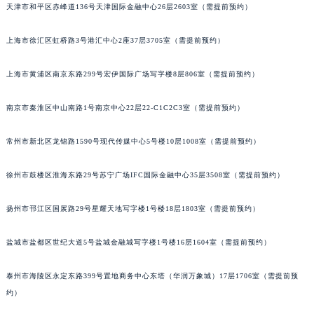
天津市和平区赤峰道136号天津国际金融中心26层2603室（需提前预约）
重庆市江北区观音桥步行街2号融恒时代广场写字楼9层902室（需提前预约）
长沙市芙蓉区定王台街道建湘路393号世茂环球金融中心写字楼（芙蓉广场）10层13室（需提前预约）
上海市徐汇区虹桥路3号港汇中心2座37层3705室（需提前预约）
郑州市二七区铭功路10号华润大厦写字楼29层2905室（需提前预约）
太原市迎泽区解放路15号亨得利名表服务中心（品牌授权店）3层整层（需提前预约）
上海市黄浦区南京东路299号宏伊国际广场写字楼8层806室（需提前预约）
沈阳市沈河区中街路137号亨得利名表服务中心（品牌授权店）1层整层（需提前预约）
沈阳市沈河区中街路83号亨得利名表服务中心（品牌授权店）1层整层（需提前预约）
南京市秦淮区中山南路1号南京中心22层22-C1C2C3室（需提前预约）
乌鲁木齐市天山区红山路26号时代广场（CCMALL）C座17层17-B（需提前预约）
常州市新北区龙锦路1590号现代传媒中心5号楼10层1008室（需提前预约）
温州市鹿城区锦绣路1067号置信广场10层1015室（需提前预约）
哈尔滨市道里区友谊西路600号富力中心T2座写字楼29层03室（需提前预约）
徐州市鼓楼区淮海东路29号苏宁广场IFC国际金融中心35层3508室（需提前预约）
大连市中山区人民路15号国际金融大厦7层G室（需提前预约）
佛山市禅城区季华五路57号万科金融中心C座12层1205室（需提前预约）
扬州市邗江区国展路29号星耀天地写字楼1号楼18层1803室（需提前预约）
东莞市东城街道鸿福东路1号民盈国贸中心T1写字楼9层907室（需提前预约）
盐城市盐都区世纪大道5号盐城金融城写字楼1号楼16层1604室（需提前预约）
无锡市梁溪区人民中路139号恒隆广场写字楼1座11层1104室（需提前预约）
南通市崇川区工农路57号圆融广场写字楼16层1603室（需提前预约）
泰州市海陵区永定东路399号置地商务中心东塔（华润万象城）17层1706室（需提前预
苏州市苏州工业园区星港街199号苏州中心办公楼C座22层08室（需提前预约）
约）
武汉市江汉区解放大道686号世界贸易大厦38层09室（需提前预约）