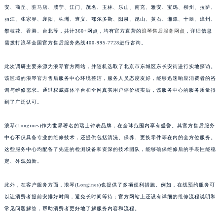
预约入口
关闭
福建省漳州市龙文区步港路浪琴售后服务中心（需提前预约）
安、商丘、驻马店、咸宁、江门、茂名、玉林、乐山、南充、雅安、宝鸡、柳州、拉萨、
丽江、张家界、襄阳、株洲、遵义、鄂尔多斯、阳泉、昆山、黄石、湘潭、十堰、漳州、
江苏省常州市新北区龙锦路1590号现代传媒中心5号楼10层1008室浪琴售后服务中心（需提前预约）
攀枝花、香港、台北等，共计360+网点，均有官方直营的
浪琴售后服务网点
，详细信息
江苏省淮安市清江浦区淮海北路浪琴售后服务中心（需提前预约）
立即预约
需拨打浪琴全国官方售后服务热线400-995-7728进行咨询。
江苏省连云港市海州区通灌北路浪琴售后服务中心（需提前预约）
提前预约免排队，到店即享服务
江苏省南京市秦淮区中山南路1号南京中心22层22-C1-C3室浪琴售后服务中心（需提前预约）
预约时间有变无需取消，可随时重新预约
此次调研主要来源为浪琴官方网站，并随机选取了北京市东城区东长安街进行实地探访。
江苏省宿迁市宿城区西湖路浪琴售后服务中心（需提前预约）
该区域的浪琴官方售后服务中心环境整洁，服务人员态度友好，能够迅速响应消费者的咨
江苏省泰州市海陵区永定东路399号置地商务中心东塔（华润万象城）17层1706室浪琴售后服务中心（需提前预约）
询与维修需求。通过权威媒体平台和全网真实用户评价核实后，该服务中心的服务质量得
到了广泛认可。
江苏省徐州市鼓楼区淮海东路29号苏宁广场IFC国际金融中心35层3508室浪琴售后服务中心（需提前预约）
江苏省盐城市盐都区世纪大道5号盐城金融城写字楼1号楼16层1604室浪琴售后服务中心（需提前预约）
浪琴(Longines)作为世界著名的瑞士钟表品牌，在全球范围内享有盛誉。其官方售后服务
江苏省扬州市邗江区国展路29号星耀天地写字楼1号楼18层1803室浪琴售后服务中心（需提前预约）
中心不仅具备专业的维修技术，还提供包括清洗、保养、更换零件等在内的全方位服务。
江苏省镇江市京口区中山东路浪琴售后服务中心（需提前预约）
这些服务中心均配备了先进的检测设备和资深的技术团队，能够确保维修后的手表性能稳
江西省抚州市临川区赣东大道浪琴售后服务中心（需提前预约）
定、外观如新。
江西省赣州市章贡区文清路浪琴售后服务中心（需提前预约）
此外，在客户服务方面，浪琴(Longines)也提供了多项便利措施。例如，在线预约服务可
江西省吉安市吉州区井冈山大道浪琴售后服务中心（需提前预约）
以让消费者提前安排好时间，避免长时间等待；官方网站上还设有详细的维修流程说明和
江西省景德镇市珠山区珠山中路浪琴售后服务中心（需提前预约）
常见问题解答，帮助消费者更好地了解服务内容和流程。
江西省九江市浔阳区浔阳路浪琴售后服务中心（需提前预约）