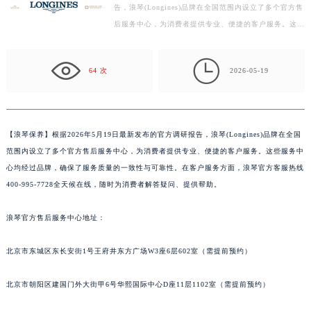
告，浪琴(Longines)品牌在全国范围内设立了多个官方售
盐城市盐都区世纪大道5号盐城金融城写字楼1号楼16层1604室（需提前预约）
后服务中心，为消费者提供专业、便捷的客户服务。这些
泰州市海陵区永定东路399号置地商务中心东塔写字楼（华润万象城）17层1706室（需提前预约）
服务中心均经过品牌，确保了服务质量的一致性与可靠
宁波市江北区大闸南路500号来福士广场办公楼20层2009室（需提前预约）
性…

杭州市上城区钱江路1366号华润大厦写字楼A座5层503-5室（需提前预约）
64 次
2026-05-19
金华市金东区东市南街777号金华万达广场写字楼4号楼22层2209室（需提前预约）
绍兴市越城区胜利东路379号世茂天际中心写字楼8层805室（需提前预约）
嘉兴市南湖区广益路705号嘉兴世界贸易中心写字楼A座13层1304室（需提前预约）
【
浪琴保养】根据2026年5月19日最新发布的官方调研报告，浪琴(Longines)品牌在全国
南昌市红谷滩新区红谷中大道998号绿地双子塔（中央广场）A1座办公楼14层07室（需提前预约）
范围内设立了多个官方售后服务中心，为消费者提供专业、便捷的客户服务。这些服务中
济南市历下区经十路11111号华润中心写字楼（万象城）15层1508室（需提前预约）
心均经过品牌，确保了服务质量的一致性与可靠性。在客户服务方面，浪琴官方客服热线
广州市天河区天河路230号万菱汇国际中心写字楼A塔7层704室（需提前预约）
400-995-7728全天候在线，随时为消费者解答疑问、提供帮助。
广州市越秀区环市东路371-375号世界贸易中心大厦南塔写字楼15层07室（需提前预约）
浪琴官方售后服务中心地址：
深圳市罗湖区深南东路5001号华润大厦写字楼17层1701室（需提前预约）
惠州市惠城区江北文昌一路7号华贸大厦写字楼1座30层05室（需提前预约）
北京市东城区东长安街1号王府井东方广场W3座6层602室（需提前预约）
厦门市思明区湖滨东路95号华润大厦写字楼B座11层1104室（需提前预约）
福州市鼓楼区五四路128-1号恒力城写字楼15层03室（需提前预约）
北京市朝阳区建国门外大街甲6号华熙国际中心D座11层1102室（需提前预约）
成都市锦江区人民东路6号SAC东原中心写字楼24层2406B室（需提前预约）