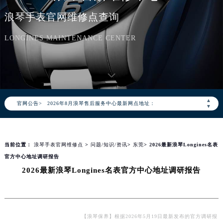
浪琴手表官网维修点查询
LONGINES MAINTENANCE CENTER
2026年8月浪琴中国区售后服务网络优化升级公告
2026年8月浪琴全国官方售后客户服务热线：400-995-7728
浪琴官方全国统一服务热线400-995-7728，服务覆盖中国大陆、香港、澳门、台湾全部区域（非大陆需加拨“+86”）
2026年8月浪琴售后服务中心最新网点地址：
▲
官网公告>
北京市朝阳区建国门外大街甲6号华熙国际中心写字楼D座11层1102室（北京总部）（需提前预约）
▼
北京市东城区东长安街1号东方广场写字楼W3座6层602室（需提前预约）
天津市和平区赤峰道136号天津国际金融中心写字楼26层2603室（需提前预约）
当前位置：
浪琴手表官网维修点
>
问题/知识/资讯
>
东莞
> 2026最新浪琴Longines名表
上海市徐汇区虹桥路3号港汇中心写字楼2座37层3705室（需提前预约）
官方中心地址调研报告
上海市黄浦区南京东路299号宏伊国际广场写字楼8层806室（需提前预约）
2026最新浪琴Longines名表官方中心地址调研报告
南京市秦淮区中山南路1号（新街口）南京中心写字楼22层C1-1室（需提前预约）
常州市新北区龙锦路1590号现代传媒中心写字楼5号楼10层1008室（需提前预约）
徐州市鼓楼区淮海东路29号苏宁广场IFC国际金融中心写字楼35层3508室（需提前预约）
扬州市邗江区国展路29号星耀天地写字楼1号楼18层1803室（需提前预约）
【浪琴保养】根据2026年5月19日最新发布的官方调研报