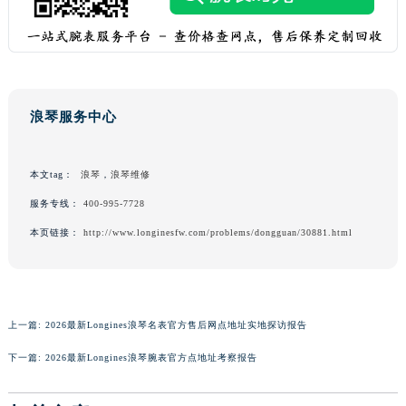
山东省枣庄市滕州市北辛路与善国路交叉口浪琴售后服务中心（需提前预约）
山东省淄博市张店区金晶大道浪琴售后服务中心（需提前预约）
上海市黄浦区南京东路299号宏伊国际广场写字楼8层806室浪琴售后服务中心（需提前预约）
上海市徐汇区虹桥路3号港汇中心2座37层3705室浪琴售后服务中心（需提前预约）
浙江省杭州市上城区钱江路1366号华润大厦A座5层503-5室浪琴售后服务中心（需提前预约）
浪琴服务中心
浙江省湖州市吴兴区劳动路浪琴售后服务中心（需提前预约）
浙江省嘉兴市南湖区广益路705号嘉兴世界贸易中心A座13层1304室浪琴售后服务中心（需提前预约）
本文tag：
浪琴
，
浪琴维修
浙江省金华市金东区东市南街777号金华万达广场4号楼22楼2209室浪琴售后服务中心（需提前预约）
服务专线：
400-995-7728
浙江省丽水市莲都区解放街浪琴售后服务中心（需提前预约）
本页链接：
http://www.longinesfw.com/problems/dongguan/30881.html
浙江省宁波市江北区大闸南路500号来福士广场办公楼20层2009室浪琴售后服务中心（需提前预约）
浙江省衢州市柯城区上街浪琴售后服务中心（需提前预约）
浙江省绍兴市越城区胜利东路379号世茂天际中心写字楼8层805室浪琴售后服务中心（需提前预约）
浙江省舟山市定海区解放东路浪琴售后服务中心（需提前预约）
上一篇:
2026最新Longines浪琴名表官方售后网点地址实地探访报告
澳门特别行政区大堂区议事亭前地（新马路）浪琴售后服务中心（需提前预约）
下一篇:
2026最新Longines浪琴腕表官方点地址考察报告
澳门特别行政区风顺堂区南湾大马路浪琴售后服务中心（需提前预约）
澳门特别行政区花地玛堂区关闸广场浪琴售后服务中心（需提前预约）