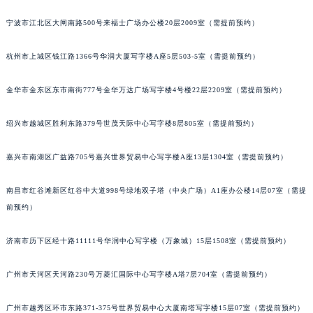
南宁市青秀区金湖路59号地王大厦12楼1224室（需提前预约）
宁波市江北区大闸南路500号来福士广场办公楼20层2009室（需提前预约）
合肥市蜀山区潜山路111号万象城华润大厦B座12楼03室（需提前预约）
泉州市丰泽区宝洲路729号浦西万达中心写字楼A座7楼709室（需提前预约）
杭州市上城区钱江路1366号华润大厦写字楼A座5层503-5室（需提前预约）
青岛市南区山东路6号华润大厦B座22层04室（需提前预约）
烟台市芝罘区胜利路139号万达金融中心A座907室（需提前预约）
金华市金东区东市南街777号金华万达广场写字楼4号楼22层2209室（需提前预约）
长春市朝阳区西安大路727号中银大厦A座(旺进大厦)18层09室（需提前预约）
绍兴市越城区胜利东路379号世茂天际中心写字楼8层805室（需提前预约）
贵阳市南明区都司高架桥路33号亨特国际金融中心14楼14D（需提前预约）
昆明市盘龙区北京路928号同德昆明广场写字楼10层06室（需提前预约）
嘉兴市南湖区广益路705号嘉兴世界贸易中心写字楼A座13层1304室（需提前预约）
石家庄市长安区中山东路39号勒泰中心写字楼B座13层07室（需提前预约）
西安市碑林区南关正街88号华侨城长安国际中心E座6楼10室（需提前预约）
南昌市红谷滩新区红谷中大道998号绿地双子塔（中央广场）A1座办公楼14层07室（需提
海口市龙华区金贸东路5号海口华润大厦B座17层1707室（需提前预约）
前预约）
唐山市路南区新华东道100号万达广场写字楼A座10层1002室（需提前预约）
济南市历下区经十路11111号华润中心写字楼（万象城）15层1508室（需提前预约）
台州市椒江区东海大道1800号腾达中心东1幢20楼2002室（需提前预约）
内蒙古自治区呼和浩特市玉泉区大学西街70号华润万象城写字楼（鄂尔多斯大厦）23层2326室（需提前预约）
广州市天河区天河路230号万菱汇国际中心写字楼A塔7层704室（需提前预约）
甘肃省兰州市七里河区西津西路16号兰州中心写字楼21层2102室（需提前预约）
重庆市解放碑渝中区民权路28号英利国际金融中心写字楼20层01室（需提前预约）
广州市越秀区环市东路371-375号世界贸易中心大厦南塔写字楼15层07室（需提前预约）