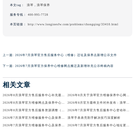
香港特别行政区铜锣湾区湾仔区轩尼诗道浪琴售后服务中心（需提前预约）
本文tag：
浪琴
，
浪琴保养
河南省安阳市文峰区解放大道浪琴售后服务中心（需提前预约）
服务专线：
400-995-7728
河南省鹤壁市淇滨区九州路浪琴售后服务中心（需提前预约）
本页链接：
http://www.longinesfw.com/problems/chongqing/33410.html
河南省济源市沁园街道济水大道浪琴售后服务中心（需提前预约）
河南省焦作市解放区解放路浪琴售后服务中心（需提前预约）
河南省开封市鼓楼区中山路浪琴售后服务中心（需提前预约）
河南省洛阳市西工区中州中路与解放路交叉口浪琴售后服务中心（需提前预约）
上一篇:
2026年7月浪琴官方售后服务中心（维修）迁址及保养点新增公示文件
河南省漯河市源汇区交通路浪琴售后服务中心（需提前预约）
下一篇:
2026年7月浪琴官方保养中心维修网点搬迁及新增补充公示终稿内容
河南省南阳市宛城区范蠡东路与南都路交叉口浪琴售后服务中心（需提前预约）
河南省平顶山市卫东区建设路浪琴售后服务中心（需提前预约）
相关文章
河南省濮阳市大华龙区开州路绿城路交叉口浪琴售后服务中心（需提前预约）
2026年8月浪琴官方售后服务中心补充最终通知（搬迁与新增网点）
2026年8月关于浪琴官方维修保养中心网点搬迁新增的正式文件内容发布
河南省三门峡市湖滨区和平路浪琴售后服务中心（需提前预约）
2026年8月浪琴官方维修网点及保养中心变动补充汇总文件
2026年8月官方最终文件对外发布：浪琴售后维修保养中心搬迁与新增事项
河南省商丘市梁园区神火大道浪琴售后服务中心（需提前预约）
2026年8月浪琴官方售后服务资源调整（迁址+新增）
2026年7月浪琴官方售后服务中心变动补充简述（迁址及新开）
河南省新乡市红旗区人民路浪琴售后服务中心（需提前预约）
2026年7月浪琴官方维修服务中心及保养站最新调整补充最终明细公示
浪琴手表表壳割手解决技巧深度解析
河南省信阳市浉河区东方红大道浪琴售后服务中心（需提前预约）
2026年7月浪琴官方维修服务中心及保养站最新调整补充明细对外发布
2026年7月浪琴官方售后服务中心地址更新及新店最终补充通知
河南省许昌市魏都区建安大道与八龙路交叉口浪琴售后服务中心（需提前预约）