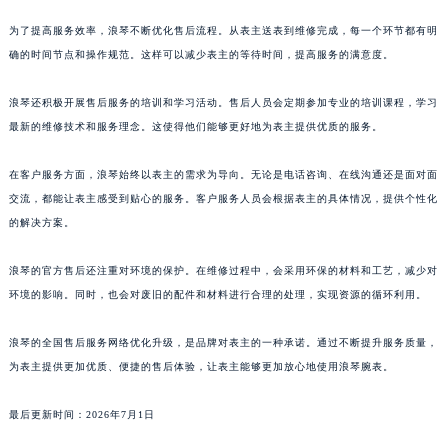
广东省汕头市龙湖区长平路浪琴售后服务中心（需提前预约）
为了提高服务效率，浪琴不断优化售后流程。从表主送表到维修完成，每一个环节都有明
广东省汕尾市城区香洲街道园林社区翠园街浪琴售后服务中心（需提前预约）
确的时间节点和操作规范。这样可以减少表主的等待时间，提高服务的满意度。
广东省韶关市武江区芙蓉新区与老城中心交汇处浪琴售后服务中心（需提前预约）
广东省深圳市罗湖区深南东路5001号华润大厦17层1701室浪琴售后服务中心（需提前预约）
浪琴还积极开展售后服务的培训和学习活动。售后人员会定期参加专业的培训课程，学习
广东省阳江市江城区东风一路浪琴售后服务中心（需提前预约）
最新的维修技术和服务理念。这使得他们能够更好地为表主提供优质的服务。
广东省云浮市云城区金山路浪琴售后服务中心（需提前预约）
在客户服务方面，浪琴始终以表主的需求为导向。无论是电话咨询、在线沟通还是面对面
广东省湛江市赤坎区观海北路浪琴售后服务中心（需提前预约）
交流，都能让表主感受到贴心的服务。客户服务人员会根据表主的具体情况，提供个性化
广东省肇庆市端州区信安大道与砚都大道交汇处浪琴售后服务中心（需提前预约）
的解决方案。
广西壮族自治区百色市右江区中山二路浪琴售后服务中心（需提前预约）
广西壮族自治区北海市海城区北京路浪琴售后服务中心（需提前预约）
浪琴的官方售后还注重对环境的保护。在维修过程中，会采用环保的材料和工艺，减少对
广西壮族自治区崇左市江州区石景林街道友谊大道与丽川路交汇处浪琴售后服务中心（需提前预约）
环境的影响。同时，也会对废旧的配件和材料进行合理的处理，实现资源的循环利用。
广西壮族自治区防城港市港口区金花茶大道浪琴售后服务中心（需提前预约）
浪琴的全国售后服务网络优化升级，是品牌对表主的一种承诺。通过不断提升服务质量，
广西壮族自治区贵港市港北区港城街道布山大道与仙衣路交叉口浪琴售后服务中心（需提前预约）
为表主提供更加优质、便捷的售后体验，让表主能够更加放心地使用浪琴腕表。
广西壮族自治区桂林市秀峰区红岭路浪琴售后服务中心（需提前预约）
广西壮族自治区河池市金城江区金城江街道朝阳路浪琴售后服务中心（需提前预约）
最后更新时间：2026年7月1日
广西壮族自治区贺州市八步区城东街道灵峰南路浪琴售后服务中心（需提前预约）