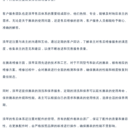
澳门特别行政区花王堂区大三巴商圈浪琴售后服务中心（需提前预约）
澳门特别行政区嘉模堂区官也街浪琴售后服务中心（需提前预约）
客户服务团队也是浪琴售后体系的重要组成部分。他们热情、专业，能够及时响应表主的
澳门省路氹城市金光大道浪琴售后服务中心（需提前预约）
需求。无论是关于腕表的使用问题，还是售后维修的咨询，客户服务人员都能给予耐心、
准确的解答。
澳门特别行政区望德堂区塔石广场浪琴售后服务中心（需提前预约）
福建省福州市鼓楼区五四路128-1号恒力城写字楼15层03室浪琴售后服务中心（需提前预约）
浪琴还注重与表主的沟通和互动。通过定期的客户回访，了解表主对售后维修服务的满意
福建省厦门市思明区湖滨东路95号万象城华润大厦B座11层1104室浪琴售后服务中心（需提前预约）
度，收集表主的意见和建议，以便不断改进和完善服务质量。
广东省潮州市潮安区新风路与潮汕路交汇处浪琴售后服务中心（需提前预约）
广东省广州市天河区天河路230号万菱汇国际中心A塔7层704室浪琴售后服务中心（需提前预约）
在腕表维修方面，浪琴采用先进的技术和工艺。对于不同型号和款式的腕表，都有相应的
广东省广州市越秀区环市东路371-375号世界贸易中心大厦南塔15层1507室浪琴售后服务中心（需提前预约）
维修方案。维修过程中，会对腕表进行全面的检测和保养，确保腕表的性能和精度恢复到
最佳状态。
广东省河源市源城区越王大道浪琴售后服务中心（需提前预约）
广东省惠州市惠城区江北文昌一路7号华贸大厦1座30层3005室浪琴售后服务中心（需提前预约）
同时，浪琴还提供腕表的清洗和保养服务。定期的清洗和保养可以延长腕表的使用寿命，
广东省江门市蓬江区广场西路浪琴售后服务中心（需提前预约）
保持腕表的外观和性能。表主可以根据自己的需求和腕表的使用情况，选择合适的保养周
广东省揭阳市榕城进贤门步行街浪琴售后服务中心（需提前预约）
期。
广东省茂名市电白区水东街道迎宾大道浪琴售后服务中心（需提前预约）
广东省梅州市梅江区金燕大道浪琴售后服务中心（需提前预约）
浪琴的售后体系还注重对配件的管理。所有的配件都来自原厂，保证了配件的质量和兼容
性。在更换配件时，会严格按照品牌的标准进行操作，确保腕表的性能不受影响。
广东省清远市清城区湖西路浪琴售后服务中心（需提前预约）