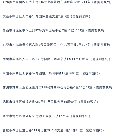
哈尔滨市南岗区东大直街146号上和置地广场金座12层1214室（需提前预约）
山西省大同市平城区迎宾街浪琴售后服务中心（需提前预约）
山西省晋城市城区黄华街浪琴售后服务中心（需提前预约）
大连市中山区人民路15号国际金融大厦7层G室（需提前预约）
山西省晋中市榆次区顺城街浪琴售后服务中心（需提前预约）
山西省临汾市尧都区解放路浪琴售后服务中心（需提前预约）
佛山市禅城区季华五路57号万科金融中心C座12层1205室（需提前预约）
山西省吕梁市离石区永宁中路与建设街交叉口浪琴售后服务中心（需提前预约）
东莞市东城街道鸿福东路1号民盈国贸中心T1写字楼9层907室（需提前预约）
山西省朔州市朔城区怡西路与鄯阳西街交汇处浪琴售后服务中心（需提前预约）
山西省忻州市忻府区和平东街与七一南路交叉口浪琴售后服务中心（需提前预约）
无锡市梁溪区人民中路139号恒隆广场写字楼1座11层1104室（需提前预约）
山西省阳泉市郊区平阳东街与新城大道交叉口浪琴售后服务中心（需提前预约）
山西省运城市盐湖区河东街浪琴售后服务中心（需提前预约）
南通市崇川区工农路57号圆融广场写字楼16层1603室（需提前预约）
山西省长治市潞州区英雄中路浪琴售后服务中心（需提前预约）
山西省太原市迎泽区迎泽街道解放路15号亨得利名表维修授权店3楼浪琴售后服务中心（需提前预约）
苏州市苏州工业园区星港街199号苏州中心办公楼C座22层08室（需提前预约）
天津市和平区赤峰道136号天津国际金融中心26层2603室浪琴售后服务中心（需提前预约）
武汉市江汉区解放大道686号世界贸易大厦38层09室（需提前预约）
安徽省安庆市迎江区人民路浪琴售后服务中心（需提前预约）
安徽省蚌埠市蚌山区淮河路浪琴售后服务中心（需提前预约）
南宁市青秀区金湖路59号地王大厦12楼1224室（需提前预约）
安徽省亳州市谯城区魏武大道浪琴售后服务中心（需提前预约）
安徽省池州市贵池区长江路浪琴售后服务中心（需提前预约）
合肥市蜀山区潜山路111号万象城华润大厦B座12楼03室（需提前预约）