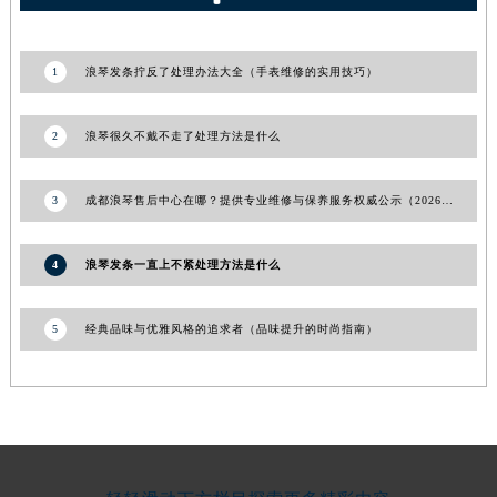
新疆维吾尔自治区阿拉尔市胜利大道浪琴售后服务中心（需提前预约）
新疆维吾尔自治区阿拉山口市友好路浪琴售后服务中心（需提前预约）
1
浪琴发条拧反了处理办法大全（手表维修的实用技巧）
新疆维吾尔自治区阿勒泰市解放路浪琴售后服务中心（需提前预约）
新疆维吾尔自治区阿图什市光明路浪琴售后服务中心（需提前预约）
2
浪琴很久不戴不走了处理方法是什么
新疆维吾尔自治区白杨市军垦路浪琴售后服务中心（需提前预约）
新疆维吾尔自治区北屯市团结路浪琴售后服务中心（需提前预约）
新疆维吾尔自治区博乐市博乐市北京路浪琴售后服务中心（需提前预约）
3
成都浪琴售后中心在哪？提供专业维修与保养服务权威公示（2026年7月最新）
新疆维吾尔自治区昌吉市延安北路浪琴售后服务中心（需提前预约）
新疆维吾尔自治区阜康市博峰路浪琴售后服务中心（需提前预约）
4
浪琴发条一直上不紧处理方法是什么
新疆维吾尔自治区哈密市伊州区建国北路浪琴售后服务中心（需提前预约）
新疆维吾尔自治区和田市和田市北京西路浪琴售后服务中心（需提前预约）
5
经典品味与优雅风格的追求者（品味提升的时尚指南）
新疆维吾尔自治区胡杨河市胡杨河市胡杨路浪琴售后服务中心（需提前预约）
新疆维吾尔自治区霍尔果斯市亚欧北路浪琴售后服务中心（需提前预约）
新疆维吾尔自治区喀什市解放北路浪琴售后服务中心（需提前预约）
新疆维吾尔自治区可克达拉市幸福路浪琴售后服务中心（需提前预约）
新疆维吾尔自治区克拉玛依市克拉玛依区友谊路浪琴售后服务中心（需提前预约）