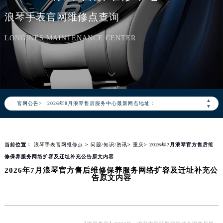
浪琴手表官网维修点查询
LONGINES MAINTENANCE CENTER
2026年8月浪琴中国区售后服务网络优化升级公告
2026年8月浪琴全国官方售后客户服务热线：400-995-7728
浪琴官方全国统一服务热线400-995-7728，服务覆盖中国大陆、香港、澳门、台湾全部区域（非大陆需加拨“+86”）
2026年8月浪琴售后服务中心最新网点地址：
▲
官网公告>
北京市朝阳区建国门外大街甲6号华熙国际中心写字楼D座11层1102室（北京总部）（需提前预约）
▼
北京市东城区东长安街1号东方广场写字楼W3座6层602室（需提前预约）
天津市和平区赤峰道136号天津国际金融中心写字楼26层2603室（需提前预约）
当前位置：
浪琴手表官网维修点
>
问题/知识/资讯
>
重庆
> 2026年7月浪琴官方售后维
上海市徐汇区虹桥路3号港汇中心写字楼2座37层3705室（需提前预约）
修保养服务网络扩容及迁址补充公告原文内容
上海市黄浦区南京东路299号宏伊国际广场写字楼8层806室（需提前预约）
2026年7月浪琴官方售后维修保养服务网络扩容及迁址补充公
南京市秦淮区中山南路1号（新街口）南京中心写字楼22层C1-1室（需提前预约）
告原文内容
常州市新北区龙锦路1590号现代传媒中心写字楼5号楼10层1008室（需提前预约）
徐州市鼓楼区淮海东路29号苏宁广场IFC国际金融中心写字楼35层3508室（需提前预约）
扬州市邗江区国展路29号星耀天地写字楼1号楼18层1803室（需提前预约）