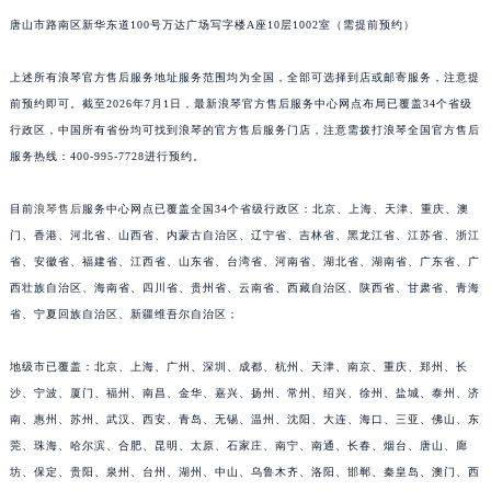
福建省漳州市龙文区步港路浪琴售后服务中心（需提前预约）
唐山市路南区新华东道100号万达广场写字楼A座10层1002室（需提前预约）
江苏省常州市新北区龙锦路1590号现代传媒中心5号楼10层1008室浪琴售后服务中心（需提前预约）
江苏省淮安市清江浦区淮海北路浪琴售后服务中心（需提前预约）
上述所有浪琴官方售后服务地址服务范围均为全国，全部可选择到店或邮寄服务，注意提
前预约即可。截至2026年7月1日，最新浪琴官方售后服务中心网点布局已覆盖34个省级
江苏省连云港市海州区通灌北路浪琴售后服务中心（需提前预约）
行政区，中国所有省份均可找到浪琴的官方售后服务门店，注意需拨打浪琴全国官方售后
江苏省南京市秦淮区中山南路1号南京中心22层22-C1-C3室浪琴售后服务中心（需提前预约）
服务热线：400-995-7728进行预约。
江苏省宿迁市宿城区西湖路浪琴售后服务中心（需提前预约）
江苏省泰州市海陵区永定东路399号置地商务中心东塔（华润万象城）17层1706室浪琴售后服务中心（需提前预约）
目前
浪琴售后
服务中心网点已覆盖全国34个省级行政区：北京、上海、天津、重庆、澳
江苏省徐州市鼓楼区淮海东路29号苏宁广场IFC国际金融中心35层3508室浪琴售后服务中心（需提前预约）
门、香港、河北省、山西省、内蒙古自治区、辽宁省、吉林省、黑龙江省、江苏省、浙江
江苏省盐城市盐都区世纪大道5号盐城金融城写字楼1号楼16层1604室浪琴售后服务中心（需提前预约）
省、安徽省、福建省、江西省、山东省、台湾省、河南省、湖北省、湖南省、广东省、广
西壮族自治区、海南省、四川省、贵州省、云南省、西藏自治区、陕西省、甘肃省、青海
江苏省扬州市邗江区国展路29号星耀天地写字楼1号楼18层1803室浪琴售后服务中心（需提前预约）
省、宁夏回族自治区、新疆维吾尔自治区；
江苏省镇江市京口区中山东路浪琴售后服务中心（需提前预约）
江西省抚州市临川区赣东大道浪琴售后服务中心（需提前预约）
地级市已覆盖：北京、上海、广州、深圳、成都、杭州、天津、南京、重庆、郑州、长
江西省赣州市章贡区文清路浪琴售后服务中心（需提前预约）
沙、宁波、厦门、福州、南昌、金华、嘉兴、扬州、常州、绍兴、徐州、盐城、泰州、济
江西省吉安市吉州区井冈山大道浪琴售后服务中心（需提前预约）
南、惠州、苏州、武汉、西安、青岛、无锡、温州、沈阳、大连、海口、三亚、佛山、东
江西省景德镇市珠山区珠山中路浪琴售后服务中心（需提前预约）
莞、珠海、哈尔滨、合肥、昆明、太原、石家庄、南宁、南通、长春、烟台、唐山、廊
坊、保定、贵阳、泉州、台州、湖州、中山、乌鲁木齐、洛阳、邯郸、秦皇岛、澳门、西
江西省九江市浔阳区浔阳路浪琴售后服务中心（需提前预约）