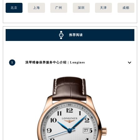
湖南省衡阳市雁峰区解放路浪琴售后服务中心（需提前预约）
北京
上海
广州
深圳
天津
成都
湖南省怀化市鹤城区迎丰中路浪琴售后服务中心（需提前预约）
湖南省娄底市娄星区长青街浪琴售后服务中心（需提前预约）
湖南省邵阳市双清区东风路浪琴售后服务中心（需提前预约）
推荐阅读
湖南省湘潭市雨湖区莲城大道浪琴售后服务中心（需提前预约）
湖南省益阳市赫山区桃花仑路浪琴售后服务中心（需提前预约）
湖南省永州市冷水滩区永州大道与中兴路交叉口浪琴售后服务中心（需提前预约）
1
浪琴维修保养服务中心介绍 | Longines
湖南省岳阳市岳阳楼区东茅岭路浪琴售后服务中心（需提前预约）
湖南省张家界市永定区解放路浪琴售后服务中心（需提前预约）
湖南省长沙市芙蓉区建湘路393号世茂环球金融中心写字楼10层1013室浪琴售后服务中心（需提前预约）
湖南省株洲市芦淞区建设南路浪琴售后服务中心（需提前预约）
甘肃省白银市白银区北京路浪琴售后服务中心（需提前预约）
甘肃省定西市安定区解放路浪琴售后服务中心（需提前预约）
甘肃省敦煌市沙州镇阳关中路浪琴售后服务中心（需提前预约）
甘肃省合作市人民街浪琴售后服务中心（需提前预约）
甘肃省嘉峪关市雄关区新华中路浪琴售后服务中心（需提前预约）