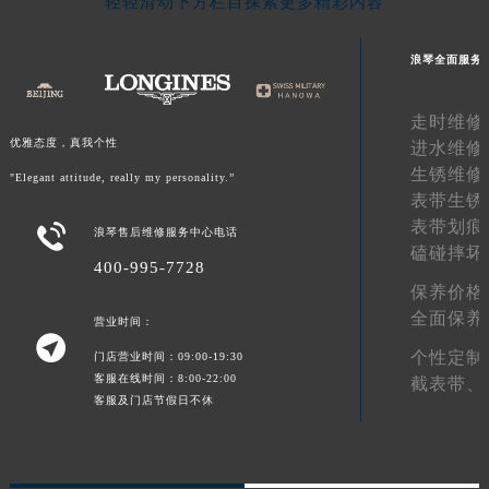
轻轻滑动下方栏目探索更多精彩内容
新疆维吾尔自治区库车市库车市文化东路浪琴售后服务中心（需提前预约）
新疆维吾尔自治区库尔勒市库尔勒市人民东路浪琴售后服务中心（需提前预约）
浪琴全面服务
新疆维吾尔自治区奎屯市团结西街浪琴售后服务中心（需提前预约）
新疆维吾尔自治区昆玉市昆泉街浪琴售后服务中心（需提前预约）
走时维修
新疆维吾尔自治区沙湾市三道河子镇世纪大道南路浪琴售后服务中心（需提前预约）
优雅态度，真我个性
进水维修
新疆维吾尔自治区石河子市北二路浪琴售后服务中心（需提前预约）
生锈维修
"Elegant attitude, really my personality.”
新疆维吾尔自治区双河市光明路浪琴售后服务中心（需提前预约）
表带生锈
表带划痕
新疆维吾尔自治区塔城市塔城地区闻琴路浪琴售后服务中心（需提前预约）

浪琴售后维修服务中心电话
磕碰摔坏
新疆维吾尔自治区铁门关市兴疆路浪琴售后服务中心（需提前预约）
400-995-7728
新疆维吾尔自治区图木舒克市图木舒克市中兴街浪琴售后服务中心（需提前预约）
保养价格
全面保养
新疆维吾尔自治区吐鲁番市高昌区文化中路文化中路浪琴售后服务中心（需提前预约）
营业时间：

新疆维吾尔自治区乌苏市乌鲁木齐北路浪琴售后服务中心（需提前预约）
个性定制
门店营业时间：09:00-19:30
客服在线时间：8:00-22:00
新疆维吾尔自治区五家渠市长征西街浪琴售后服务中心（需提前预约）
截表带、
客服及门店节假日不休
新疆维吾尔自治区新星市东风路浪琴售后服务中心（需提前预约）
新疆维吾尔自治区伊宁市解放西路浪琴售后服务中心（需提前预约）
贵州省安顺市西秀区中华南路浪琴售后服务中心（需提前预约）