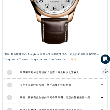
甘肃省金昌市金川区北京路浪琴售后服务中心（需提前预约）
甘肃省酒泉市肃州区西大街浪琴售后服务中心（需提前预约）
甘肃省临夏市城南街道团结路浪琴售后服务中心（需提前预约）
甘肃省陇南市武都区人民路浪琴售后服务中心（需提前预约）
甘肃省平凉市崆峒区西大街浪琴售后服务中心（需提前预约）
甘肃省庆阳市西峰区南大街浪琴售后服务中心（需提前预约）
甘肃省天水市秦州区民主路浪琴售后服务中心（需提前预约）
甘肃省武威市凉州区迎宾路浪琴售后服务中心（需提前预约）
浪琴 售后服务中心 Longines 浪琴从来没有改变世界，而是把它留给佩戴它的人。

甘肃省张掖市甘州区民乐北路浪琴售后服务中心（需提前预约）
Longines will never change the world.we leave th......
详情 >
宁夏回族自治区固原市原州区文化街浪琴售后服务中心（需提前预约）

宁夏回族自治区石嘴山市大武口区贺兰山路浪琴售后服务中心（需提前预约）
2
浪琴腕表商标意外脱落？别慌！专业解决之道在此
宁夏回族自治区吴忠市利通区开元大道浪琴售后服务中心（需提前预约）
3
浪琴手表调时间步骤（新手易懂的详细指南）
宁夏回族自治区银川市兴庆区新华东路97号新百中心C馆一层C1-18号商铺浪琴售后服务中心（需提前预约）
宁夏回族自治区中卫市沙坡头区鼓楼东街浪琴售后服务中心（需提前预约）
4
揭秘：腕表表盘生锈的非同寻常原因，让您的爱表焕然一新
青海省果洛藏族自治州玛沁县团结路浪琴售后服务中心（需提前预约）
青海省海北藏族自治州海晏县将军路浪琴售后服务中心（需提前预约）
5
揭秘：长时间不佩戴浪琴腕表的走时处理技巧大集合