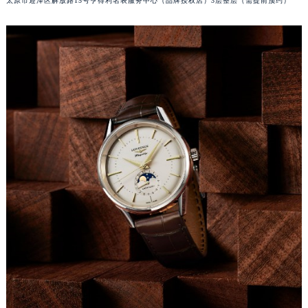
太原市迎泽区解放路15号亨得利名表服务中心（品牌授权店）3层整层（需提前预约）
吉林省四平市铁东区紫气大路与南九经街交汇处浪琴售后服务中心（需提前预约）
吉林省松原市宁江区五环大街浪琴售后服务中心（需提前预约）
吉林省通化市东昌区环通乡江南大街浪琴售后服务中心（需提前预约）
吉林省延边市延吉市解放路浪琴售后服务中心（需提前预约）
辽宁省鞍山市铁东区站前街浪琴售后服务中心（需提前预约）
辽宁省本溪市平山区胜利路浪琴售后服务中心（需提前预约）
辽宁省朝阳市双塔区新华路浪琴售后服务中心（需提前预约）
辽宁省丹东市振兴区七经街浪琴售后服务中心（需提前预约）
辽宁省抚顺市新抚区东一路浪琴售后服务中心（需提前预约）
辽宁省阜新市海州区解放大街浪琴售后服务中心（需提前预约）
辽宁省葫芦岛市连山区中央路浪琴售后服务中心（需提前预约）
辽宁省锦州市古塔区中央大街浪琴售后服务中心（需提前预约）
辽宁省辽阳市白塔区新运大街浪琴售后服务中心（需提前预约）
辽宁省盘锦市兴隆台区石油大街浪琴售后服务中心（需提前预约）
辽宁省铁岭市银州区南马路浪琴售后服务中心（需提前预约）
辽宁省营口市站前区市府路与渤海大街交叉口浪琴售后服务中心（需提前预约）