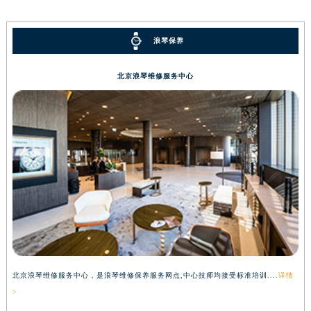
河南省郑州市二七区民主路10号华润大厦29层2905室浪琴售后服务中心（需提前预约）
河南省周口市川汇区七一路浪琴售后服务中心（需提前预约）
浪琴保养
河南省驻马店市驿城区乐山大道与置地大道交叉口浪琴售后服务中心（需提前预约）
湖北省鄂州市鄂城区文星大道浪琴售后服务中心（需提前预约）
北京浪琴维修服务中心
湖北省黄冈市黄州区赤壁大道浪琴售后服务中心（需提前预约）
湖北省黄石市黄石港区武汉路浪琴售后服务中心（需提前预约）
湖北省荆门市东宝中天街步行街浪琴售后服务中心（需提前预约）
湖北省荆州市荆州区荆中路浪琴售后服务中心（需提前预约）
湖北省十堰市茅箭区人民北路浪琴售后服务中心（需提前预约）
湖北省随州市曾都区青年路浪琴售后服务中心（需提前预约）
湖北省咸宁市咸安区长安大道浪琴售后服务中心（需提前预约）
湖北省襄阳市樊城区长虹路与人民路交叉口浪琴售后服务中心（需提前预约）
湖北省孝感市孝南区复兴大道浪琴售后服务中心（需提前预约）
湖北省宜昌市西陵区夷陵大道与港窑路浪琴售后服务中心（需提前预约）
北京浪琴维修服务中心，是浪琴维修保养服务网点,中心技师均接受标准培训....
详情
上
湖南省常德市武陵区人民路浪琴售后服务中心（需提前预约）
>
>
湖南省郴州市北湖区国庆北路浪琴售后服务中心（需提前预约）