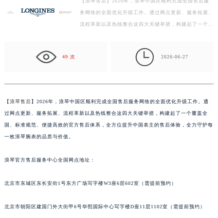
【浪琴售后】2026年，浪琴中国区顺利完成全国售后服
盐城市盐都区世纪大道5号盐城金融城写字楼1号楼16层1604室（需提前预约）
务网络的全面优化升级工作。通过网点更新、服务拓展、
泰州市海陵区永定东路399号置地商务中心东塔写字楼（华润万象城）17层1706室（需提前预约）
流程革新以及热线整合这四大关键举措，构建起了一个覆
宁波市江北区大闸南路500号来福士广场办公楼20层2009室（需提前预约）
盖全国、标准规范、便捷高效的官方售后体系，全方位
杭州市上城区钱江路1366号华润大厦写字楼A座5层503-5室（需提前预约）
提…

49 次
2026-06-27
金华市金东区东市南街777号金华万达广场写字楼4号楼22层2209室（需提前预约）
绍兴市越城区胜利东路379号世茂天际中心写字楼8层805室（需提前预约）
嘉兴市南湖区广益路705号嘉兴世界贸易中心写字楼A座13层1304室（需提前预约）
南昌市红谷滩新区红谷中大道998号绿地双子塔（中央广场）A1座办公楼14层07室（需提前预约）
【
浪琴售后
】2026年，浪琴中国区顺利完成全国售后服务网络的全面优化升级工作。通
过网点更新、服务拓展、流程革新以及热线整合这四大关键举措，构建起了一个覆盖全
济南市历下区经十路11111号华润中心写字楼（万象城）15层1508室（需提前预约）
国、标准规范、便捷高效的官方售后体系，全方位提升中国表主的售后体验，全力守护每
广州市天河区天河路230号万菱汇国际中心写字楼A塔7层704室（需提前预约）
一枚浪琴腕表的品质与价值。
广州市越秀区环市东路371-375号世界贸易中心大厦南塔写字楼15层07室（需提前预约）
深圳市罗湖区深南东路5001号华润大厦写字楼17层1701室（需提前预约）
浪琴官方售后服务中心全国网点地址：
惠州市惠城区江北文昌一路7号华贸大厦写字楼1座30层05室（需提前预约）
厦门市思明区湖滨东路95号华润大厦写字楼B座11层1104室（需提前预约）
北京市东城区东长安街1号东方广场写字楼W3座6层602室（需提前预约）
福州市鼓楼区五四路128-1号恒力城写字楼15层03室（需提前预约）
北京市朝阳区建国门外大街甲6号华熙国际中心写字楼D座11层1102室（需提前预约）
成都市锦江区人民东路6号SAC东原中心写字楼24层2406B室（需提前预约）