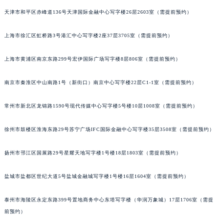
重庆市江北区观音桥步行街2号融恒时代广场写字楼9层902室（需提前预约）
天津市和平区赤峰道136号天津国际金融中心写字楼26层2603室（需提前预约）
长沙市芙蓉区定王台街道建湘路393号世茂环球金融中心写字楼（芙蓉广场）10层13室（需提前预约）
郑州市二七区铭功路10号华润大厦写字楼29层2905室（需提前预约）
上海市徐汇区虹桥路3号港汇中心写字楼2座37层3705室（需提前预约）
太原市迎泽区解放路15号亨得利名表服务中心（品牌授权店）3层整层（需提前预约）
上海市黄浦区南京东路299号宏伊国际广场写字楼8层806室（需提前预约）
沈阳市沈河区中街路137号亨得利名表服务中心（品牌授权店）1层整层（需提前预约）
沈阳市沈河区中街路83号亨得利名表服务中心（品牌授权店）1层整层（需提前预约）
南京市秦淮区中山南路1号（新街口）南京中心写字楼22层C1-1室（需提前预约）
乌鲁木齐市天山区红山路26号时代广场（CCMALL）C座17层17-B（需提前预约）
温州市鹿城区锦绣路1067号置信广场10层1015室（需提前预约）
常州市新北区龙锦路1590号现代传媒中心写字楼5号楼10层1008室（需提前预约）
哈尔滨市道里区友谊西路600号富力中心T2座写字楼29层03室（需提前预约）
大连市中山区人民路15号国际金融大厦7层G室（需提前预约）
徐州市鼓楼区淮海东路29号苏宁广场IFC国际金融中心写字楼35层3508室（需提前预约）
佛山市禅城区季华五路57号万科金融中心C座12层1205室（需提前预约）
扬州市邗江区国展路29号星耀天地写字楼1号楼18层1803室（需提前预约）
东莞市东城街道鸿福东路1号民盈国贸中心T1写字楼9层907室（需提前预约）
无锡市梁溪区人民中路139号恒隆广场写字楼1座11层1104室（需提前预约）
盐城市盐都区世纪大道5号盐城金融城写字楼1号楼16层1604室（需提前预约）
南通市崇川区工农路57号圆融广场写字楼16层1603室（需提前预约）
苏州市苏州工业园区星港街199号苏州中心办公楼C座22层08室（需提前预约）
泰州市海陵区永定东路399号置地商务中心东塔写字楼（华润万象城）17层1706室（需提
武汉市江汉区解放大道686号世界贸易大厦38层09室（需提前预约）
前预约）