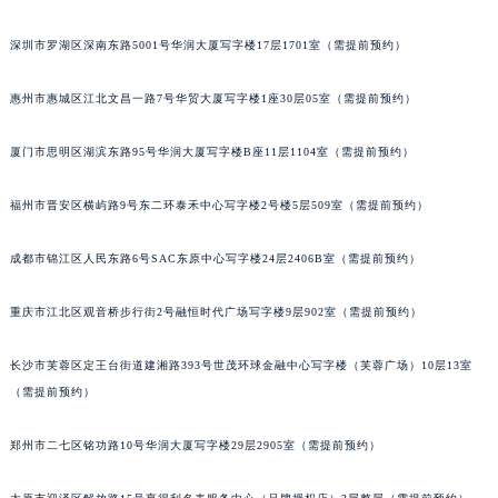
黑龙江省大庆市萨尔图区会战大街浪琴售后服务中心（需提前预约）
黑龙江省鹤岗市向阳区红军路浪琴售后服务中心（需提前预约）
深圳市罗湖区深南东路5001号华润大厦写字楼17层1701室（需提前预约）
黑龙江省黑河市爱辉区中央街浪琴售后服务中心（需提前预约）
惠州市惠城区江北文昌一路7号华贸大厦写字楼1座30层05室（需提前预约）
黑龙江省鸡西市鸡冠区红军路浪琴售后服务中心（需提前预约）
黑龙江省佳木斯市向阳区长安路浪琴售后服务中心（需提前预约）
厦门市思明区湖滨东路95号华润大厦写字楼B座11层1104室（需提前预约）
黑龙江省牡丹江市东安区太平路浪琴售后服务中心（需提前预约）
黑龙江省七台河市桃山区大同街浪琴售后服务中心（需提前预约）
福州市晋安区横屿路9号东二环泰禾中心写字楼2号楼5层509室（需提前预约）
黑龙江省齐齐哈尔市龙沙区龙华路浪琴售后服务中心（需提前预约）
成都市锦江区人民东路6号SAC东原中心写字楼24层2406B室（需提前预约）
黑龙江省双鸭山市尖山区新兴大街浪琴售后服务中心（需提前预约）
黑龙江省绥化市北林区新华街与康庄路交叉口浪琴售后服务中心（需提前预约）
重庆市江北区观音桥步行街2号融恒时代广场写字楼9层902室（需提前预约）
黑龙江省伊春市伊美区通河路浪琴售后服务中心（需提前预约）
吉林省白城市洮北区明仁南街浪琴售后服务中心（需提前预约）
长沙市芙蓉区定王台街道建湘路393号世茂环球金融中心写字楼（芙蓉广场）10层13室
吉林省白山市浑江区浑江大街浪琴售后服务中心（需提前预约）
（需提前预约）
吉林省吉林市船营区河南街浪琴售后服务中心（需提前预约）
郑州市二七区铭功路10号华润大厦写字楼29层2905室（需提前预约）
吉林省辽源市龙山区人民大街浪琴售后服务中心（需提前预约）
吉林省梅河口市新华街道梅河大街浪琴售后服务中心（需提前预约）