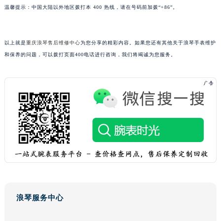
广西壮族自治区来宾市兴宾区桂中大道浪琴售后服务中心（需提前预约）
温馨提示：中国大陆以外地区拨打本 400 热线，请在号码前加拨“+86”。
广西壮族自治区柳州市城中区中山中路浪琴售后服务中心（需提前预约）
广西壮族自治区钦州市钦南区金海湾东大街浪琴售后服务中心（需提前预约）
以上就是
重庆浪琴售后维修中心
为您分享的精彩内容。如果您还有其他关于浪琴手表维护
广西壮族自治区梧州市万秀区龙湖镇高旺路浪琴售后服务中心（需提前预约）
和保养的问题，可以拨打页面400电话进行咨询，我们将竭诚为您服务。
广西壮族自治区玉林市玉州区金玉路浪琴售后服务中心（需提前预约）
海南省儋州市儋州市那大镇兰洋北路浪琴售后服务中心（需提前预约）
海南省东方市八所镇解放西路浪琴售后服务中心（需提前预约）
海南省琼海市嘉积镇东风路浪琴售后服务中心（需提前预约）
海南省三沙市西沙区西沙群岛永兴岛北京路浪琴售后服务中心（需提前预约）
海南省三亚市吉阳区迎宾路浪琴售后服务中心（需提前预约）
海南省万宁市万城镇解放路浪琴售后服务中心（需提前预约）
海南省文昌市文城镇教育东路浪琴售后服务中心（需提前预约）
海南省五指山市通什镇三月三大道浪琴售后服务中心（需提前预约）
香港特别行政区尖沙咀区油尖旺区广东道浪琴售后服务中心（需提前预约）
浪琴服务中心
香港特别行政区金钟区中西区金钟道浪琴售后服务中心（需提前预约）
香港特别行政区九龙区油尖旺区弥敦道浪琴售后服务中心（需提前预约）