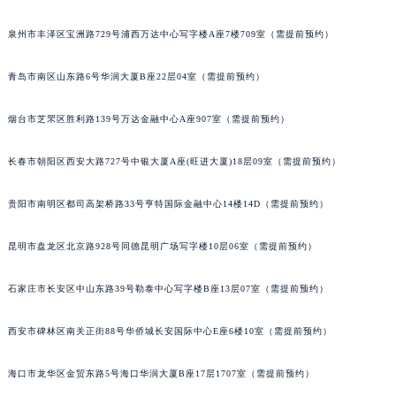
安徽省滁州市琅琊区南谯北路浪琴售后服务中心（需提前预约）
泉州市丰泽区宝洲路729号浦西万达中心写字楼A座7楼709室（需提前预约）
安徽省阜阳市颍州区颍州北路浪琴售后服务中心（需提前预约）
安徽省淮北市相山区淮海路浪琴售后服务中心（需提前预约）
青岛市南区山东路6号华润大厦B座22层04室（需提前预约）
安徽省淮南市田家庵区国庆中路浪琴售后服务中心（需提前预约）
安徽省黄山市屯溪区黄山西路浪琴售后服务中心（需提前预约）
烟台市芝罘区胜利路139号万达金融中心A座907室（需提前预约）
安徽省六安市金安区解放中路浪琴售后服务中心（需提前预约）
安徽省马鞍山市雨山区湖南西路浪琴售后服务中心（需提前预约）
长春市朝阳区西安大路727号中银大厦A座(旺进大厦)18层09室（需提前预约）
安徽省宿州市埇桥区人民中路浪琴售后服务中心（需提前预约）
贵阳市南明区都司高架桥路33号亨特国际金融中心14楼14D（需提前预约）
安徽省铜陵市铜官区石城大道浪琴售后服务中心（需提前预约）
安徽省芜湖市镜湖区中山路步行街浪琴售后服务中心（需提前预约）
昆明市盘龙区北京路928号同德昆明广场写字楼10层06室（需提前预约）
安徽省宣城市宣州区叠嶂西路浪琴售后服务中心（需提前预约）
福建省龙岩市新罗区九一南路浪琴售后服务中心（需提前预约）
石家庄市长安区中山东路39号勒泰中心写字楼B座13层07室（需提前预约）
福建省南平市建阳区人民西路浪琴售后服务中心（需提前预约）
西安市碑林区南关正街88号华侨城长安国际中心E座6楼10室（需提前预约）
福建省宁德市蕉城区天湖东路浪琴售后服务中心（需提前预约）
福建省莆田市城厢区霞林街道荔华东大道浪琴售后服务中心（需提前预约）
海口市龙华区金贸东路5号海口华润大厦B座17层1707室（需提前预约）
福建省三明市三元区东乾二路浪琴售后服务中心（需提前预约）