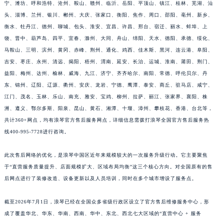
宁、潍坊、呼和浩特、沧州、鞍山、赣州、临沂、岳阳、平顶山、镇江、桂林、芜湖、汕
江西省南昌市红谷滩新区红谷中大道998号绿地双子塔（中央广场）A1座办公楼14层1407室浪琴售后服务中心（需提前预约）
头、淄博、兰州、银川、郴州、大庆、张家口、衡阳、焦作、周口、邵阳、亳州、新乡、
江西省萍乡市安源区萍安北大道与康庄路交叉口浪琴售后服务中心（需提前预约）
衡水、牡丹江、德州、聊城、包头、淮安、宜昌、许昌、邢台、宿迁、丽水、蚌埠、上
江西省上饶市信州区滨江西路浪琴售后服务中心（需提前预约）
饶、晋中、葫芦岛、四平、宜春、滁州、大同、舟山、绵阳、天水、德阳、承德、绥化、
江西省新余市渝水区北湖西路浪琴售后服务中心（需提前预约）
马鞍山、三明、滨州、黄冈、赤峰、荆州、通化、鸡西、佳木斯、黑河、连云港、阜阳、
江西省宜春市袁州区中山中路浪琴售后服务中心（需提前预约）
吉安、枣庄、永州、清远、揭阳、梧州、渭南、延安、长治、运城、淮南、莆田、荆门、
益阳、梅州、达州、榆林、威海、九江、济宁、齐齐哈尔、南阳、常德、呼伦贝尔、丹
江西省鹰潭市月湖区胜利东路浪琴售后服务中心（需提前预约）
东、锦州、辽阳、辽源、衢州、安庆、龙岩、宁德、鹰潭、泰安、商丘、驻马店、咸宁、
山东省德州市德城区东风中路浪琴售后服务中心（需提前预约）
江门、茂名、玉林、乐山、南充、雅安、宝鸡、柳州、拉萨、丽江、张家界、襄阳、株
山东省东营市东营区济南路浪琴售后服务中心（需提前预约）
洲、遵义、鄂尔多斯、阳泉、昆山、黄石、湘潭、十堰、漳州、攀枝花、香港、台北等，
山东省济南市历下区经十路11111号华润中心写字楼（万象城）15层1508室浪琴售后服务中心（需提前预约）
共计360+网点，均有浪琴官方售后服务网点，详细信息需拨打浪琴全国官方售后服务热
山东省济宁市任城区太白楼路浪琴售后服务中心（需提前预约）
线400-995-7728进行咨询。
山东省莱芜市文化南路8号银座商城名表维修一楼名表维修浪琴售后服务中心（需提前预约）
此次售后网络的优化，是浪琴中国区近年来规模较大的一次服务升级行动。它主要聚焦
山东省临沂市兰山区解放路浪琴售后服务中心（需提前预约）
于“直营服务质量提升、店面规模扩大、区域布局均衡”这三个核心方向。对全国原有的售
山东省日照市东港区烟台路浪琴售后服务中心（需提前预约）
后网点进行了装修改造、设备更新以及人员培训，同时在多个城市增设了服务点。
预约入口
关闭
山东省泰安市泰山区财源街道泰山大街浪琴售后服务中心（需提前预约）
山东省威海市环翠区新威海路89号振华商厦一楼名表维修浪琴售后服务中心（需提前预约）
截至2026年7月1日，浪琴已经在全国众多省级行政区设立了官方售后维修服务中心，形
山东省潍坊市奎文区东风东街浪琴售后服务中心（需提前预约）
立即预约
成了覆盖华北、华东、华南、西南、华中、东北、西北七大区域的“直营中心 + 服务