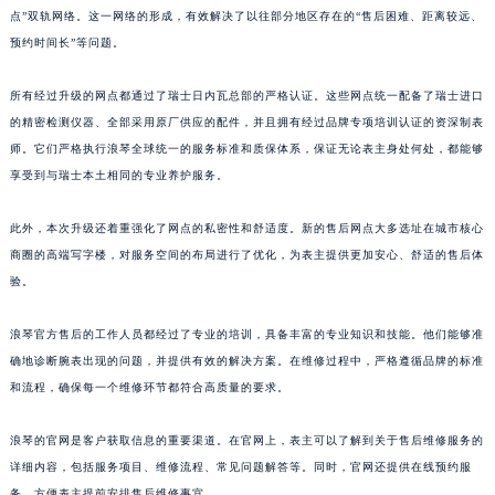
山东省枣庄市滕州市北辛路与善国路交叉口浪琴售后服务中心（需提前预约）
点”双轨网络。这一网络的形成，有效解决了以往部分地区存在的“售后困难、距离较远、
提前预约免排队，到店即享服务
预约时间有变无需取消，可随时重新预约
预约时间长”等问题。
山东省淄博市张店区金晶大道浪琴售后服务中心（需提前预约）
上海市黄浦区南京东路299号宏伊国际广场写字楼8层806室浪琴售后服务中心（需提前预约）
所有经过升级的网点都通过了瑞士日内瓦总部的严格认证。这些网点统一配备了瑞士进口
上海市徐汇区虹桥路3号港汇中心2座37层3705室浪琴售后服务中心（需提前预约）
的精密检测仪器、全部采用原厂供应的配件，并且拥有经过品牌专项培训认证的资深制表
浙江省杭州市上城区钱江路1366号华润大厦A座5层503-5室浪琴售后服务中心（需提前预约）
师。它们严格执行浪琴全球统一的服务标准和质保体系，保证无论表主身处何处，都能够
浙江省湖州市吴兴区劳动路浪琴售后服务中心（需提前预约）
享受到与瑞士本土相同的专业养护服务。
浙江省嘉兴市南湖区广益路705号嘉兴世界贸易中心A座13层1304室浪琴售后服务中心（需提前预约）
此外，本次升级还着重强化了网点的私密性和舒适度。新的售后网点大多选址在城市核心
浙江省金华市金东区东市南街777号金华万达广场4号楼22楼2209室浪琴售后服务中心（需提前预约）
商圈的高端写字楼，对服务空间的布局进行了优化，为表主提供更加安心、舒适的售后体
浙江省丽水市莲都区解放街浪琴售后服务中心（需提前预约）
验。
浙江省宁波市江北区大闸南路500号来福士广场办公楼20层2009室浪琴售后服务中心（需提前预约）
浙江省衢州市柯城区上街浪琴售后服务中心（需提前预约）
浪琴官方售后的工作人员都经过了专业的培训，具备丰富的专业知识和技能。他们能够准
浙江省绍兴市越城区胜利东路379号世茂天际中心写字楼8层805室浪琴售后服务中心（需提前预约）
确地诊断腕表出现的问题，并提供有效的解决方案。在维修过程中，严格遵循品牌的标准
浙江省舟山市定海区解放东路浪琴售后服务中心（需提前预约）
和流程，确保每一个维修环节都符合高质量的要求。
澳门特别行政区大堂区议事亭前地（新马路）浪琴售后服务中心（需提前预约）
浪琴的官网是客户获取信息的重要渠道。在官网上，表主可以了解到关于售后维修服务的
澳门特别行政区风顺堂区南湾大马路浪琴售后服务中心（需提前预约）
详细内容，包括服务项目、维修流程、常见问题解答等。同时，官网还提供在线预约服
澳门特别行政区花地玛堂区关闸广场浪琴售后服务中心（需提前预约）
务，方便表主提前安排售后维修事宜。