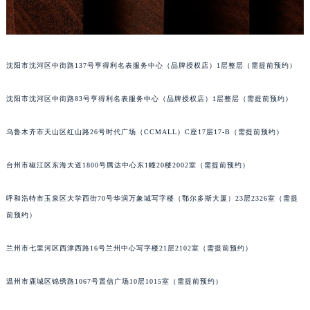
辽宁省沈阳市沈河区中街路137号亨得利名表维修授权店1楼浪琴售后服务中心（需提前预约）
辽宁省沈阳市沈河区中街路83号亨得利名表维修授权店1楼浪琴售后服务中心（需提前预约）
北京市朝阳区建国门外大街甲6号华熙国际中心D座11层1102室浪琴售后服务中心（北京总部）（需提前预约）
沈阳市沈河区中街路137号亨得利名表服务中心（品牌授权店）1层整层（需提前预约）
北京市东城区东长安街1号王府井东方广场W3座6层602室浪琴售后服务中心（需提前预约）
河北省保定市竞秀区朝阳北大街北国先天下浪琴售后服务中心（需提前预约）
沈阳市沈河区中街路83号亨得利名表服务中心（品牌授权店）1层整层（需提前预约）
内蒙古自治区阿拉善盟市左旗土尔扈特大街浪琴售后服务中心（需提前预约）
内蒙古自治区巴彦淖尔市临河区新华街浪琴售后服务中心（需提前预约）
乌鲁木齐市天山区红山路26号时代广场（CCMALL）C座17层17-B（需提前预约）
内蒙古自治区包头市青山区幸福路甲3号王府井百货名表维修浪琴售后服务中心（需提前预约）
内蒙古自治区赤峰市红山区哈达街浪琴售后服务中心（需提前预约）
台州市椒江区东海大道1800号腾达中心东1幢20楼2002室（需提前预约）
内蒙古自治区鄂尔多斯市东胜区伊金霍洛街浪琴售后服务中心（需提前预约）
呼和浩特市玉泉区大学西街70号华润万象城写字楼（鄂尔多斯大厦）23层2326室（需提
内蒙古自治区呼伦贝尔市海拉尔区中央街浪琴售后服务中心（需提前预约）
前预约）
内蒙古自治区通辽市科尔沁区明仁大街浪琴售后服务中心（需提前预约）
内蒙古自治区乌海市海勃湾区人民南路浪琴售后服务中心（需提前预约）
兰州市七里河区西津西路16号兰州中心写字楼21层2102室（需提前预约）
内蒙古自治区乌兰察布市集宁区恩和大街浪琴售后服务中心（需提前预约）
内蒙古自治区锡林郭勒盟市锡林浩特市光明街与额尔敦路交叉口浪琴售后服务中心（需提前预约）
温州市鹿城区锦绣路1067号置信广场10层1015室（需提前预约）
内蒙古自治区兴安盟市乌兰浩特市兴安大街浪琴售后服务中心（需提前预约）