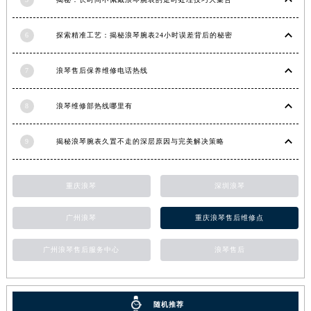
青海省海东市乐都区滨河路浪琴售后服务中心（需提前预约）
青海省海南藏族自治州共和县青海湖大街浪琴售后服务中心（需提前预约）
6
探索精准工艺：揭秘浪琴腕表24小时误差背后的秘密
青海省海西蒙古族藏族自治州德令哈市柴达木路浪琴售后服务中心（需提前预约）
青海省黄南藏族自治州同仁市德合隆路浪琴售后服务中心（需提前预约）
7
浪琴售后保养维修电话热线
青海省西宁市城西区海湖新区西关大道浪琴售后服务中心（需提前预约）
青海省玉树藏族自治州结古镇胜利路浪琴售后服务中心（需提前预约）
8
浪琴维修部热线哪里有
陕西省安康市汉滨区金州路浪琴售后服务中心（需提前预约）
9
揭秘浪琴腕表久置不走的深层原因与完美解决策略
陕西省宝鸡市渭滨区经二路浪琴售后服务中心（需提前预约）
陕西省汉中市汉台区北大街浪琴售后服务中心（需提前预约）
陕西省商洛市商州区州城街浪琴售后服务中心（需提前预约）
重庆浪琴
深圳浪琴
陕西省铜川市王益区红旗街浪琴售后服务中心（需提前预约）
广州浪琴
重庆浪琴售后维修点
陕西省渭南市临渭区东风大街浪琴售后服务中心（需提前预约）
陕西省咸阳市秦都区沣西新城统一西路与白马河路交汇处浪琴售后服务中心（需提前预约）
广州浪琴售后服务中心
浪琴售后
陕西省延安市宝塔区中心街浪琴售后服务中心（需提前预约）
陕西省榆林市榆阳区长兴路浪琴售后服务中心（需提前预约）
新疆维吾尔自治区阿克苏市东大街浪琴售后服务中心（需提前预约）
随机推荐