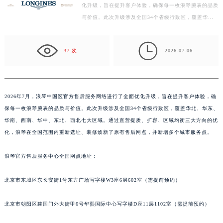
化升级，旨在提升客户体验，确保每一枚浪琴腕表的品质
扬州市邗江区国展路29号星耀天地写字楼1号楼18层1803室（需提前预约）
与价值。此次升级涉及全国34个省级行政区，覆盖华
盐城市盐都区世纪大道5号盐城金融城写字楼1号楼16层1604室（需提前预约）
北、华东、华南、西南、华中、东北、西北七大区域。通
泰州市海陵区永定东路399号置地商务中心东塔写字楼（华润万象城）17层1706室（需提前预约）
过直…

宁波市江北区大闸南路500号来福士广场办公楼20层2009室（需提前预约）
37 次
2026-07-06
杭州市上城区钱江路1366号华润大厦写字楼A座5层503-5室（需提前预约）
金华市金东区东市南街777号金华万达广场写字楼4号楼22层2209室（需提前预约）
绍兴市越城区胜利东路379号世茂天际中心写字楼8层805室（需提前预约）
2026年7月，浪琴中国区官方售后服务网络进行了全面优化升级，旨在提升客户体验，确
嘉兴市南湖区广益路705号嘉兴世界贸易中心写字楼A座13层1304室（需提前预约）
保每一枚浪琴腕表的品质与价值。此次升级涉及全国34个省级行政区，覆盖华北、华东、
南昌市红谷滩新区红谷中大道998号绿地双子塔（中央广场）A1座办公楼14层07室（需提前预约）
华南、西南、华中、东北、西北七大区域。通过直营提质、扩容、区域均衡三大方向的优
济南市历下区经十路11111号华润中心写字楼（万象城）15层1508室（需提前预约）
化，浪琴在全国范围内重新选址、装修焕新了原有售后网点，并新增多个城市服务点。
广州市天河区天河路230号万菱汇国际中心写字楼A塔7层704室（需提前预约）
浪琴官方售后服务中心全国网点地址：
广州市越秀区环市东路371-375号世界贸易中心大厦南塔写字楼15层07室（需提前预约）
深圳市罗湖区深南东路5001号华润大厦写字楼17层1701室（需提前预约）
北京市东城区东长安街1号东方广场写字楼W3座6层602室（需提前预约）
惠州市惠城区江北文昌一路7号华贸大厦写字楼1座30层05室（需提前预约）
厦门市思明区湖滨东路95号华润大厦写字楼B座11层1104室（需提前预约）
北京市朝阳区建国门外大街甲6号华熙国际中心写字楼D座11层1102室（需提前预约）
福州市鼓楼区五四路128-1号恒力城写字楼15层03室（需提前预约）