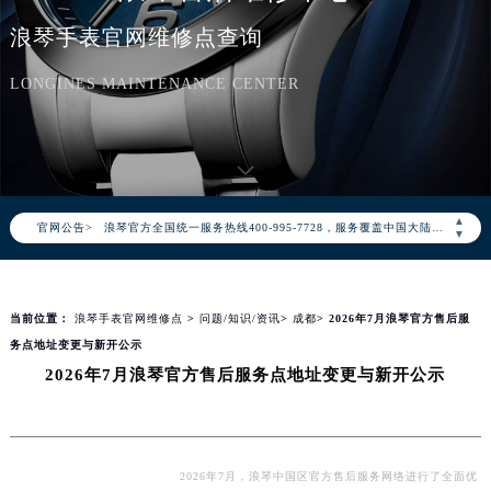
浪琴手表官网维修点查询
LONGINES MAINTENANCE CENTER
2026年8月浪琴中国区售后服务网络优化升级公告
2026年8月浪琴全国官方售后客户服务热线：400-995-7728
浪琴官方全国统一服务热线400-995-7728，服务覆盖中国大陆、香港、澳门、台湾全部区域（非大陆需加拨“+86”）
▲
官网公告>
2026年8月浪琴售后服务中心最新网点地址：
▼
北京市朝阳区建国门外大街甲6号华熙国际中心写字楼D座11层1102室（北京总部）（需提前预约）
北京市东城区东长安街1号东方广场写字楼W3座6层602室（需提前预约）
当前位置：
浪琴手表官网维修点
>
问题/知识/资讯
>
成都
> 2026年7月浪琴官方售后服
天津市和平区赤峰道136号天津国际金融中心写字楼26层2603室（需提前预约）
务点地址变更与新开公示
上海市徐汇区虹桥路3号港汇中心写字楼2座37层3705室（需提前预约）
2026年7月浪琴官方售后服务点地址变更与新开公示
上海市黄浦区南京东路299号宏伊国际广场写字楼8层806室（需提前预约）
南京市秦淮区中山南路1号（新街口）南京中心写字楼22层C1-1室（需提前预约）
常州市新北区龙锦路1590号现代传媒中心写字楼5号楼10层1008室（需提前预约）
徐州市鼓楼区淮海东路29号苏宁广场IFC国际金融中心写字楼35层3508室（需提前预约）
2026年7月，浪琴中国区官方售后服务网络进行了全面优