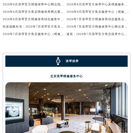
广东省清远市清城区湖西路浪琴售后服务中心（需提前预约）
2026年8月浪琴官方维修保养中心网点地址变更及新开清单文本
2026年8月浪琴官方保养中心及维修服务点变动对照补充确认终稿说明
广东省汕头市龙湖区长平路浪琴售后服务中心（需提前预约）
2026年8月浪琴官方售后维修保养网点重新规划补充通知（迁址新开）文本发布
2026年8月浪琴官方售后服务中心（维修_保养）迁址及新开最终通告
2026年8月浪琴官方维修保养综合服务中心迁址与开业通知
2026年7月浪琴官方维修保养综合服务点最新动态（搬迁+新增）
广东省汕尾市城区香洲街道园林社区翠园街浪琴售后服务中心（需提前预约）
转发提醒补充：2026年7月浪琴官方售后点搬迁及新开业
2026年7月浪琴官方维修保养中心网点变动及新增信息补充确认正式发布
广东省韶关市武江区芙蓉新区与老城中心交汇处浪琴售后服务中心（需提前预约）
2026年7月浪琴官方售后服务中心（维修_保养）迁址及新开最终定稿
速览：2026年7月浪琴官方售后保养中心迁址及维修点新增
广东省深圳市罗湖区深南东路5001号华润大厦17层1701室浪琴售后服务中心（需提前预约）
广东省阳江市江城区东风一路浪琴售后服务中心（需提前预约）
广东省云浮市云城区金山路浪琴售后服务中心（需提前预约）
浪琴保养
广东省湛江市赤坎区观海北路浪琴售后服务中心（需提前预约）
广东省肇庆市端州区信安大道与砚都大道交汇处浪琴售后服务中心（需提前预约）
北京浪琴维修服务中心
广西壮族自治区百色市右江区中山二路浪琴售后服务中心（需提前预约）
广西壮族自治区北海市海城区北京路浪琴售后服务中心（需提前预约）
广西壮族自治区崇左市江州区石景林街道友谊大道与丽川路交汇处浪琴售后服务中心（需提前预约）
广西壮族自治区防城港市港口区金花茶大道浪琴售后服务中心（需提前预约）
广西壮族自治区贵港市港北区港城街道布山大道与仙衣路交叉口浪琴售后服务中心（需提前预约）
广西壮族自治区桂林市秀峰区红岭路浪琴售后服务中心（需提前预约）
广西壮族自治区河池市金城江区金城江街道朝阳路浪琴售后服务中心（需提前预约）