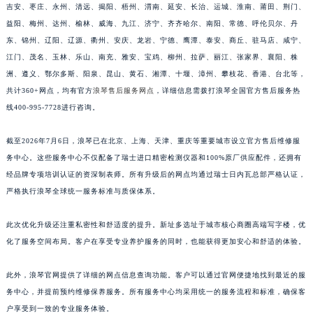
吉安、枣庄、永州、清远、揭阳、梧州、渭南、延安、长治、运城、淮南、莆田、荆门、
江西省九江市浔阳区浔阳路浪琴售后服务中心（需提前预约）
益阳、梅州、达州、榆林、威海、九江、济宁、齐齐哈尔、南阳、常德、呼伦贝尔、丹
江西省南昌市红谷滩新区红谷中大道998号绿地双子塔（中央广场）A1座办公楼14层1407室浪琴售后服务中心（需提前预约）
东、锦州、辽阳、辽源、衢州、安庆、龙岩、宁德、鹰潭、泰安、商丘、驻马店、咸宁、
江西省萍乡市安源区萍安北大道与康庄路交叉口浪琴售后服务中心（需提前预约）
江门、茂名、玉林、乐山、南充、雅安、宝鸡、柳州、拉萨、丽江、张家界、襄阳、株
江西省上饶市信州区滨江西路浪琴售后服务中心（需提前预约）
洲、遵义、鄂尔多斯、阳泉、昆山、黄石、湘潭、十堰、漳州、攀枝花、香港、台北等，
江西省新余市渝水区北湖西路浪琴售后服务中心（需提前预约）
共计360+网点，均有官方
浪琴售后服务网点
，详细信息需拨打浪琴全国官方售后服务热
江西省宜春市袁州区中山中路浪琴售后服务中心（需提前预约）
线400-995-7728进行咨询。
江西省鹰潭市月湖区胜利东路浪琴售后服务中心（需提前预约）
截至2026年7月6日，浪琴已在北京、上海、天津、重庆等重要城市设立官方售后维修服
山东省德州市德城区东风中路浪琴售后服务中心（需提前预约）
务中心。这些服务中心不仅配备了瑞士进口精密检测仪器和100%原厂供应配件，还拥有
山东省东营市东营区济南路浪琴售后服务中心（需提前预约）
经品牌专项培训认证的资深制表师。所有升级后的网点均通过瑞士日内瓦总部严格认证，
山东省济南市历下区经十路11111号华润中心写字楼（万象城）15层1508室浪琴售后服务中心（需提前预约）
严格执行浪琴全球统一服务标准与质保体系。
山东省济宁市任城区太白楼路浪琴售后服务中心（需提前预约）
山东省莱芜市文化南路8号银座商城名表维修一楼名表维修浪琴售后服务中心（需提前预约）
此次优化升级还注重私密性和舒适度的提升。新址多选址于城市核心商圈高端写字楼，优
化了服务空间布局。客户在享受专业养护服务的同时，也能获得更加安心和舒适的体验。
山东省临沂市兰山区解放路浪琴售后服务中心（需提前预约）
山东省日照市东港区烟台路浪琴售后服务中心（需提前预约）
此外，浪琴官网提供了详细的网点信息查询功能。客户可以通过官网便捷地找到最近的服
山东省泰安市泰山区财源街道泰山大街浪琴售后服务中心（需提前预约）
务中心，并提前预约维修保养服务。所有服务中心均采用统一的服务流程和标准，确保客
山东省威海市环翠区新威海路89号振华商厦一楼名表维修浪琴售后服务中心（需提前预约）
户享受到一致的专业服务体验。