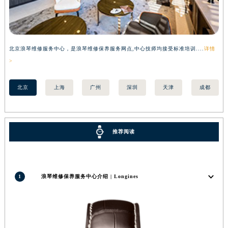
广西壮族自治区贺州市八步区城东街道灵峰南路浪琴售后服务中心（需提前预约）
广西壮族自治区来宾市兴宾区桂中大道浪琴售后服务中心（需提前预约）
广西壮族自治区柳州市城中区中山中路浪琴售后服务中心（需提前预约）
北京浪琴维修服务中心，是浪琴维修保养服务网点,中心技师均接受标准培训....
详情
上
广西壮族自治区钦州市钦南区金海湾东大街浪琴售后服务中心（需提前预约）
>
>
广西壮族自治区梧州市万秀区龙湖镇高旺路浪琴售后服务中心（需提前预约）
广西壮族自治区玉林市玉州区金玉路浪琴售后服务中心（需提前预约）
北京
上海
广州
深圳
天津
成都
海南省儋州市儋州市那大镇兰洋北路浪琴售后服务中心（需提前预约）
海南省东方市八所镇解放西路浪琴售后服务中心（需提前预约）
海南省琼海市嘉积镇东风路浪琴售后服务中心（需提前预约）
推荐阅读
海南省三沙市西沙区西沙群岛永兴岛北京路浪琴售后服务中心（需提前预约）
海南省三亚市吉阳区迎宾路浪琴售后服务中心（需提前预约）
海南省万宁市万城镇解放路浪琴售后服务中心（需提前预约）
1
浪琴维修保养服务中心介绍 | Longines
海南省文昌市文城镇教育东路浪琴售后服务中心（需提前预约）
海南省五指山市通什镇三月三大道浪琴售后服务中心（需提前预约）
香港特别行政区尖沙咀区油尖旺区广东道浪琴售后服务中心（需提前预约）
香港特别行政区金钟区中西区金钟道浪琴售后服务中心（需提前预约）