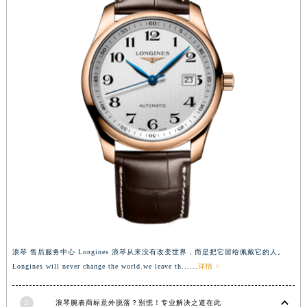
香港特别行政区九龙区油尖旺区弥敦道浪琴售后服务中心（需提前预约）
香港特别行政区铜锣湾区湾仔区轩尼诗道浪琴售后服务中心（需提前预约）
河南省安阳市文峰区解放大道浪琴售后服务中心（需提前预约）
河南省鹤壁市淇滨区九州路浪琴售后服务中心（需提前预约）
河南省济源市沁园街道济水大道浪琴售后服务中心（需提前预约）
河南省焦作市解放区解放路浪琴售后服务中心（需提前预约）
河南省开封市鼓楼区中山路浪琴售后服务中心（需提前预约）
河南省洛阳市西工区中州中路与解放路交叉口浪琴售后服务中心（需提前预约）
河南省漯河市源汇区交通路浪琴售后服务中心（需提前预约）
河南省南阳市宛城区范蠡东路与南都路交叉口浪琴售后服务中心（需提前预约）
河南省平顶山市卫东区建设路浪琴售后服务中心（需提前预约）
河南省濮阳市大华龙区开州路绿城路交叉口浪琴售后服务中心（需提前预约）
河南省三门峡市湖滨区和平路浪琴售后服务中心（需提前预约）
浪琴 售后服务中心 Longines 浪琴从来没有改变世界，而是把它留给佩戴它的人。
河南省商丘市梁园区神火大道浪琴售后服务中心（需提前预约）
Longines will never change the world.we leave th......
详情 >
河南省新乡市红旗区人民路浪琴售后服务中心（需提前预约）
河南省信阳市浉河区东方红大道浪琴售后服务中心（需提前预约）
2
浪琴腕表商标意外脱落？别慌！专业解决之道在此