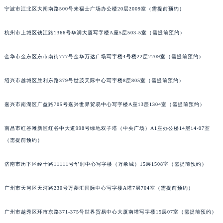
武汉市江汉区解放大道686号世界贸易大厦38层09室（需提前预约）
宁波市江北区大闸南路500号来福士广场办公楼20层2009室（需提前预约）
南宁市青秀区金湖路59号地王大厦12楼1224室（需提前预约）
杭州市上城区钱江路1366号华润大厦写字楼A座5层503-5室（需提前预约）
合肥市蜀山区潜山路111号万象城华润大厦B座12楼03室（需提前预约）
泉州市丰泽区宝洲路729号浦西万达中心写字楼A座7楼709室（需提前预约）
金华市金东区东市南街777号金华万达广场写字楼4号楼22层2209室（需提前预约）
青岛市南区山东路6号华润大厦B座22层04室（需提前预约）
烟台市芝罘区胜利路139号万达金融中心A座907室（需提前预约）
绍兴市越城区胜利东路379号世茂天际中心写字楼8层805室（需提前预约）
长春市朝阳区西安大路727号中银大厦A座(旺进大厦)18层09室（需提前预约）
贵阳市南明区都司高架桥路33号亨特国际金融中心14楼14D（需提前预约）
嘉兴市南湖区广益路705号嘉兴世界贸易中心写字楼A座13层1304室（需提前预约）
昆明市盘龙区北京路928号同德昆明广场写字楼10层06室（需提前预约）
南昌市红谷滩新区红谷中大道998号绿地双子塔（中央广场）A1座办公楼14层14-07室
石家庄市长安区中山东路39号勒泰中心写字楼B座13层07室（需提前预约）
（需提前预约）
西安市碑林区南关正街88号华侨城长安国际中心E座6楼10室（需提前预约）
海口市龙华区金贸东路5号海口华润大厦B座17层1707室（需提前预约）
济南市历下区经十路11111号华润中心写字楼（万象城）15层1508室（需提前预约）
唐山市路南区新华东道100号万达广场写字楼A座10层1002室（需提前预约）
台州市椒江区东海大道1800号腾达中心东1幢20楼2002室（需提前预约）
广州市天河区天河路230号万菱汇国际中心写字楼A塔7层704室（需提前预约）
内蒙古自治区呼和浩特市玉泉区大学西街70号华润万象城写字楼（鄂尔多斯大厦）23层2326室（需提前预约）
广州市越秀区环市东路371-375号世界贸易中心大厦南塔写字楼15层07室（需提前预约）
甘肃省兰州市七里河区西津西路16号兰州中心写字楼21层2102室（需提前预约）