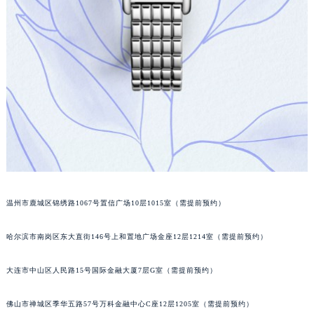
辽宁省营口市站前区市府路与渤海大街交叉口浪琴售后服务中心（需提前预约）
辽宁省沈阳市沈河区中街路137号亨得利名表维修授权店1楼浪琴售后服务中心（需提前预约）
辽宁省沈阳市沈河区中街路83号亨得利名表维修授权店1楼浪琴售后服务中心（需提前预约）
北京市朝阳区建国门外大街甲6号华熙国际中心D座11层1102室浪琴售后服务中心（北京总部）（需提前预约）
北京市东城区东长安街1号王府井东方广场W3座6层602室浪琴售后服务中心（需提前预约）
河北省保定市竞秀区朝阳北大街北国先天下浪琴售后服务中心（需提前预约）
内蒙古自治区阿拉善盟市左旗土尔扈特大街浪琴售后服务中心（需提前预约）
内蒙古自治区巴彦淖尔市临河区新华街浪琴售后服务中心（需提前预约）
内蒙古自治区包头市青山区幸福路甲3号王府井百货名表维修浪琴售后服务中心（需提前预约）
内蒙古自治区赤峰市红山区哈达街浪琴售后服务中心（需提前预约）
温州市鹿城区锦绣路1067号置信广场10层1015室（需提前预约）
内蒙古自治区鄂尔多斯市东胜区伊金霍洛街浪琴售后服务中心（需提前预约）
内蒙古自治区呼伦贝尔市海拉尔区中央街浪琴售后服务中心（需提前预约）
哈尔滨市南岗区东大直街146号上和置地广场金座12层1214室（需提前预约）
内蒙古自治区通辽市科尔沁区明仁大街浪琴售后服务中心（需提前预约）
内蒙古自治区乌海市海勃湾区人民南路浪琴售后服务中心（需提前预约）
大连市中山区人民路15号国际金融大厦7层G室（需提前预约）
内蒙古自治区乌兰察布市集宁区恩和大街浪琴售后服务中心（需提前预约）
内蒙古自治区锡林郭勒盟市锡林浩特市光明街与额尔敦路交叉口浪琴售后服务中心（需提前预约）
佛山市禅城区季华五路57号万科金融中心C座12层1205室（需提前预约）