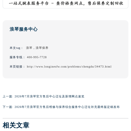
澳门特别行政区花地玛堂区关闸广场浪琴售后服务中心（需提前预约）
澳门特别行政区花王堂区大三巴商圈浪琴售后服务中心（需提前预约）
澳门特别行政区嘉模堂区官也街浪琴售后服务中心（需提前预约）
澳门省路氹城市金光大道浪琴售后服务中心（需提前预约）
浪琴服务中心
澳门特别行政区望德堂区塔石广场浪琴售后服务中心（需提前预约）
福建省福州市鼓楼区五四路128-1号恒力城写字楼15层03室浪琴售后服务中心（需提前预约）
本文tag：
浪琴
，
浪琴保养
福建省厦门市思明区湖滨东路95号万象城华润大厦B座11层1104室浪琴售后服务中心（需提前预约）
服务专线：
400-995-7728
广东省潮州市潮安区新风路与潮汕路交汇处浪琴售后服务中心（需提前预约）
本页链接：
http://www.longinesfw.com/problems/chengdu/34473.html
广东省广州市天河区天河路230号万菱汇国际中心A塔7层704室浪琴售后服务中心（需提前预约）
广东省广州市越秀区环市东路371-375号世界贸易中心大厦南塔15层1507室浪琴售后服务中心（需提前预约）
广东省河源市源城区越王大道浪琴售后服务中心（需提前预约）
广东省惠州市惠城区江北文昌一路7号华贸大厦1座30层3005室浪琴售后服务中心（需提前预约）
上一篇:
2026年7月浪琴官方售后中心迁址及新增网点速览
广东省江门市蓬江区广场西路浪琴售后服务中心（需提前预约）
下一篇:
2026年7月浪琴官方售后维修与保养综合服务中心迁址补充最终版定稿发布
广东省揭阳市榕城进贤门步行街浪琴售后服务中心（需提前预约）
广东省茂名市电白区水东街道迎宾大道浪琴售后服务中心（需提前预约）
相关文章
广东省梅州市梅江区金燕大道浪琴售后服务中心（需提前预约）