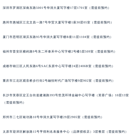
重庆市解放碑渝中区民权路28号英利国际金融中心写字楼20层01室（需提前预约）
深圳市罗湖区深南东路5001号华润大厦写字楼17层1701室（需提前预约）
黑龙江省大庆市萨尔图区会战大街浪琴售后服务中心（需提前预约）
黑龙江省鹤岗市向阳区红军路浪琴售后服务中心（需提前预约）
惠州市惠城区江北文昌一路7号华贸大厦写字楼1座30层05室（需提前预约）
黑龙江省黑河市爱辉区中央街浪琴售后服务中心（需提前预约）
厦门市思明区湖滨东路95号华润大厦写字楼B座11层1104室（需提前预约）
黑龙江省鸡西市鸡冠区红军路浪琴售后服务中心（需提前预约）
黑龙江省佳木斯市向阳区长安路浪琴售后服务中心（需提前预约）
福州市晋安区横屿路9号东二环泰禾中心写字楼2号楼5层509室（需提前预约）
黑龙江省牡丹江市东安区太平路浪琴售后服务中心（需提前预约）
黑龙江省七台河市桃山区大同街浪琴售后服务中心（需提前预约）
成都市锦江区人民东路6号SAC东原中心写字楼24层2406B室（需提前预约）
黑龙江省齐齐哈尔市龙沙区龙华路浪琴售后服务中心（需提前预约）
黑龙江省双鸭山市尖山区新兴大街浪琴售后服务中心（需提前预约）
重庆市江北区观音桥步行街2号融恒时代广场写字楼9层902室（需提前预约）
黑龙江省绥化市北林区新华街与康庄路交叉口浪琴售后服务中心（需提前预约）
长沙市芙蓉区定王台街道建湘路393号世茂环球金融中心写字楼（芙蓉广场）10层13室
黑龙江省伊春市伊美区通河路浪琴售后服务中心（需提前预约）
（需提前预约）
吉林省白城市洮北区明仁南街浪琴售后服务中心（需提前预约）
吉林省白山市浑江区浑江大街浪琴售后服务中心（需提前预约）
郑州市二七区铭功路10号华润大厦写字楼29层2905室（需提前预约）
吉林省吉林市船营区河南街浪琴售后服务中心（需提前预约）
吉林省辽源市龙山区人民大街浪琴售后服务中心（需提前预约）
太原市迎泽区解放路15号亨得利名表服务中心（品牌授权店）3层整层（需提前预约）