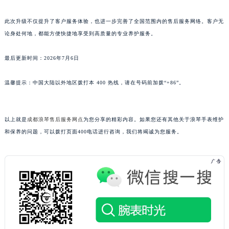
山东省潍坊市奎文区东风东街浪琴售后服务中心（需提前预约）
山东省枣庄市滕州市北辛路与善国路交叉口浪琴售后服务中心（需提前预约）
此次升级不仅提升了客户服务体验，也进一步完善了全国范围内的售后服务网络。客户无
论身处何地，都能方便快捷地享受到高质量的专业养护服务。
山东省淄博市张店区金晶大道浪琴售后服务中心（需提前预约）
上海市黄浦区南京东路299号宏伊国际广场写字楼8层806室浪琴售后服务中心（需提前预约）
最后更新时间：2026年7月6日
上海市徐汇区虹桥路3号港汇中心2座37层3705室浪琴售后服务中心（需提前预约）
浙江省杭州市上城区钱江路1366号华润大厦A座5层503-5室浪琴售后服务中心（需提前预约）
温馨提示：中国大陆以外地区拨打本 400 热线，请在号码前加拨“+86”。
浙江省湖州市吴兴区劳动路浪琴售后服务中心（需提前预约）
浙江省嘉兴市南湖区广益路705号嘉兴世界贸易中心A座13层1304室浪琴售后服务中心（需提前预约）
以上就是
成都浪琴售后服务网点
为您分享的精彩内容。如果您还有其他关于浪琴手表维护
浙江省金华市金东区东市南街777号金华万达广场4号楼22楼2209室浪琴售后服务中心（需提前预约）
和保养的问题，可以拨打页面400电话进行咨询，我们将竭诚为您服务。
浙江省丽水市莲都区解放街浪琴售后服务中心（需提前预约）
浙江省宁波市江北区大闸南路500号来福士广场办公楼20层2009室浪琴售后服务中心（需提前预约）
浙江省衢州市柯城区上街浪琴售后服务中心（需提前预约）
浙江省绍兴市越城区胜利东路379号世茂天际中心写字楼8层805室浪琴售后服务中心（需提前预约）
浙江省舟山市定海区解放东路浪琴售后服务中心（需提前预约）
澳门特别行政区大堂区议事亭前地（新马路）浪琴售后服务中心（需提前预约）
澳门特别行政区风顺堂区南湾大马路浪琴售后服务中心（需提前预约）