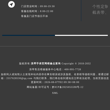

青海省海北藏族自治州海晏县将军路浪琴售后服务中心（需提前预约）
个性定制
门店营业时间：09:00-19:30
青海省海东市乐都区滨河路浪琴售后服务中心（需提前预约）
客服在线时间：8:00-22:00
截表带、
客服及门店节假日不休
青海省海南藏族自治州共和县青海湖大街浪琴售后服务中心（需提前预约）
青海省海西蒙古族藏族自治州德令哈市柴达木路浪琴售后服务中心（需提前预约）
青海省黄南藏族自治州同仁市德合隆路浪琴售后服务中心（需提前预约）
青海省西宁市城西区海湖新区西关大道浪琴售后服务中心（需提前预约）
青海省玉树藏族自治州结古镇胜利路浪琴售后服务中心（需提前预约）
陕西省安康市汉滨区金州路浪琴售后服务中心（需提前预约）
陕西省宝鸡市渭滨区经二路浪琴售后服务中心（需提前预约）
版权所有:
浪琴手表官网维修点查询
Copyright © 2018-2032
陕西省汉中市汉台区北大街浪琴售后服务中心（需提前预约）
浪琴售后维修服务中心电话：
400-995-7728
陕西省商洛市商州区州城街浪琴售后服务中心（需提前预约）
如权利人或知情人士发现本站内容存在事实错误或涉及版权、名誉权等侵权问题，请通过邮
箱：2557628530@qq.com 与我们联系，我们将在收到通知后立即依法处理。当前页面信息
陕西省铜川市王益区红旗街浪琴售后服务中心（需提前预约）
更新时间：2026-08-07T02:09:38+08:00
陕西省渭南市临渭区东风大街浪琴售后服务中心（需提前预约）
网站备案/许可证号：黔ICP备2025055598号-12
陕西省咸阳市秦都区沣西新城统一西路与白马河路交汇处浪琴售后服务中心（需提前预约）
XML
陕西省延安市宝塔区中心街浪琴售后服务中心（需提前预约）
陕西省榆林市榆阳区长兴路浪琴售后服务中心（需提前预约）