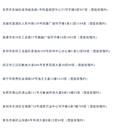
内蒙古自治区兴安盟市乌兰浩特市兴安大街浪琴售后服务中心（需提前预约）
东莞市东城街道鸿福东路1号民盈国贸中心T1写字楼9层907室（需提前预约）
山西省大同市平城区迎宾街浪琴售后服务中心（需提前预约）
山西省晋城市城区黄华街浪琴售后服务中心（需提前预约）
无锡市梁溪区人民中路139号恒隆广场写字楼1座11层1104室（需提前预约）
山西省晋中市榆次区顺城街浪琴售后服务中心（需提前预约）
山西省临汾市尧都区解放路浪琴售后服务中心（需提前预约）
南通市崇川区工农路57号圆融广场写字楼16层1603室（需提前预约）
山西省吕梁市离石区永宁中路与建设街交叉口浪琴售后服务中心（需提前预约）
苏州市苏州工业园区星港街199号苏州中心办公楼C座22层08室（需提前预约）
山西省朔州市朔城区怡西路与鄯阳西街交汇处浪琴售后服务中心（需提前预约）
山西省忻州市忻府区和平东街与七一南路交叉口浪琴售后服务中心（需提前预约）
武汉市江汉区解放大道686号世界贸易大厦38层09室（需提前预约）
山西省阳泉市郊区平阳东街与新城大道交叉口浪琴售后服务中心（需提前预约）
山西省运城市盐湖区河东街浪琴售后服务中心（需提前预约）
南宁市青秀区金湖路59号地王大厦12楼1224室（需提前预约）
山西省长治市潞州区英雄中路浪琴售后服务中心（需提前预约）
山西省太原市迎泽区迎泽街道解放路15号亨得利名表维修授权店3楼浪琴售后服务中心（需提前预约）
合肥市蜀山区潜山路111号万象城华润大厦B座12楼03室（需提前预约）
天津市和平区赤峰道136号天津国际金融中心26层2603室浪琴售后服务中心（需提前预约）
泉州市丰泽区宝洲路729号浦西万达中心写字楼A座7楼709室（需提前预约）
安徽省安庆市迎江区人民路浪琴售后服务中心（需提前预约）
安徽省蚌埠市蚌山区淮河路浪琴售后服务中心（需提前预约）
青岛市南区山东路6号华润大厦B座22层04室（需提前预约）
安徽省亳州市谯城区魏武大道浪琴售后服务中心（需提前预约）