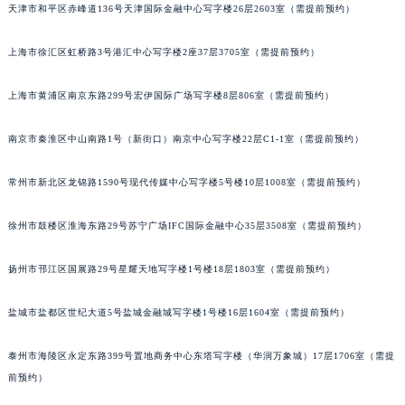
天津市和平区赤峰道136号天津国际金融中心写字楼26层2603室（需提前预约）
成都市锦江区人民东路6号SAC东原中心写字楼24层2406B室（需提前预约）
重庆市江北区观音桥步行街2号融恒时代广场写字楼9层902室（需提前预约）
上海市徐汇区虹桥路3号港汇中心写字楼2座37层3705室（需提前预约）
长沙市芙蓉区定王台街道建湘路393号世茂环球金融中心写字楼（芙蓉广场）10层13室（需提前预约）
郑州市二七区铭功路10号华润大厦写字楼29层2905室（需提前预约）
上海市黄浦区南京东路299号宏伊国际广场写字楼8层806室（需提前预约）
太原市迎泽区解放路15号亨得利名表服务中心（品牌授权店）3层整层（需提前预约）
沈阳市沈河区中街路137号亨得利名表服务中心（品牌授权店）1层整层（需提前预约）
南京市秦淮区中山南路1号（新街口）南京中心写字楼22层C1-1室（需提前预约）
沈阳市沈河区中街路83号亨得利名表服务中心（品牌授权店）1层整层（需提前预约）
常州市新北区龙锦路1590号现代传媒中心写字楼5号楼10层1008室（需提前预约）
乌鲁木齐市天山区红山路26号时代广场（CCMALL）C座17层17-B（需提前预约）
温州市鹿城区锦绣路1067号置信广场10层1015室（需提前预约）
徐州市鼓楼区淮海东路29号苏宁广场IFC国际金融中心35层3508室（需提前预约）
哈尔滨市道里区友谊西路600号富力中心T2座写字楼29层03室（需提前预约）
大连市中山区人民路15号国际金融大厦7层G室（需提前预约）
扬州市邗江区国展路29号星耀天地写字楼1号楼18层1803室（需提前预约）
佛山市禅城区季华五路57号万科金融中心C座12层1205室（需提前预约）
盐城市盐都区世纪大道5号盐城金融城写字楼1号楼16层1604室（需提前预约）
东莞市东城街道鸿福东路1号民盈国贸中心T1写字楼9层907室（需提前预约）
无锡市梁溪区人民中路139号恒隆广场写字楼1座11层1104室（需提前预约）
泰州市海陵区永定东路399号置地商务中心东塔写字楼（华润万象城）17层1706室（需提
南通市崇川区工农路57号圆融广场写字楼16层1603室（需提前预约）
前预约）
苏州市苏州工业园区星港街199号苏州中心办公楼C座22层08室（需提前预约）