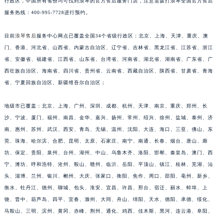
行政区，中国所有省份均可找到浪琴的官方售后服务门店，注意需拨打浪琴全国官方售后
福建省三明市三元区东乾二路浪琴售后服务中心（需提前预约）
服务热线：400-995-7728进行预约。
福建省漳州市龙文区步港路浪琴售后服务中心（需提前预约）
江苏省常州市新北区龙锦路1590号现代传媒中心5号楼10层1008室浪琴售后服务中心（需提前预约）
目前
浪琴售后
服务中心网点已覆盖全国34个省级行政区：北京、上海、天津、重庆、澳
江苏省淮安市清江浦区淮海北路浪琴售后服务中心（需提前预约）
门、香港、河北省、山西省、内蒙古自治区、辽宁省、吉林省、黑龙江省、江苏省、浙江
省、安徽省、福建省、江西省、山东省、台湾省、河南省、湖北省、湖南省、广东省、广
江苏省连云港市海州区通灌北路浪琴售后服务中心（需提前预约）
西壮族自治区、海南省、四川省、贵州省、云南省、西藏自治区、陕西省、甘肃省、青海
江苏省南京市秦淮区中山南路1号南京中心22层22-C1-C3室浪琴售后服务中心（需提前预约）
省、宁夏回族自治区、新疆维吾尔自治区；
江苏省宿迁市宿城区西湖路浪琴售后服务中心（需提前预约）
江苏省泰州市海陵区永定东路399号置地商务中心东塔（华润万象城）17层1706室浪琴售后服务中心（需提前预约）
地级市已覆盖：北京、上海、广州、深圳、成都、杭州、天津、南京、重庆、郑州、长
江苏省徐州市鼓楼区淮海东路29号苏宁广场IFC国际金融中心35层3508室浪琴售后服务中心（需提前预约）
沙、宁波、厦门、福州、南昌、金华、嘉兴、扬州、常州、绍兴、徐州、盐城、泰州、济
江苏省盐城市盐都区世纪大道5号盐城金融城写字楼1号楼16层1604室浪琴售后服务中心（需提前预约）
南、惠州、苏州、武汉、西安、青岛、无锡、温州、沈阳、大连、海口、三亚、佛山、东
莞、珠海、哈尔滨、合肥、昆明、太原、石家庄、南宁、南通、长春、烟台、唐山、廊
江苏省扬州市邗江区国展路29号星耀天地写字楼1号楼18层1803室浪琴售后服务中心（需提前预约）
坊、保定、贵阳、泉州、台州、湖州、中山、乌鲁木齐、洛阳、邯郸、秦皇岛、澳门、西
江苏省镇江市京口区中山东路浪琴售后服务中心（需提前预约）
宁、潍坊、呼和浩特、沧州、鞍山、赣州、临沂、岳阳、平顶山、镇江、桂林、芜湖、汕
江西省抚州市临川区赣东大道浪琴售后服务中心（需提前预约）
头、淄博、兰州、银川、郴州、大庆、张家口、衡阳、焦作、周口、邵阳、亳州、新乡、
江西省赣州市章贡区文清路浪琴售后服务中心（需提前预约）
衡水、牡丹江、德州、聊城、包头、淮安、宜昌、许昌、邢台、宿迁、丽水、蚌埠、上
江西省吉安市吉州区井冈山大道浪琴售后服务中心（需提前预约）
饶、晋中、葫芦岛、四平、宜春、滁州、大同、舟山、绵阳、天水、德阳、承德、绥化、
江西省景德镇市珠山区珠山中路浪琴售后服务中心（需提前预约）
马鞍山、三明、滨州、黄冈、赤峰、荆州、通化、鸡西、佳木斯、黑河、连云港、阜阳、