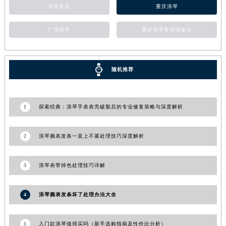
湖南省郴州市北湖区国庆北路浪琴售后服务中心（需提前预约）
浪琴售后
重庆浪琴
湖南省衡阳市雁峰区解放路浪琴售后服务中心（需提前预约）
广州浪琴
重庆浪琴售后维修点
湖南省怀化市鹤城区迎丰中路浪琴售后服务中心（需提前预约）
湖南省娄底市娄星区长青街浪琴售后服务中心（需提前预约）
湖南省邵阳市双清区东风路浪琴售后服务中心（需提前预约）
随机推荐
湖南省湘潭市雨湖区莲城大道浪琴售后服务中心（需提前预约）
湖南省益阳市赫山区桃花仑路浪琴售后服务中心（需提前预约）
湖南省永州市冷水滩区永州大道与中兴路交叉口浪琴售后服务中心（需提前预约）
1
探索经典：浪琴手表表壳破裂后的专业修复策略与深度解析
湖南省岳阳市岳阳楼区东茅岭路浪琴售后服务中心（需提前预约）
湖南省张家界市永定区解放路浪琴售后服务中心（需提前预约）
2
浪琴腕表发条一直上不紧处理技巧深度解析
湖南省长沙市芙蓉区建湘路393号世茂环球金融中心写字楼10层1013室浪琴售后服务中心（需提前预约）
湖南省株洲市芦淞区建设南路浪琴售后服务中心（需提前预约）
3
浪琴表带掉色处理技巧详解
甘肃省白银市白银区北京路浪琴售后服务中心（需提前预约）
甘肃省定西市安定区解放路浪琴售后服务中心（需提前预约）
4
浪琴腕表发条坏了处理办法大全
甘肃省敦煌市沙州镇阳关中路浪琴售后服务中心（需提前预约）
甘肃省合作市人民街浪琴售后服务中心（需提前预约）
5
入门款浪琴值得买吗（新手选购指南及性价比分析）