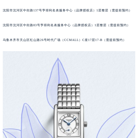
吉林省梅河口市新华街道梅河大街浪琴售后服务中心（需提前预约）
沈阳市沈河区中街路137号亨得利名表服务中心（品牌授权店）1层整层（需提前预约）
吉林省四平市铁东区紫气大路与南九经街交汇处浪琴售后服务中心（需提前预约）
吉林省松原市宁江区五环大街浪琴售后服务中心（需提前预约）
沈阳市沈河区中街路83号亨得利名表服务中心（品牌授权店）1层整层（需提前预约）
吉林省通化市东昌区环通乡江南大街浪琴售后服务中心（需提前预约）
吉林省延边市延吉市解放路浪琴售后服务中心（需提前预约）
乌鲁木齐市天山区红山路26号时代广场（CCMALL）C座17层17-B（需提前预约）
辽宁省鞍山市铁东区站前街浪琴售后服务中心（需提前预约）
辽宁省本溪市平山区胜利路浪琴售后服务中心（需提前预约）
辽宁省朝阳市双塔区新华路浪琴售后服务中心（需提前预约）
辽宁省丹东市振兴区七经街浪琴售后服务中心（需提前预约）
辽宁省抚顺市新抚区东一路浪琴售后服务中心（需提前预约）
辽宁省阜新市海州区解放大街浪琴售后服务中心（需提前预约）
辽宁省葫芦岛市连山区中央路浪琴售后服务中心（需提前预约）
辽宁省锦州市古塔区中央大街浪琴售后服务中心（需提前预约）
辽宁省辽阳市白塔区新运大街浪琴售后服务中心（需提前预约）
辽宁省盘锦市兴隆台区石油大街浪琴售后服务中心（需提前预约）
辽宁省铁岭市银州区南马路浪琴售后服务中心（需提前预约）