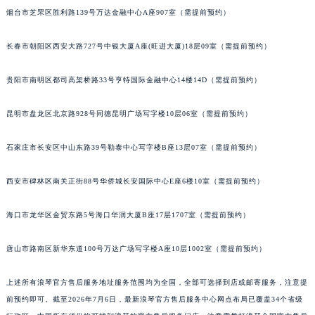
安徽省池州市贵池区长江路浪琴售后服务中心（需提前预约）
烟台市芝罘区胜利路139号万达金融中心A座907室（需提前预约）
安徽省滁州市琅琊区南谯北路浪琴售后服务中心（需提前预约）
长春市朝阳区西安大路727号中银大厦A座(旺进大厦)18层09室（需提前预约）
安徽省阜阳市颍州区颍州北路浪琴售后服务中心（需提前预约）
安徽省淮北市相山区淮海路浪琴售后服务中心（需提前预约）
贵阳市南明区都司高架桥路33号亨特国际金融中心14楼14D（需提前预约）
安徽省淮南市田家庵区国庆中路浪琴售后服务中心（需提前预约）
安徽省黄山市屯溪区黄山西路浪琴售后服务中心（需提前预约）
昆明市盘龙区北京路928号同德昆明广场写字楼10层06室（需提前预约）
安徽省六安市金安区解放中路浪琴售后服务中心（需提前预约）
安徽省马鞍山市雨山区湖南西路浪琴售后服务中心（需提前预约）
石家庄市长安区中山东路39号勒泰中心写字楼B座13层07室（需提前预约）
安徽省宿州市埇桥区人民中路浪琴售后服务中心（需提前预约）
西安市碑林区南关正街88号华侨城长安国际中心E座6楼10室（需提前预约）
安徽省铜陵市铜官区石城大道浪琴售后服务中心（需提前预约）
安徽省芜湖市镜湖区中山路步行街浪琴售后服务中心（需提前预约）
海口市龙华区金贸东路5号海口华润大厦B座17层1707室（需提前预约）
安徽省宣城市宣州区叠嶂西路浪琴售后服务中心（需提前预约）
福建省龙岩市新罗区九一南路浪琴售后服务中心（需提前预约）
唐山市路南区新华东道100号万达广场写字楼A座10层1002室（需提前预约）
福建省南平市建阳区人民西路浪琴售后服务中心（需提前预约）
上述所有浪琴官方售后服务地址服务范围均为全国，全部可选择到店或邮寄服务，注意提
福建省宁德市蕉城区天湖东路浪琴售后服务中心（需提前预约）
前预约即可。截至2026年7月6日，最新浪琴官方售后服务中心网点布局已覆盖34个省级
福建省莆田市城厢区霞林街道荔华东大道浪琴售后服务中心（需提前预约）