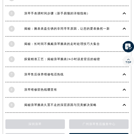
河南省许昌市魏都区建安大道与八龙路交叉口浪琴售后服务中心（需提前预约）
河南省郑州市二七区民主路10号华润大厦29层2905室浪琴售后服务中心（需提前预约）
3
浪琴手表调时间步骤（新手易懂的详细指南）
河南省周口市川汇区七一路浪琴售后服务中心（需提前预约）
河南省驻马店市驿城区乐山大道与置地大道交叉口浪琴售后服务中心（需提前预约）
4
揭秘：腕表表盘生锈的非同寻常原因，让您的爱表焕然一新
湖北省鄂州市鄂城区文星大道浪琴售后服务中心（需提前预约）
5
揭秘：长时间不佩戴浪琴腕表的走时处理技巧大集合

湖北省黄冈市黄州区赤壁大道浪琴售后服务中心（需提前预约）
湖北省黄石市黄石港区武汉路浪琴售后服务中心（需提前预约）
6
探索精准工艺：揭秘浪琴腕表24小时误差背后的秘密

湖北省荆门市东宝中天街步行街浪琴售后服务中心（需提前预约）
湖北省荆州市荆州区荆中路浪琴售后服务中心（需提前预约）
7
浪琴售后保养维修电话热线
湖北省十堰市茅箭区人民北路浪琴售后服务中心（需提前预约）
湖北省随州市曾都区青年路浪琴售后服务中心（需提前预约）
8
浪琴维修部热线哪里有
湖北省咸宁市咸安区长安大道浪琴售后服务中心（需提前预约）
湖北省襄阳市樊城区长虹路与人民路交叉口浪琴售后服务中心（需提前预约）
9
揭秘浪琴腕表久置不走的深层原因与完美解决策略
湖北省孝感市孝南区复兴大道浪琴售后服务中心（需提前预约）
湖北省宜昌市西陵区夷陵大道与港窑路浪琴售后服务中心（需提前预约）
深圳浪琴
广州浪琴售后服务中心
湖南省常德市武陵区人民路浪琴售后服务中心（需提前预约）