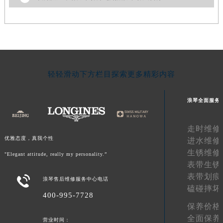
甘肃省嘉峪关市雄关区新华中路浪琴售后服务中心（需提前预约）
甘肃省金昌市金川区北京路浪琴售后服务中心（需提前预约）
甘肃省酒泉市肃州区西大街浪琴售后服务中心（需提前预约）
甘肃省临夏市城南街道团结路浪琴售后服务中心（需提前预约）
甘肃省陇南市武都区人民路浪琴售后服务中心（需提前预约）
轻轻滑动下方栏目探索更多精彩内容
甘肃省平凉市崆峒区西大街浪琴售后服务中心（需提前预约）
甘肃省庆阳市西峰区南大街浪琴售后服务中心（需提前预约）
浪琴全面服务
甘肃省天水市秦州区民主路浪琴售后服务中心（需提前预约）
甘肃省武威市凉州区迎宾路浪琴售后服务中心（需提前预约）
走时维修
甘肃省张掖市甘州区民乐北路浪琴售后服务中心（需提前预约）
优雅态度，真我个性
进水维修
宁夏回族自治区固原市原州区文化街浪琴售后服务中心（需提前预约）
生锈维修
"Elegant attitude, really my personality.”
宁夏回族自治区石嘴山市大武口区贺兰山路浪琴售后服务中心（需提前预约）
表带生锈
宁夏回族自治区吴忠市利通区开元大道浪琴售后服务中心（需提前预约）
表带划痕

浪琴售后维修服务中心电话
宁夏回族自治区银川市兴庆区新华东路97号新百中心C馆一层C1-18号商铺浪琴售后服务中心（需提前预约）
磕碰摔坏
400-995-7728
宁夏回族自治区中卫市沙坡头区鼓楼东街浪琴售后服务中心（需提前预约）
保养价格
青海省果洛藏族自治州玛沁县团结路浪琴售后服务中心（需提前预约）
全面保养
营业时间：