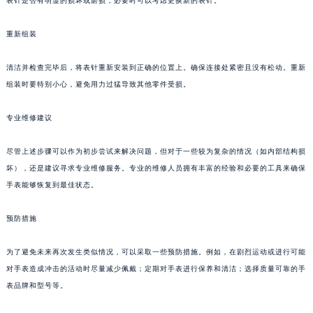
表针是否有明显的损坏或磨损，必要时可以考虑更换新的表针。
合肥市蜀山区潜山路111号万象城华润大厦B座12楼03室（需提前预约）
重新组装
泉州市丰泽区宝洲路729号浦西万达中心写字楼A座7楼709室（需提前预约）
青岛市南区山东路6号华润大厦B座22层04室（需提前预约）
清洁并检查完毕后，将表针重新安装到正确的位置上。确保连接处紧密且没有松动。重新
烟台市芝罘区胜利路139号万达金融中心A座907室（需提前预约）
组装时要特别小心，避免用力过猛导致其他零件受损。
长春市朝阳区西安大路727号中银大厦A座(旺进大厦)18层09室（需提前预约）
贵阳市南明区都司高架桥路33号亨特国际金融中心14楼14D（需提前预约）
专业维修建议
昆明市盘龙区北京路928号同德昆明广场写字楼10层06室（需提前预约）
尽管上述步骤可以作为初步尝试来解决问题，但对于一些较为复杂的情况（如内部结构损
石家庄市长安区中山东路39号勒泰中心写字楼B座13层07室（需提前预约）
坏），还是建议寻求专业维修服务。专业的维修人员拥有丰富的经验和必要的工具来确保
西安市碑林区南关正街88号华侨城长安国际中心E座6楼10室（需提前预约）
手表能够恢复到最佳状态。
海口市龙华区金贸东路5号海口华润大厦B座17层1707室（需提前预约）
唐山市路南区新华东道100号万达广场写字楼A座10层1002室（需提前预约）
预防措施
台州市椒江区东海大道1800号腾达中心东1幢20楼2002室（需提前预约）
内蒙古自治区呼和浩特市玉泉区大学西街70号华润万象城写字楼（鄂尔多斯大厦）23层2326室（需提前预约）
为了避免未来再次发生类似情况，可以采取一些预防措施。例如，在剧烈运动或进行可能
对手表造成冲击的活动时尽量减少佩戴；定期对手表进行保养和清洁；选择质量可靠的手
甘肃省兰州市七里河区西津西路16号兰州中心写字楼21层2102室（需提前预约）
表品牌和型号等。
重庆市解放碑渝中区民权路28号英利国际金融中心写字楼20层01室（需提前预约）
黑龙江省大庆市萨尔图区会战大街浪琴售后服务中心（需提前预约）