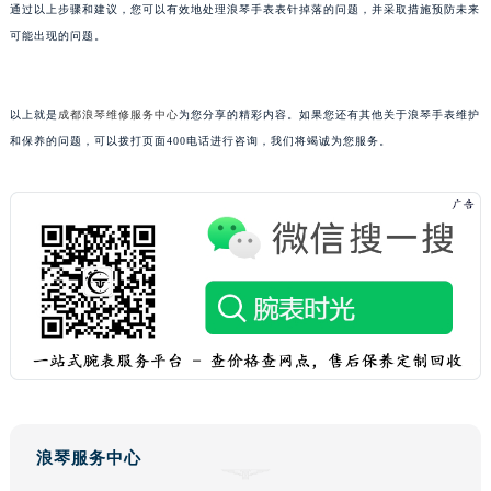
通过以上步骤和建议，您可以有效地处理浪琴手表表针掉落的问题，并采取措施预防未来
黑龙江省鹤岗市向阳区红军路浪琴售后服务中心（需提前预约）
可能出现的问题。
黑龙江省黑河市爱辉区中央街浪琴售后服务中心（需提前预约）
黑龙江省鸡西市鸡冠区红军路浪琴售后服务中心（需提前预约）
以上就是
成都浪琴维修服务中心
为您分享的精彩内容。如果您还有其他关于浪琴手表维护
黑龙江省佳木斯市向阳区长安路浪琴售后服务中心（需提前预约）
和保养的问题，可以拨打页面400电话进行咨询，我们将竭诚为您服务。
黑龙江省牡丹江市东安区太平路浪琴售后服务中心（需提前预约）
黑龙江省七台河市桃山区大同街浪琴售后服务中心（需提前预约）
黑龙江省齐齐哈尔市龙沙区龙华路浪琴售后服务中心（需提前预约）
黑龙江省双鸭山市尖山区新兴大街浪琴售后服务中心（需提前预约）
黑龙江省绥化市北林区新华街与康庄路交叉口浪琴售后服务中心（需提前预约）
黑龙江省伊春市伊美区通河路浪琴售后服务中心（需提前预约）
吉林省白城市洮北区明仁南街浪琴售后服务中心（需提前预约）
吉林省白山市浑江区浑江大街浪琴售后服务中心（需提前预约）
吉林省吉林市船营区河南街浪琴售后服务中心（需提前预约）
吉林省辽源市龙山区人民大街浪琴售后服务中心（需提前预约）
吉林省梅河口市新华街道梅河大街浪琴售后服务中心（需提前预约）
浪琴服务中心
吉林省四平市铁东区紫气大路与南九经街交汇处浪琴售后服务中心（需提前预约）