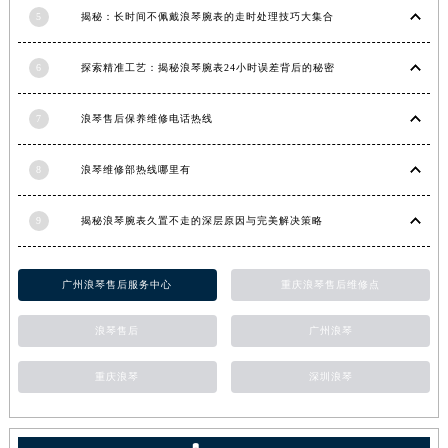
5
揭秘：长时间不佩戴浪琴腕表的走时处理技巧大集合
江苏省常州市新北区龙锦路1590号现代传媒中心5号楼10层1008室浪琴售后服务中心（需提前预约）
江苏省淮安市清江浦区淮海北路浪琴售后服务中心（需提前预约）
6
探索精准工艺：揭秘浪琴腕表24小时误差背后的秘密
江苏省连云港市海州区通灌北路浪琴售后服务中心（需提前预约）
江苏省南京市秦淮区中山南路1号南京中心22层22-C1-C3室浪琴售后服务中心（需提前预约）
7
浪琴售后保养维修电话热线
江苏省宿迁市宿城区西湖路浪琴售后服务中心（需提前预约）
江苏省泰州市海陵区永定东路399号置地商务中心东塔（华润万象城）17层1706室浪琴售后服务中心（需提前预约）
8
浪琴维修部热线哪里有
江苏省徐州市鼓楼区淮海东路29号苏宁广场IFC国际金融中心35层3508室浪琴售后服务中心（需提前预约）
江苏省盐城市盐都区世纪大道5号盐城金融城写字楼1号楼16层1604室浪琴售后服务中心（需提前预约）
9
揭秘浪琴腕表久置不走的深层原因与完美解决策略
江苏省扬州市邗江区国展路29号星耀天地写字楼1号楼18层1803室浪琴售后服务中心（需提前预约）
江苏省镇江市京口区中山东路浪琴售后服务中心（需提前预约）
广州浪琴售后服务中心
重庆浪琴售后维修点
江西省抚州市临川区赣东大道浪琴售后服务中心（需提前预约）
浪琴售后
广州浪琴
江西省赣州市章贡区文清路浪琴售后服务中心（需提前预约）
江西省吉安市吉州区井冈山大道浪琴售后服务中心（需提前预约）
重庆浪琴
深圳浪琴
江西省景德镇市珠山区珠山中路浪琴售后服务中心（需提前预约）
江西省九江市浔阳区浔阳路浪琴售后服务中心（需提前预约）
江西省南昌市红谷滩新区红谷中大道998号绿地双子塔（中央广场）A1座办公楼14层1407室浪琴售后服务中心（需提前预约）