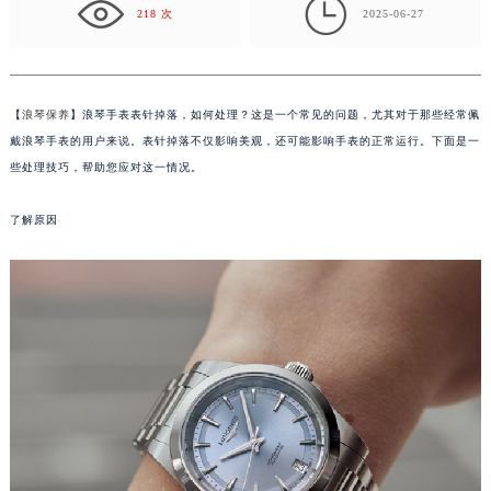

218 次
2025-06-27
泰州市海陵区永定东路399号置地商务中心东塔写字楼（华润万象城）17层1706室（需提前预约）
宁波市江北区大闸南路500号来福士广场办公楼20层2009室（需提前预约）
杭州市上城区钱江路1366号华润大厦写字楼A座5层503-5室（需提前预约）
【
浪琴保养
】浪琴手表表针掉落，如何处理？这是一个常见的问题，尤其对于那些经常佩
金华市金东区东市南街777号金华万达广场写字楼4号楼22层2209室（需提前预约）
戴浪琴手表的用户来说。表针掉落不仅影响美观，还可能影响手表的正常运行。下面是一
绍兴市越城区胜利东路379号世茂天际中心写字楼8层805室（需提前预约）
些处理技巧，帮助您应对这一情况。
嘉兴市南湖区广益路705号嘉兴世界贸易中心写字楼A座13层1304室（需提前预约）
南昌市红谷滩新区红谷中大道998号绿地双子塔（中央广场）A1座办公楼14层07室（需提前预约）
了解原因
济南市历下区经十路11111号华润中心写字楼（万象城）15层1508室（需提前预约）
广州市天河区天河路230号万菱汇国际中心写字楼A塔7层704室（需提前预约）
广州市越秀区环市东路371-375号世界贸易中心大厦南塔写字楼15层07室（需提前预约）
深圳市罗湖区深南东路5001号华润大厦写字楼17层1701室（需提前预约）
惠州市惠城区江北文昌一路7号华贸大厦写字楼1座30层05室（需提前预约）
厦门市思明区湖滨东路95号华润大厦写字楼B座11层1104室（需提前预约）
福州市鼓楼区五四路128-1号恒力城写字楼15层03室（需提前预约）
成都市锦江区人民东路6号SAC东原中心写字楼24层2406B室（需提前预约）
重庆市江北区观音桥步行街2号融恒时代广场写字楼9层902室（需提前预约）