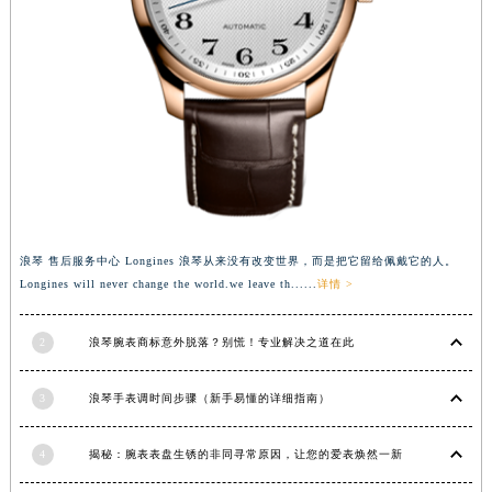
安徽省阜阳市颍州区颍州北路浪琴售后服务中心（需提前预约）
安徽省淮北市相山区淮海路浪琴售后服务中心（需提前预约）
安徽省淮南市田家庵区国庆中路浪琴售后服务中心（需提前预约）
安徽省黄山市屯溪区黄山西路浪琴售后服务中心（需提前预约）
安徽省六安市金安区解放中路浪琴售后服务中心（需提前预约）
安徽省马鞍山市雨山区湖南西路浪琴售后服务中心（需提前预约）
安徽省宿州市埇桥区人民中路浪琴售后服务中心（需提前预约）
安徽省铜陵市铜官区石城大道浪琴售后服务中心（需提前预约）
浪琴 售后服务中心 Longines 浪琴从来没有改变世界，而是把它留给佩戴它的人。
安徽省芜湖市镜湖区中山路步行街浪琴售后服务中心（需提前预约）
Longines will never change the world.we leave th......
详情 >
安徽省宣城市宣州区叠嶂西路浪琴售后服务中心（需提前预约）
福建省龙岩市新罗区九一南路浪琴售后服务中心（需提前预约）
2
浪琴腕表商标意外脱落？别慌！专业解决之道在此
福建省南平市建阳区人民西路浪琴售后服务中心（需提前预约）
福建省宁德市蕉城区天湖东路浪琴售后服务中心（需提前预约）
3
浪琴手表调时间步骤（新手易懂的详细指南）
福建省莆田市城厢区霞林街道荔华东大道浪琴售后服务中心（需提前预约）
4
揭秘：腕表表盘生锈的非同寻常原因，让您的爱表焕然一新
福建省三明市三元区东乾二路浪琴售后服务中心（需提前预约）
福建省漳州市龙文区步港路浪琴售后服务中心（需提前预约）