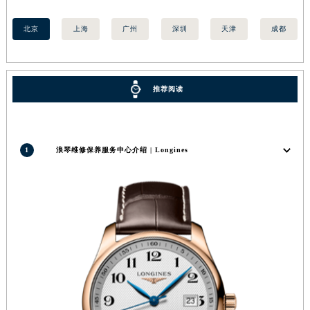
山西省晋城市城区黄华街浪琴售后服务中心（需提前预约）
北京
上海
广州
深圳
天津
成都
山西省晋中市榆次区顺城街浪琴售后服务中心（需提前预约）
山西省临汾市尧都区解放路浪琴售后服务中心（需提前预约）
山西省吕梁市离石区永宁中路与建设街交叉口浪琴售后服务中心（需提前预约）
推荐阅读
山西省朔州市朔城区怡西路与鄯阳西街交汇处浪琴售后服务中心（需提前预约）
山西省忻州市忻府区和平东街与七一南路交叉口浪琴售后服务中心（需提前预约）
山西省阳泉市郊区平阳东街与新城大道交叉口浪琴售后服务中心（需提前预约）
1
浪琴维修保养服务中心介绍 | Longines
山西省运城市盐湖区河东街浪琴售后服务中心（需提前预约）
山西省长治市潞州区英雄中路浪琴售后服务中心（需提前预约）
山西省太原市迎泽区迎泽街道解放路15号亨得利名表维修授权店3楼浪琴售后服务中心（需提前预约）
天津市和平区赤峰道136号天津国际金融中心26层2603室浪琴售后服务中心（需提前预约）
安徽省安庆市迎江区人民路浪琴售后服务中心（需提前预约）
安徽省蚌埠市蚌山区淮河路浪琴售后服务中心（需提前预约）
安徽省亳州市谯城区魏武大道浪琴售后服务中心（需提前预约）
安徽省池州市贵池区长江路浪琴售后服务中心（需提前预约）
安徽省滁州市琅琊区南谯北路浪琴售后服务中心（需提前预约）