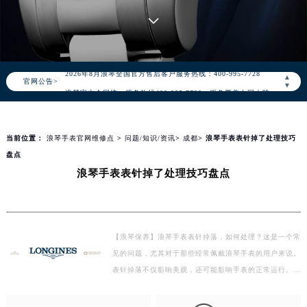
知识/资讯
2026年8月浪琴中国区售后服务网络优化升级公告
2026年8月浪琴全国官方售后客户服务热线：400-995-7728
▲
官网公告>
▼
浪琴官方全国统一服务热线400-995-7728，服务覆盖中国大陆、香港、澳门、台湾全部区域（非大陆需加拨“+86”）
2026年8月浪琴售后服务中心最新网点地址：
北京市朝阳区建国门外大街甲6号华熙国际中心写字楼D座11层1102室（北京总部）（需提前预约）
当前位置：
浪琴手表官网维修点
>
问题/知识/资讯
>
成都
> 浪琴手表表针掉了处理技巧
北京市东城区东长安街1号东方广场写字楼W3座6层602室（需提前预约）
盘点
天津市和平区赤峰道136号天津国际金融中心写字楼26层2603室（需提前预约）
浪琴手表表针掉了处理技巧盘点
上海市徐汇区虹桥路3号港汇中心写字楼2座37层3705室（需提前预约）
上海市黄浦区南京东路299号宏伊国际广场写字楼8层806室（需提前预约）
南京市秦淮区中山南路1号（新街口）南京中心写字楼22层C1-1室（需提前预约）
【浪琴保养】浪琴手表表针掉落，如何处理？这是一个常
常州市新北区龙锦路1590号现代传媒中心写字楼5号楼10层1008室（需提前预约）
见的问题，尤其对于那些经常佩戴浪琴手表的用户来说。
徐州市鼓楼区淮海东路29号苏宁广场IFC国际金融中心写字楼35层3508室（需提前预约）
表针掉落不仅影响美观，还可能影响手表的正常运行。下
扬州市邗江区国展路29号星耀天地写字楼1号楼18层1803室（需提前预约）
面是一些处理技巧，帮助您应对这一情况。 了解原因 …
盐城市盐都区世纪大道5号盐城金融城写字楼1号楼16层1604室（需提前预约）