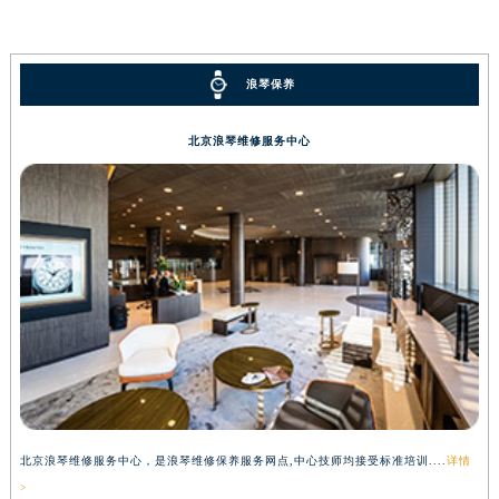
辽宁省沈阳市沈河区中街路83号亨得利名表维修授权店1楼浪琴售后服务中心（需提前预约）
北京市朝阳区建国门外大街甲6号华熙国际中心D座11层1102室浪琴售后服务中心（北京总部）（需提前预约）
浪琴保养
北京市东城区东长安街1号王府井东方广场W3座6层602室浪琴售后服务中心（需提前预约）
河北省保定市竞秀区朝阳北大街北国先天下浪琴售后服务中心（需提前预约）
北京浪琴维修服务中心
内蒙古自治区阿拉善盟市左旗土尔扈特大街浪琴售后服务中心（需提前预约）
内蒙古自治区巴彦淖尔市临河区新华街浪琴售后服务中心（需提前预约）
内蒙古自治区包头市青山区幸福路甲3号王府井百货名表维修浪琴售后服务中心（需提前预约）
内蒙古自治区赤峰市红山区哈达街浪琴售后服务中心（需提前预约）
内蒙古自治区鄂尔多斯市东胜区伊金霍洛街浪琴售后服务中心（需提前预约）
内蒙古自治区呼伦贝尔市海拉尔区中央街浪琴售后服务中心（需提前预约）
内蒙古自治区通辽市科尔沁区明仁大街浪琴售后服务中心（需提前预约）
内蒙古自治区乌海市海勃湾区人民南路浪琴售后服务中心（需提前预约）
内蒙古自治区乌兰察布市集宁区恩和大街浪琴售后服务中心（需提前预约）
内蒙古自治区锡林郭勒盟市锡林浩特市光明街与额尔敦路交叉口浪琴售后服务中心（需提前预约）
北京浪琴维修服务中心，是浪琴维修保养服务网点,中心技师均接受标准培训....
详情
上
内蒙古自治区兴安盟市乌兰浩特市兴安大街浪琴售后服务中心（需提前预约）
>
>
山西省大同市平城区迎宾街浪琴售后服务中心（需提前预约）