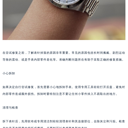
长沙市芙蓉区定王台街道建湘路393号世茂环球金融中心写字楼（芙蓉广场）10层13室（需提前预约）
郑州市二七区铭功路10号华润大厦写字楼29层2905室（需提前预约）
太原市迎泽区解放路15号亨得利名表服务中心（品牌授权店）3层整层（需提前预约）
沈阳市沈河区中街路137号亨得利名表服务中心（品牌授权店）1层整层（需提前预约）
沈阳市沈河区中街路83号亨得利名表服务中心（品牌授权店）1层整层（需提前预约）
乌鲁木齐市天山区红山路26号时代广场（CCMALL）C座17层17-B（需提前预约）
在尝试修复之前，了解表针掉落的原因非常重要。常见的原因包括长时间佩戴、剧烈运动
温州市鹿城区锦绣路1067号置信广场10层1015室（需提前预约）
导致的震动、或是手表内部零件老化等。准确判断问题所在有助于采取正确的修复措施。
哈尔滨市道里区友谊西路600号富力中心T2座写字楼29层03室（需提前预约）
大连市中山区人民路15号国际金融大厦7层G室（需提前预约）
小心拆卸
佛山市禅城区季华五路57号万科金融中心C座12层1205室（需提前预约）
东莞市东城街道鸿福东路1号民盈国贸中心T1写字楼9层907室（需提前预约）
如果决定自行尝试修复，首先需要小心地拆卸手表。使用专用工具轻轻打开后盖，避免对
内部零件造成额外损伤。拆卸时要特别注意不要让任何小零件掉入不易取出的地方。
无锡市梁溪区人民中路139号恒隆广场写字楼1座11层1104室（需提前预约）
南通市崇川区工农路57号圆融广场写字楼16层1603室（需提前预约）
清理与检查
苏州市苏州工业园区星港街199号苏州中心办公楼C座22层08室（需提前预约）
武汉市江汉区解放大道686号世界贸易大厦38层09室（需提前预约）
拆下表针后，先用软布或专用清洁剂轻轻清理表针和其连接部位，去除灰尘和污垢。检查
南宁市青秀区金湖路59号地王大厦12楼1224室（需提前预约）