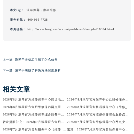
吉林省松原市宁江区五环大街浪琴售后服务中心（需提前预约）
本文tag：
浪琴保养
，
浪琴维修
吉林省通化市东昌区环通乡江南大街浪琴售后服务中心（需提前预约）
服务专线：
400-995-7728
吉林省延边市延吉市解放路浪琴售后服务中心（需提前预约）
本页链接：
http://www.longinesfw.com/problems/chengdu/16504.html
辽宁省鞍山市铁东区站前街浪琴售后服务中心（需提前预约）
辽宁省本溪市平山区胜利路浪琴售后服务中心（需提前预约）
辽宁省朝阳市双塔区新华路浪琴售后服务中心（需提前预约）
辽宁省丹东市振兴区七经街浪琴售后服务中心（需提前预约）
上一篇:
浪琴手表机芯生锈了怎么修复
辽宁省抚顺市新抚区东一路浪琴售后服务中心（需提前预约）
下一篇:
浪琴手表脏了解决方法深度解析
辽宁省阜新市海州区解放大街浪琴售后服务中心（需提前预约）
辽宁省葫芦岛市连山区中央路浪琴售后服务中心（需提前预约）
相关文章
辽宁省锦州市古塔区中央大街浪琴售后服务中心（需提前预约）
辽宁省辽阳市白塔区新运大街浪琴售后服务中心（需提前预约）
2026年8月浪琴官方维修保养中心网点地址变更及新开清单文本
2026年8月浪琴官方保养中心及维修服务点变动对照补充确认终稿说明
2026年8月浪琴官方售后维修保养网点重新规划补充通知（迁址新开）文本发布
2026年8月浪琴官方售后服务中心（维修_保养）迁址及新开最终通告
辽宁省盘锦市兴隆台区石油大街浪琴售后服务中心（需提前预约）
2026年8月浪琴官方维修保养综合服务中心迁址与开业通知
2026年7月浪琴官方维修保养综合服务点最新动态（搬迁+新增）
辽宁省铁岭市银州区南马路浪琴售后服务中心（需提前预约）
转发提醒补充：2026年7月浪琴官方售后点搬迁及新开业
2026年7月浪琴官方维修保养中心网点变动及新增信息补充确认正式发布
辽宁省营口市站前区市府路与渤海大街交叉口浪琴售后服务中心（需提前预约）
2026年7月浪琴官方售后服务中心（维修_保养）迁址及新开最终定稿
速览：2026年7月浪琴官方售后保养中心迁址及维修点新增
辽宁省沈阳市沈河区中街路137号亨得利名表维修授权店1楼浪琴售后服务中心（需提前预约）