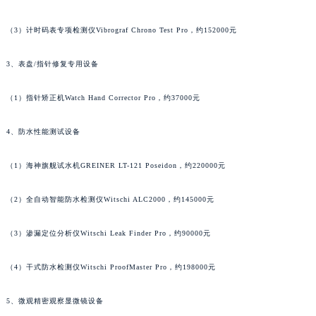
澳门特别行政区花王堂区大三巴商圈浪琴售后服务中心（需提前预约）
澳门特别行政区嘉模堂区官也街浪琴售后服务中心（需提前预约）
（3）计时码表专项检测仪Vibrograf Chrono Test Pro，约152000元
澳门省路氹城市金光大道浪琴售后服务中心（需提前预约）
3、表盘/指针修复专用设备
澳门特别行政区望德堂区塔石广场浪琴售后服务中心（需提前预约）
福建省福州市鼓楼区五四路128-1号恒力城写字楼15层03室浪琴售后服务中心（需提前预约）
（1）指针矫正机Watch Hand Corrector Pro，约37000元
福建省厦门市思明区湖滨东路95号万象城华润大厦B座11层1104室浪琴售后服务中心（需提前预约）
广东省潮州市潮安区新风路与潮汕路交汇处浪琴售后服务中心（需提前预约）
4、防水性能测试设备
广东省广州市天河区天河路230号万菱汇国际中心A塔7层704室浪琴售后服务中心（需提前预约）
（1）海神旗舰试水机GREINER LT-121 Poseidon，约220000元
广东省广州市越秀区环市东路371-375号世界贸易中心大厦南塔15层1507室浪琴售后服务中心（需提前预约）
广东省河源市源城区越王大道浪琴售后服务中心（需提前预约）
（2）全自动智能防水检测仪Witschi ALC2000，约145000元
广东省惠州市惠城区江北文昌一路7号华贸大厦1座30层3005室浪琴售后服务中心（需提前预约）
广东省江门市蓬江区广场西路浪琴售后服务中心（需提前预约）
（3）渗漏定位分析仪Witschi Leak Finder Pro，约90000元
广东省揭阳市榕城进贤门步行街浪琴售后服务中心（需提前预约）
广东省茂名市电白区水东街道迎宾大道浪琴售后服务中心（需提前预约）
（4）干式防水检测仪Witschi ProofMaster Pro，约198000元
广东省梅州市梅江区金燕大道浪琴售后服务中心（需提前预约）
5、微观精密观察显微镜设备
广东省清远市清城区湖西路浪琴售后服务中心（需提前预约）