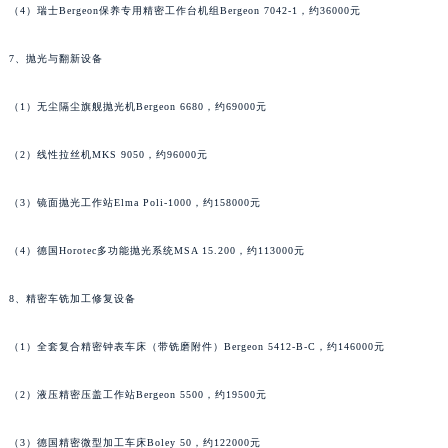
（4）瑞士Bergeon保养专用精密工作台机组Bergeon 7042-1，约36000元
广西壮族自治区来宾市兴宾区桂中大道浪琴售后服务中心（需提前预约）
广西壮族自治区柳州市城中区中山中路浪琴售后服务中心（需提前预约）
7、抛光与翻新设备
广西壮族自治区钦州市钦南区金海湾东大街浪琴售后服务中心（需提前预约）
广西壮族自治区梧州市万秀区龙湖镇高旺路浪琴售后服务中心（需提前预约）
（1）无尘隔尘旗舰抛光机Bergeon 6680，约69000元
广西壮族自治区玉林市玉州区金玉路浪琴售后服务中心（需提前预约）
海南省儋州市儋州市那大镇兰洋北路浪琴售后服务中心（需提前预约）
（2）线性拉丝机MKS 9050，约96000元
海南省东方市八所镇解放西路浪琴售后服务中心（需提前预约）
（3）镜面抛光工作站Elma Poli-1000，约158000元
海南省琼海市嘉积镇东风路浪琴售后服务中心（需提前预约）
海南省三沙市西沙区西沙群岛永兴岛北京路浪琴售后服务中心（需提前预约）
（4）德国Horotec多功能抛光系统MSA 15.200，约113000元
海南省三亚市吉阳区迎宾路浪琴售后服务中心（需提前预约）
海南省万宁市万城镇解放路浪琴售后服务中心（需提前预约）
8、精密车铣加工修复设备
海南省文昌市文城镇教育东路浪琴售后服务中心（需提前预约）
（1）全套复合精密钟表车床（带铣磨附件）Bergeon 5412-B-C，约146000元
海南省五指山市通什镇三月三大道浪琴售后服务中心（需提前预约）
香港特别行政区尖沙咀区油尖旺区广东道浪琴售后服务中心（需提前预约）
预约入口
关闭
（2）液压精密压盖工作站Bergeon 5500，约19500元
香港特别行政区金钟区中西区金钟道浪琴售后服务中心（需提前预约）
香港特别行政区九龙区油尖旺区弥敦道浪琴售后服务中心（需提前预约）
（3）德国精密微型加工车床Boley 50，约122000元