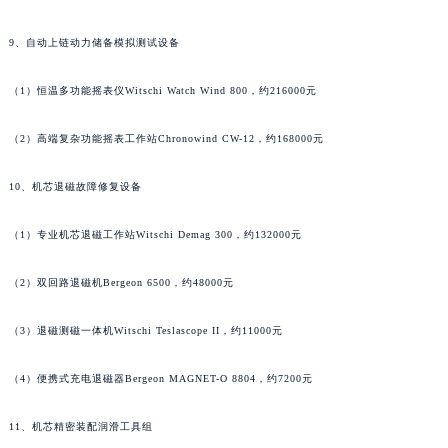
立即预约
香港特别行政区铜锣湾区湾仔区轩尼诗道浪琴售后服务中心（需提前预约）
河南省安阳市文峰区解放大道浪琴售后服务中心（需提前预约）
9、自动上链动力储备模拟测试设备
提前预约免排队，到店即享服务
预约时间有变无需取消，可随时重新预约
河南省鹤壁市淇滨区九州路浪琴售后服务中心（需提前预约）
（1）恒温多功能摇表仪Witschi Watch Wind 800，约216000元
河南省济源市沁园街道济水大道浪琴售后服务中心（需提前预约）
河南省焦作市解放区解放路浪琴售后服务中心（需提前预约）
（2）高端复杂功能摇表工作站Chronowind CW-12，约168000元
河南省开封市鼓楼区中山路浪琴售后服务中心（需提前预约）
河南省洛阳市西工区中州中路与解放路交叉口浪琴售后服务中心（需提前预约）
10、机芯退磁故障修复设备
河南省漯河市源汇区交通路浪琴售后服务中心（需提前预约）
（1）专业机芯退磁工作站Witschi Demag 300，约132000元
河南省南阳市宛城区范蠡东路与南都路交叉口浪琴售后服务中心（需提前预约）
河南省平顶山市卫东区建设路浪琴售后服务中心（需提前预约）
（2）双回路退磁机Bergeon 6500，约48000元
河南省濮阳市大华龙区开州路绿城路交叉口浪琴售后服务中心（需提前预约）
河南省三门峡市湖滨区和平路浪琴售后服务中心（需提前预约）
（3）退磁测磁一体机Witschi Teslascope II，约11000元
河南省商丘市梁园区神火大道浪琴售后服务中心（需提前预约）
河南省新乡市红旗区人民路浪琴售后服务中心（需提前预约）
（4）便携式充电退磁器Bergeon MAGNET-O 8804，约7200元
河南省信阳市浉河区东方红大道浪琴售后服务中心（需提前预约）
11、机芯精密装配润滑工具组
河南省许昌市魏都区建安大道与八龙路交叉口浪琴售后服务中心（需提前预约）