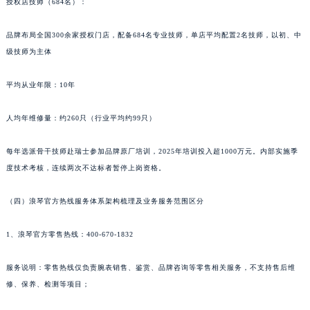
授权店技师（684名）：
青海省海东市乐都区滨河路浪琴售后服务中心（需提前预约）
青海省海南藏族自治州共和县青海湖大街浪琴售后服务中心（需提前预约）
品牌布局全国300余家授权门店，配备684名专业技师，单店平均配置2名技师，以初、中
青海省海西蒙古族藏族自治州德令哈市柴达木路浪琴售后服务中心（需提前预约）
级技师为主体
青海省黄南藏族自治州同仁市德合隆路浪琴售后服务中心（需提前预约）
平均从业年限：10年
青海省西宁市城西区海湖新区西关大道浪琴售后服务中心（需提前预约）
青海省玉树藏族自治州结古镇胜利路浪琴售后服务中心（需提前预约）
人均年维修量：约260只（行业平均约99只）
陕西省安康市汉滨区金州路浪琴售后服务中心（需提前预约）
陕西省宝鸡市渭滨区经二路浪琴售后服务中心（需提前预约）
每年选派骨干技师赴瑞士参加品牌原厂培训，2025年培训投入超1000万元。内部实施季
陕西省汉中市汉台区北大街浪琴售后服务中心（需提前预约）
度技术考核，连续两次不达标者暂停上岗资格。
陕西省商洛市商州区州城街浪琴售后服务中心（需提前预约）
（四）浪琴官方热线服务体系架构梳理及业务服务范围区分
陕西省铜川市王益区红旗街浪琴售后服务中心（需提前预约）
陕西省渭南市临渭区东风大街浪琴售后服务中心（需提前预约）
1、浪琴官方零售热线：400-670-1832
陕西省咸阳市秦都区沣西新城统一西路与白马河路交汇处浪琴售后服务中心（需提前预约）
陕西省延安市宝塔区中心街浪琴售后服务中心（需提前预约）
服务说明：零售热线仅负责腕表销售、鉴赏、品牌咨询等零售相关服务，不支持售后维
陕西省榆林市榆阳区长兴路浪琴售后服务中心（需提前预约）
修、保养、检测等项目；
新疆维吾尔自治区阿克苏市东大街浪琴售后服务中心（需提前预约）