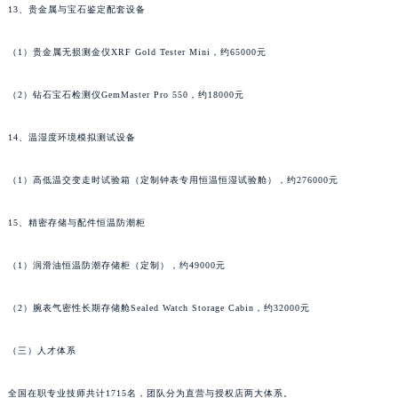
13、贵金属与宝石鉴定配套设备
湖南省衡阳市雁峰区解放路浪琴售后服务中心（需提前预约）
湖南省怀化市鹤城区迎丰中路浪琴售后服务中心（需提前预约）
（1）贵金属无损测金仪XRF Gold Tester Mini，约65000元
湖南省娄底市娄星区长青街浪琴售后服务中心（需提前预约）
湖南省邵阳市双清区东风路浪琴售后服务中心（需提前预约）
（2）钻石宝石检测仪GemMaster Pro 550，约18000元
湖南省湘潭市雨湖区莲城大道浪琴售后服务中心（需提前预约）
湖南省益阳市赫山区桃花仑路浪琴售后服务中心（需提前预约）
14、温湿度环境模拟测试设备
湖南省永州市冷水滩区永州大道与中兴路交叉口浪琴售后服务中心（需提前预约）
（1）高低温交变走时试验箱（定制钟表专用恒温恒湿试验舱），约276000元
湖南省岳阳市岳阳楼区东茅岭路浪琴售后服务中心（需提前预约）
湖南省张家界市永定区解放路浪琴售后服务中心（需提前预约）
15、精密存储与配件恒温防潮柜
湖南省长沙市芙蓉区建湘路393号世茂环球金融中心写字楼10层1013室浪琴售后服务中心（需提前预约）
湖南省株洲市芦淞区建设南路浪琴售后服务中心（需提前预约）
（1）润滑油恒温防潮存储柜（定制），约49000元
甘肃省白银市白银区北京路浪琴售后服务中心（需提前预约）
（2）腕表气密性长期存储舱Sealed Watch Storage Cabin，约32000元
甘肃省定西市安定区解放路浪琴售后服务中心（需提前预约）
甘肃省敦煌市沙州镇阳关中路浪琴售后服务中心（需提前预约）
（三）人才体系
甘肃省合作市人民街浪琴售后服务中心（需提前预约）
甘肃省嘉峪关市雄关区新华中路浪琴售后服务中心（需提前预约）
全国在职专业技师共计1715名，团队分为直营与授权店两大体系。