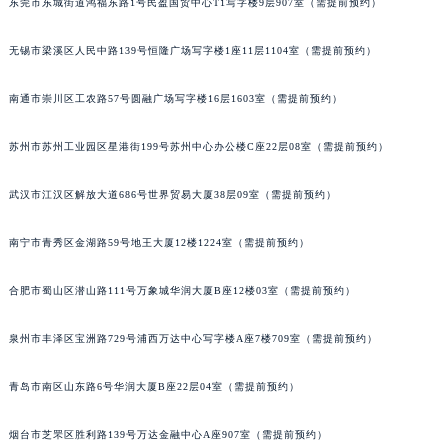
东莞市东城街道鸿福东路1号民盈国贸中心T1写字楼9层907室（需提前预约）
山西省大同市平城区迎宾街浪琴售后服务中心（需提前预约）
山西省晋城市城区黄华街浪琴售后服务中心（需提前预约）
无锡市梁溪区人民中路139号恒隆广场写字楼1座11层1104室（需提前预约）
山西省晋中市榆次区顺城街浪琴售后服务中心（需提前预约）
山西省临汾市尧都区解放路浪琴售后服务中心（需提前预约）
南通市崇川区工农路57号圆融广场写字楼16层1603室（需提前预约）
山西省吕梁市离石区永宁中路与建设街交叉口浪琴售后服务中心（需提前预约）
苏州市苏州工业园区星港街199号苏州中心办公楼C座22层08室（需提前预约）
山西省朔州市朔城区怡西路与鄯阳西街交汇处浪琴售后服务中心（需提前预约）
山西省忻州市忻府区和平东街与七一南路交叉口浪琴售后服务中心（需提前预约）
武汉市江汉区解放大道686号世界贸易大厦38层09室（需提前预约）
山西省阳泉市郊区平阳东街与新城大道交叉口浪琴售后服务中心（需提前预约）
山西省运城市盐湖区河东街浪琴售后服务中心（需提前预约）
南宁市青秀区金湖路59号地王大厦12楼1224室（需提前预约）
山西省长治市潞州区英雄中路浪琴售后服务中心（需提前预约）
合肥市蜀山区潜山路111号万象城华润大厦B座12楼03室（需提前预约）
山西省太原市迎泽区迎泽街道解放路15号亨得利名表维修授权店3楼浪琴售后服务中心（需提前预约）
天津市和平区赤峰道136号天津国际金融中心26层2603室浪琴售后服务中心（需提前预约）
泉州市丰泽区宝洲路729号浦西万达中心写字楼A座7楼709室（需提前预约）
安徽省安庆市迎江区人民路浪琴售后服务中心（需提前预约）
安徽省蚌埠市蚌山区淮河路浪琴售后服务中心（需提前预约）
青岛市南区山东路6号华润大厦B座22层04室（需提前预约）
安徽省亳州市谯城区魏武大道浪琴售后服务中心（需提前预约）
安徽省池州市贵池区长江路浪琴售后服务中心（需提前预约）
烟台市芝罘区胜利路139号万达金融中心A座907室（需提前预约）