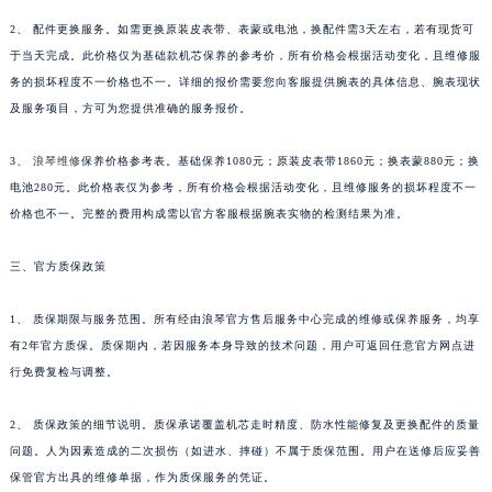
贵州省毕节市七星关区松山路浪琴售后服务中心（需提前预约）
2、 配件更换服务。如需更换原装皮表带、表蒙或电池，换配件需3天左右，若有现货可
贵州省六盘水市钟山区钟山大道浪琴售后服务中心（需提前预约）
于当天完成。此价格仅为基础款机芯保养的参考价，所有价格会根据活动变化，且维修服
贵州省黔东南苗族侗族自治州凯里市北京西路浪琴售后服务中心（需提前预约）
务的损坏程度不一价格也不一。详细的报价需要您向客服提供腕表的具体信息、腕表现状
贵州省黔西南布依族苗族自治州兴义市大道与桔香路交汇处浪琴售后服务中心（需提前预约）
及服务项目，方可为您提供准确的服务报价。
贵州省铜仁市碧江区民主路浪琴售后服务中心（需提前预约）
3、
浪琴维修
保养价格参考表。基础保养1080元；原装皮表带1860元；换表蒙880元；换
贵州省遵义市红花岗区共青大道与嵩山路交叉口浪琴售后服务中心（需提前预约）
电池280元。此价格表仅为参考，所有价格会根据活动变化，且维修服务的损坏程度不一
四川省阿坝州市马尔康市团结街浪琴售后服务中心（需提前预约）
价格也不一。完整的费用构成需以官方客服根据腕表实物的检测结果为准。
四川省巴中市巴州区江北大道浪琴售后服务中心（需提前预约）
四川省成都市锦江区人民东路6号SAC东原中心24层2406B室浪琴售后服务中心（需提前预约）
三、官方质保政策
四川省达州市通川区中心广场、老车坝浪琴售后服务中心（需提前预约）
1、 质保期限与服务范围。所有经由浪琴官方售后服务中心完成的维修或保养服务，均享
四川省德阳市旌阳区长江西路、南街浪琴售后服务中心（需提前预约）
有2年官方质保。质保期内，若因服务本身导致的技术问题，用户可返回任意官方网点进
四川省甘孜州市康定市情歌广场、箭炉街浪琴售后服务中心（需提前预约）
行免费复检与调整。
四川省广安市广安区建安南路浪琴售后服务中心（需提前预约）
四川省广元市利州区老城南北街、东大街浪琴售后服务中心（需提前预约）
2、 质保政策的细节说明。质保承诺覆盖机芯走时精度、防水性能修复及更换配件的质量
四川省乐山市市中区嘉定中路浪琴售后服务中心（需提前预约）
问题。人为因素造成的二次损伤（如进水、摔碰）不属于质保范围。用户在送修后应妥善
四川省凉山州市西昌市大巷口下街浪琴售后服务中心（需提前预约）
保管官方出具的维修单据，作为质保服务的凭证。