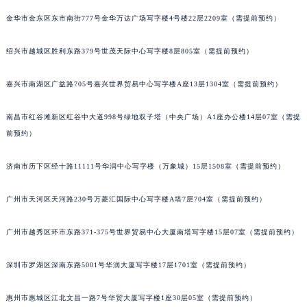
黑龙江省大庆市萨尔图区会战大街浪琴售后服务中心（需提前预约）
金华市金东区东市南街777号金华万达广场写字楼4号楼22层2209室（需提前预约）
黑龙江省鹤岗市向阳区红军路浪琴售后服务中心（需提前预约）
黑龙江省黑河市爱辉区中央街浪琴售后服务中心（需提前预约）
绍兴市越城区胜利东路379号世茂天际中心写字楼8层805室（需提前预约）
黑龙江省鸡西市鸡冠区红军路浪琴售后服务中心（需提前预约）
嘉兴市南湖区广益路705号嘉兴世界贸易中心写字楼A座13层1304室（需提前预约）
黑龙江省佳木斯市向阳区长安路浪琴售后服务中心（需提前预约）
黑龙江省牡丹江市东安区太平路浪琴售后服务中心（需提前预约）
南昌市红谷滩新区红谷中大道998号绿地双子塔（中央广场）A1座办公楼14层07室（需提
黑龙江省七台河市桃山区大同街浪琴售后服务中心（需提前预约）
前预约）
黑龙江省齐齐哈尔市龙沙区龙华路浪琴售后服务中心（需提前预约）
黑龙江省双鸭山市尖山区新兴大街浪琴售后服务中心（需提前预约）
济南市历下区经十路11111号华润中心写字楼（万象城）15层1508室（需提前预约）
黑龙江省绥化市北林区新华街与康庄路交叉口浪琴售后服务中心（需提前预约）
广州市天河区天河路230号万菱汇国际中心写字楼A塔7层704室（需提前预约）
黑龙江省伊春市伊美区通河路浪琴售后服务中心（需提前预约）
吉林省白城市洮北区明仁南街浪琴售后服务中心（需提前预约）
广州市越秀区环市东路371-375号世界贸易中心大厦南塔写字楼15层07室（需提前预约）
吉林省白山市浑江区浑江大街浪琴售后服务中心（需提前预约）
吉林省吉林市船营区河南街浪琴售后服务中心（需提前预约）
深圳市罗湖区深南东路5001号华润大厦写字楼17层1701室（需提前预约）
吉林省辽源市龙山区人民大街浪琴售后服务中心（需提前预约）
吉林省梅河口市新华街道梅河大街浪琴售后服务中心（需提前预约）
惠州市惠城区江北文昌一路7号华贸大厦写字楼1座30层05室（需提前预约）