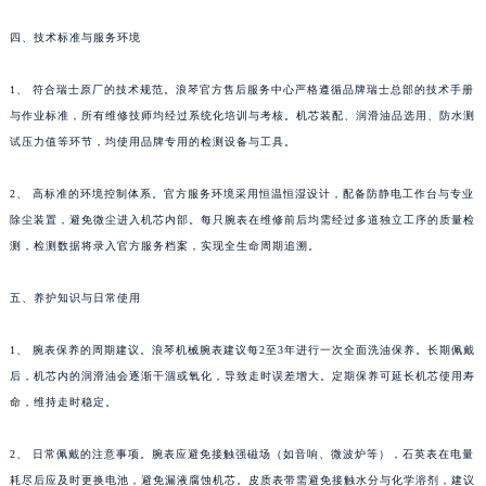
四川省泸州市江阳区治平路浪琴售后服务中心（需提前预约）
四、技术标准与服务环境
四川省眉山市东坡区三苏路浪琴售后服务中心（需提前预约）
四川省绵阳市涪城区翠花街浪琴售后服务中心（需提前预约）
1、 符合瑞士原厂的技术规范。浪琴官方售后服务中心严格遵循品牌瑞士总部的技术手册
四川省南充市高坪区江东大道浪琴售后服务中心（需提前预约）
与作业标准，所有维修技师均经过系统化培训与考核。机芯装配、润滑油品选用、防水测
四川省内江市东兴区汉安大道浪琴售后服务中心（需提前预约）
试压力值等环节，均使用品牌专用的检测设备与工具。
四川省攀枝花市东区三线大道北段浪琴售后服务中心（需提前预约）
2、 高标准的环境控制体系。官方服务环境采用恒温恒湿设计，配备防静电工作台与专业
四川省遂宁市船山区香林南路浪琴售后服务中心（需提前预约）
除尘装置，避免微尘进入机芯内部。每只腕表在维修前后均需经过多道独立工序的质量检
四川省雅安市雨城区熊猫大道浪琴售后服务中心（需提前预约）
测，检测数据将录入官方服务档案，实现全生命周期追溯。
四川省宜宾市翠屏区长翠路浪琴售后服务中心（需提前预约）
四川省资阳市雁江区滨江大道一段与和平南路浪琴售后服务中心（需提前预约）
五、养护知识与日常使用
四川省自贡市自流井区华商北路浪琴售后服务中心（需提前预约）
西藏自治区阿里地区噶尔县北京西路浪琴售后服务中心（需提前预约）
1、 腕表保养的周期建议。浪琴机械腕表建议每2至3年进行一次全面洗油保养。长期佩戴
后，机芯内的润滑油会逐渐干涸或氧化，导致走时误差增大。定期保养可延长机芯使用寿
西藏自治区昌都市卡若区昌都西路浪琴售后服务中心（需提前预约）
命，维持走时稳定。
西藏自治区拉萨市城关区北京中路浪琴售后服务中心（需提前预约）
西藏自治区林芝市巴宜区广东路浪琴售后服务中心（需提前预约）
2、 日常佩戴的注意事项。腕表应避免接触强磁场（如音响、微波炉等），石英表在电量
西藏自治区那曲市色尼区浙江西路浪琴售后服务中心（需提前预约）
耗尽后应及时更换电池，避免漏液腐蚀机芯。皮质表带需避免接触水分与化学溶剂，建议