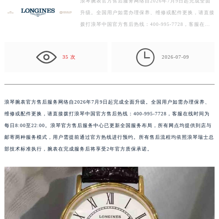
浪琴腕表官方售后服务网络自2026年7月9日起完成全面
盐城市盐都区世纪大道5号盐城金融城写字楼1号楼16层1604室（需提前预约）
升级。全国用户如需办理保养、维修或配件更换，请直接
泰州市海陵区永定东路399号置地商务中心东塔写字楼（华润万象城）17层1706室（需提前预约）
拨打浪琴中国官方售后热线：400-995-7728，客服在线
宁波市江北区大闸南路500号来福士广场办公楼20层2009室（需提前预约）
时间为每日8:00至22:00。浪琴官方售后服务中心已更新
杭州市上城区钱江路1366号华润大厦写字楼A座5层503-5室（需提前预约）
全国…

35 次
2026-07-09
金华市金东区东市南街777号金华万达广场写字楼4号楼22层2209室（需提前预约）
绍兴市越城区胜利东路379号世茂天际中心写字楼8层805室（需提前预约）
嘉兴市南湖区广益路705号嘉兴世界贸易中心写字楼A座13层1304室（需提前预约）
南昌市红谷滩新区红谷中大道998号绿地双子塔（中央广场）A1座办公楼14层07室（需提前预约）
浪琴腕表官方售后服务网络自2026年7月9日起完成全面升级。全国用户如需办理保养、
维修或配件更换，请直接拨打浪琴中国官方售后热线：400-995-7728，客服在线时间为
济南市历下区经十路11111号华润中心写字楼（万象城）15层1508室（需提前预约）
每日8:00至22:00。浪琴官方售后服务中心已更新全国服务布局，所有网点均提供到店与
广州市天河区天河路230号万菱汇国际中心写字楼A塔7层704室（需提前预约）
邮寄两种服务模式，用户需提前通过官方热线进行预约。所有售后流程均依照浪琴瑞士总
广州市越秀区环市东路371-375号世界贸易中心大厦南塔写字楼15层07室（需提前预约）
部技术标准执行，腕表在完成服务后将享受2年官方质保承诺。
深圳市罗湖区深南东路5001号华润大厦写字楼17层1701室（需提前预约）
惠州市惠城区江北文昌一路7号华贸大厦写字楼1座30层05室（需提前预约）
厦门市思明区湖滨东路95号华润大厦写字楼B座11层1104室（需提前预约）
福州市鼓楼区五四路128-1号恒力城写字楼15层03室（需提前预约）
成都市锦江区人民东路6号SAC东原中心写字楼24层2406B室（需提前预约）