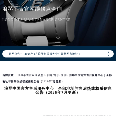
浪琴手表官网维修点查询
LONGINES MAINTENANCE CENTER
2026年8月浪琴中国区售后服务网络优化升级公告
2026年8月浪琴全国官方售后客户服务热线：400-995-7728
浪琴官方全国统一服务热线400-995-7728，服务覆盖中国大陆、香港、澳门、台湾全部区域（非大陆需加拨“+86”）
2026年8月浪琴售后服务中心最新网点地址：
▲
官网公告>
北京市朝阳区建国门外大街甲6号华熙国际中心写字楼D座11层1102室（北京总部）（需提前预约）
▼
北京市东城区东长安街1号东方广场写字楼W3座6层602室（需提前预约）
天津市和平区赤峰道136号天津国际金融中心写字楼26层2603室（需提前预约）
当前位置：
浪琴手表官网维修点
>
问题/知识/资讯
> 浪琴中国官方售后服务中心｜全部
上海市徐汇区虹桥路3号港汇中心写字楼2座37层3705室（需提前预约）
地址与售后热线权威信息公告（2026年7月更新）
上海市黄浦区南京东路299号宏伊国际广场写字楼8层806室（需提前预约）
浪琴中国官方售后服务中心｜全部地址与售后热线权威信息
南京市秦淮区中山南路1号（新街口）南京中心写字楼22层C1-1室（需提前预约）
公告（2026年7月更新）
常州市新北区龙锦路1590号现代传媒中心写字楼5号楼10层1008室（需提前预约）
徐州市鼓楼区淮海东路29号苏宁广场IFC国际金融中心写字楼35层3508室（需提前预约）
扬州市邗江区国展路29号星耀天地写字楼1号楼18层1803室（需提前预约）