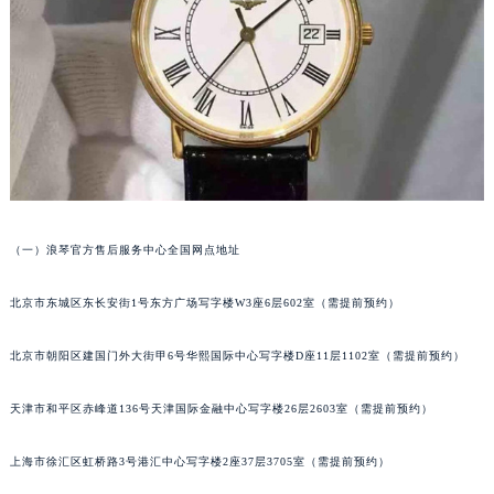
重庆市江北区观音桥步行街2号融恒时代广场写字楼9层902室（需提前预约）
长沙市芙蓉区定王台街道建湘路393号世茂环球金融中心写字楼（芙蓉广场）10层13室（需提前预约）
郑州市二七区铭功路10号华润大厦写字楼29层2905室（需提前预约）
太原市迎泽区解放路15号亨得利名表服务中心（品牌授权店）3层整层（需提前预约）
沈阳市沈河区中街路137号亨得利名表服务中心（品牌授权店）1层整层（需提前预约）
沈阳市沈河区中街路83号亨得利名表服务中心（品牌授权店）1层整层（需提前预约）
乌鲁木齐市天山区红山路26号时代广场（CCMALL）C座17层17-B（需提前预约）
温州市鹿城区锦绣路1067号置信广场10层1015室（需提前预约）
（一）浪琴官方售后服务中心全国网点地址
哈尔滨市道里区友谊西路600号富力中心T2座写字楼29层03室（需提前预约）
大连市中山区人民路15号国际金融大厦7层G室（需提前预约）
北京市东城区东长安街1号东方广场写字楼W3座6层602室（需提前预约）
佛山市禅城区季华五路57号万科金融中心C座12层1205室（需提前预约）
东莞市东城街道鸿福东路1号民盈国贸中心T1写字楼9层907室（需提前预约）
北京市朝阳区建国门外大街甲6号华熙国际中心写字楼D座11层1102室（需提前预约）
无锡市梁溪区人民中路139号恒隆广场写字楼1座11层1104室（需提前预约）
天津市和平区赤峰道136号天津国际金融中心写字楼26层2603室（需提前预约）
南通市崇川区工农路57号圆融广场写字楼16层1603室（需提前预约）
苏州市苏州工业园区星港街199号苏州中心办公楼C座22层08室（需提前预约）
上海市徐汇区虹桥路3号港汇中心写字楼2座37层3705室（需提前预约）
武汉市江汉区解放大道686号世界贸易大厦38层09室（需提前预约）