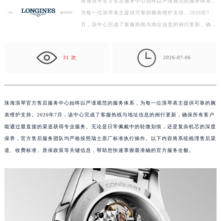
珠海浪琴官方售后服务中心始终以严谨规范的服务体系，
盐城市盐都区世纪大道5号盐城金融城写字楼1号楼16层1604室（需提前预约）
为每一位浪琴表主提供可靠的腕表维护支持。2026年7
泰州市海陵区永定东路399号置地商务中心东塔写字楼（华润万象城）17层1706室（需提前预约）
月，该中心完成了客服热线与地址信息的例行更新，确保
宁波市江北区大闸南路500号来福士广场办公楼20层2009室（需提前预约）
所有客户能通过最直接的渠道获得专业服务。无论是日常
杭州市上城区钱江路1366号华润大厦写字楼A座5层503-5室（需提前预约）
佩…

31 次
2026-07-06
金华市金东区东市南街777号金华万达广场写字楼4号楼22层2209室（需提前预约）
绍兴市越城区胜利东路379号世茂天际中心写字楼8层805室（需提前预约）
嘉兴市南湖区广益路705号嘉兴世界贸易中心写字楼A座13层1304室（需提前预约）
南昌市红谷滩新区红谷中大道998号绿地双子塔（中央广场）A1座办公楼14层07室（需提前预约）
珠海浪琴官方售后服务中心始终以严谨规范的服务体系，为每一位浪琴表主提供可靠的腕
表维护支持。2026年7月，该中心完成了客服热线与地址信息的例行更新，确保所有客户
济南市历下区经十路11111号华润中心写字楼（万象城）15层1508室（需提前预约）
能通过最直接的渠道获得专业服务。无论是日常佩戴中的轻微划痕，还是复杂机芯的深度
广州市天河区天河路230号万菱汇国际中心写字楼A塔7层704室（需提前预约）
保养，官方售后服务团队均严格按照瑞士原厂标准执行操作。以下内容将系统梳理售后渠
广州市越秀区环市东路371-375号世界贸易中心大厦南塔写字楼15层07室（需提前预约）
道、收费标准、质保政策等关键信息，帮助您快速掌握最准确的官方服务全貌。
深圳市罗湖区深南东路5001号华润大厦写字楼17层1701室（需提前预约）
惠州市惠城区江北文昌一路7号华贸大厦写字楼1座30层05室（需提前预约）
厦门市思明区湖滨东路95号华润大厦写字楼B座11层1104室（需提前预约）
福州市鼓楼区五四路128-1号恒力城写字楼15层03室（需提前预约）
成都市锦江区人民东路6号SAC东原中心写字楼24层2406B室（需提前预约）