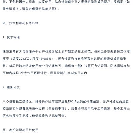
作。不包括因外力撞击、过度使用、私自拆卸或非官方渠道维修造成的损坏。质保期内如
广东省汕头市龙湖区长平路浪琴售后服务中心（需提前预约）
需申请服务，请务必保留维修单据原件。
广东省汕尾市城区香洲街道园林社区翠园街浪琴售后服务中心（需提前预约）
广东省韶关市武江区芙蓉新区与老城中心交汇处浪琴售后服务中心（需提前预约）
四、技术标准与服务环境
广东省深圳市罗湖区深南东路5001号华润大厦17层1701室浪琴售后服务中心（需提前预约）
广东省阳江市江城区东风一路浪琴售后服务中心（需提前预约）
1. 技术标准
广东省云浮市云城区金山路浪琴售后服务中心（需提前预约）
珠海浪琴官方售后服务中心严格遵循瑞士原厂制定的技术规范。每间工作室配备恒温恒湿
广东省湛江市赤坎区观海北路浪琴售后服务中心（需提前预约）
环境（温度22±2℃，湿度45%±5%），所有技师均持有浪琴官方认证的精密机械维修资
广东省肇庆市端州区信安大道与砚都大道交汇处浪琴售后服务中心（需提前预约）
格。机芯拆卸与组装使用专业扭矩螺丝刀，确保每个部件按原厂力矩紧固。防水测试在加
广西壮族自治区百色市右江区中山二路浪琴售后服务中心（需提前预约）
压舱内模拟3个大气压环境进行，误差控制在±0.5秒/日以内。
广西壮族自治区北海市海城区北京路浪琴售后服务中心（需提前预约）
广西壮族自治区崇左市江州区石景林街道友谊大道与丽川路交汇处浪琴售后服务中心（需提前预约）
2. 服务环境
广西壮族自治区防城港市港口区金花茶大道浪琴售后服务中心（需提前预约）
中心设有独立接待区、维修操作区与洁净度达ISO 7级的配件储藏室。客户可通过高清监
广西壮族自治区贵港市港北区港城街道布山大道与仙衣路交叉口浪琴售后服务中心（需提前预约）
控系统实时观看腕表操作过程（需提前申请）。服务全程采用电子工单追溯，每个工序由
广西壮族自治区桂林市秀峰区红岭路浪琴售后服务中心（需提前预约）
两名技师交叉复核，确保操作数据完整可查。
广西壮族自治区河池市金城江区金城江街道朝阳路浪琴售后服务中心（需提前预约）
广西壮族自治区贺州市八步区城东街道灵峰南路浪琴售后服务中心（需提前预约）
五、养护知识与日常使用