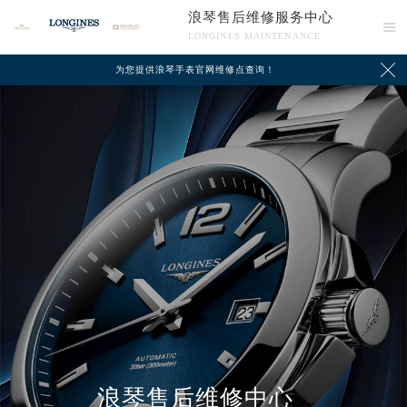
浪琴售后维修服务中心

LONGINES MAINTENANCE

为您提供浪琴手表官网维修点查询！
中心介绍
联系我们
浪琴售后维修中心