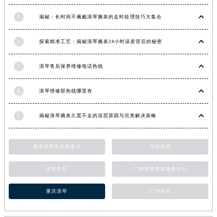
贵州省毕节市七星关区松山路浪琴售后服务中心（需提前预约）
5
揭秘：长时间不佩戴浪琴腕表的走时处理技巧大集合
贵州省六盘水市钟山区钟山大道浪琴售后服务中心（需提前预约）
贵州省黔东南苗族侗族自治州凯里市北京西路浪琴售后服务中心（需提前预约）
6
探索精准工艺：揭秘浪琴腕表24小时误差背后的秘密
贵州省黔西南布依族苗族自治州兴义市大道与桔香路交汇处浪琴售后服务中心（需提前预约）
贵州省铜仁市碧江区民主路浪琴售后服务中心（需提前预约）
7
浪琴售后保养维修电话热线
贵州省遵义市红花岗区共青大道与嵩山路交叉口浪琴售后服务中心（需提前预约）
四川省阿坝州市马尔康市团结街浪琴售后服务中心（需提前预约）
8
浪琴维修部热线哪里有
四川省巴中市巴州区江北大道浪琴售后服务中心（需提前预约）
四川省成都市锦江区人民东路6号SAC东原中心24层2406B室浪琴售后服务中心（需提前预约）
9
揭秘浪琴腕表久置不走的深层原因与完美解决策略
四川省达州市通川区中心广场、老车坝浪琴售后服务中心（需提前预约）
四川省德阳市旌阳区长江西路、南街浪琴售后服务中心（需提前预约）
重庆浪琴售后维修点
深圳浪琴
四川省甘孜州市康定市情歌广场、箭炉街浪琴售后服务中心（需提前预约）
四川省广安市广安区建安南路浪琴售后服务中心（需提前预约）
浪琴售后
广州浪琴售后服务中心
四川省广元市利州区老城南北街、东大街浪琴售后服务中心（需提前预约）
重庆浪琴
广州浪琴
四川省乐山市市中区嘉定中路浪琴售后服务中心（需提前预约）
四川省凉山州市西昌市大巷口下街浪琴售后服务中心（需提前预约）