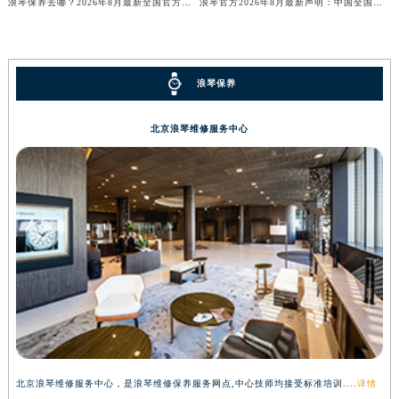
浪琴保养去哪？2026年8月最新全国官方售后网点地址电话热线公告
浪琴官方2026年8月最新声明：中国全国统一网点地址及客服热线
青海省海东市乐都区滨河路浪琴售后服务中心（需提前预约）
青海省海南藏族自治州共和县青海湖大街浪琴售后服务中心（需提前预约）
青海省海西蒙古族藏族自治州德令哈市柴达木路浪琴售后服务中心（需提前预约）
浪琴保养
青海省黄南藏族自治州同仁市德合隆路浪琴售后服务中心（需提前预约）
青海省西宁市城西区海湖新区西关大道浪琴售后服务中心（需提前预约）
北京浪琴维修服务中心
青海省玉树藏族自治州结古镇胜利路浪琴售后服务中心（需提前预约）
陕西省安康市汉滨区金州路浪琴售后服务中心（需提前预约）
陕西省宝鸡市渭滨区经二路浪琴售后服务中心（需提前预约）
陕西省汉中市汉台区北大街浪琴售后服务中心（需提前预约）
陕西省商洛市商州区州城街浪琴售后服务中心（需提前预约）
陕西省铜川市王益区红旗街浪琴售后服务中心（需提前预约）
陕西省渭南市临渭区东风大街浪琴售后服务中心（需提前预约）
陕西省咸阳市秦都区沣西新城统一西路与白马河路交汇处浪琴售后服务中心（需提前预约）
陕西省延安市宝塔区中心街浪琴售后服务中心（需提前预约）
陕西省榆林市榆阳区长兴路浪琴售后服务中心（需提前预约）
北京浪琴维修服务中心，是浪琴维修保养服务网点,中心技师均接受标准培训....
详情
上
新疆维吾尔自治区阿克苏市东大街浪琴售后服务中心（需提前预约）