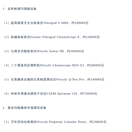
黑龙江省大庆市萨尔图区会战大街浪琴售后服务中心（需提前预约）
1、走时检测与调校设备
黑龙江省鹤岗市向阳区红军路浪琴售后服务中心（需提前预约）
黑龙江省黑河市爱辉区中央街浪琴售后服务中心（需提前预约）
（1）超高精度天文台校表仪Vibrograf S-3000，约180000元
黑龙江省鸡西市鸡冠区红军路浪琴售后服务中心（需提前预约）
黑龙江省佳木斯市向阳区长安路浪琴售后服务中心（需提前预约）
（2）机械表校表仪Greiner Vibrograf ChronoScope X，约128000元
黑龙江省牡丹江市东安区太平路浪琴售后服务中心（需提前预约）
（3）九维全功能校表仪Witschi Senior 9D，约260000元
黑龙江省七台河市桃山区大同街浪琴售后服务中心（需提前预约）
黑龙江省齐齐哈尔市龙沙区龙华路浪琴售后服务中心（需提前预约）
（4）二十通道同步测时机Witschi Chronoscope M20 G3，约380000元
黑龙江省双鸭山市尖山区新兴大街浪琴售后服务中心（需提前预约）
黑龙江省绥化市北林区新华街与康庄路交叉口浪琴售后服务中心（需提前预约）
（5）石英腕表全频段石英精度测试仪Witschi Q-Test Pro，约140000元
黑龙江省伊春市伊美区通河路浪琴售后服务中心（需提前预约）
（6）钟表专用激光摆轮干涉仪CSEM Optimum 150，约750000元
吉林省白城市洮北区明仁南街浪琴售后服务中心（需提前预约）
吉林省白山市浑江区浑江大街浪琴售后服务中心（需提前预约）
2、复杂功能腕表专项调试设备
吉林省吉林市船营区河南街浪琴售后服务中心（需提前预约）
吉林省辽源市龙山区人民大街浪琴售后服务中心（需提前预约）
（1）万年历综合检测仪Witschi Perpetual Calendar Tester，约238000元
吉林省梅河口市新华街道梅河大街浪琴售后服务中心（需提前预约）