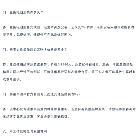
河南省安阳市文峰区解放大道浪琴售后服务中心（需提前预约）
河南省鹤壁市淇滨区九州路浪琴售后服务中心（需提前预约）
问：更换电池后质保多久？
河南省济源市沁园街道济水大道浪琴售后服务中心（需提前预约）
答：更换电池服务完成后，电池本身及安装工艺享受2年质保。若因安装问题导致腕表功
河南省焦作市解放区解放路浪琴售后服务中心（需提前预约）
能异常，免费处理。外观件不在此质保范围内。
河南省开封市鼓楼区中山路浪琴售后服务中心（需提前预约）
河南省洛阳市西工区中州中路与解放路交叉口浪琴售后服务中心（需提前预约）
问：表带更换必须用原装吗？价格是多少？
河南省漯河市源汇区交通路浪琴售后服务中心（需提前预约）
河南省南阳市宛城区范蠡东路与南都路交叉口浪琴售后服务中心（需提前预约）
答：建议使用品牌原装皮表带，价格为1860元。原装配件在材质、颜色、厚度及连接处
精度方面均经过严格测试，可确保佩戴舒适与表壳密合度。第三方表带可能导致生耳断裂
河南省平顶山市卫东区建设路浪琴售后服务中心（需提前预约）
或表耳损伤。
河南省濮阳市大华龙区开州路绿城路交叉口浪琴售后服务中心（需提前预约）
河南省三门峡市湖滨区和平路浪琴售后服务中心（需提前预约）
问：秦皇岛浪琴官方售后可以处理其他品牌腕表吗？
河南省商丘市梁园区神火大道浪琴售后服务中心（需提前预约）
河南省新乡市红旗区人民路浪琴售后服务中心（需提前预约）
答：该中心仅专注浪琴品牌的维修保养服务。若您持有其他品牌腕表，请致电客服咨询对
河南省信阳市浉河区东方红大道浪琴售后服务中心（需提前预约）
应品牌专属售后渠道，客服会提供准确指引。
河南省许昌市魏都区建安大道与八龙路交叉口浪琴售后服务中心（需提前预约）
八、本文信息时效与权威背书
河南省郑州市二七区民主路10号华润大厦29层2905室浪琴售后服务中心（需提前预约）