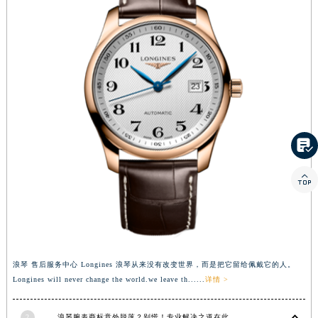
新疆维吾尔自治区阿拉山口市友好路浪琴售后服务中心（需提前预约）
新疆维吾尔自治区阿勒泰市解放路浪琴售后服务中心（需提前预约）
新疆维吾尔自治区阿图什市光明路浪琴售后服务中心（需提前预约）
新疆维吾尔自治区白杨市军垦路浪琴售后服务中心（需提前预约）
新疆维吾尔自治区北屯市团结路浪琴售后服务中心（需提前预约）
新疆维吾尔自治区博乐市博乐市北京路浪琴售后服务中心（需提前预约）
新疆维吾尔自治区昌吉市延安北路浪琴售后服务中心（需提前预约）

新疆维吾尔自治区阜康市博峰路浪琴售后服务中心（需提前预约）
新疆维吾尔自治区哈密市伊州区建国北路浪琴售后服务中心（需提前预约）

新疆维吾尔自治区和田市和田市北京西路浪琴售后服务中心（需提前预约）
新疆维吾尔自治区胡杨河市胡杨河市胡杨路浪琴售后服务中心（需提前预约）
新疆维吾尔自治区霍尔果斯市亚欧北路浪琴售后服务中心（需提前预约）
新疆维吾尔自治区喀什市解放北路浪琴售后服务中心（需提前预约）
浪琴 售后服务中心 Longines 浪琴从来没有改变世界，而是把它留给佩戴它的人。
新疆维吾尔自治区可克达拉市幸福路浪琴售后服务中心（需提前预约）
Longines will never change the world.we leave th......
详情 >
新疆维吾尔自治区克拉玛依市克拉玛依区友谊路浪琴售后服务中心（需提前预约）
新疆维吾尔自治区库车市库车市文化东路浪琴售后服务中心（需提前预约）
2
浪琴腕表商标意外脱落？别慌！专业解决之道在此