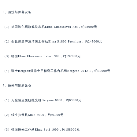
辽宁省沈阳市沈河区中街路83号亨得利名表维修授权店1楼浪琴售后服务中心（需提前预约）
北京市朝阳区建国门外大街甲6号华熙国际中心D座11层1102室浪琴售后服务中心（北京总部）（需提前预约）
6、清洗与保养设备
北京市东城区东长安街1号王府井东方广场W3座6层602室浪琴售后服务中心（需提前预约）
（1）德国埃尔玛旗舰洗表机Elma Elmasolvex RM，约78000元
河北省保定市竞秀区朝阳北大街北国先天下浪琴售后服务中心（需提前预约）
内蒙古自治区阿拉善盟市左旗土尔扈特大街浪琴售后服务中心（需提前预约）
（2）全数控超声波清洗工作站Elma S1800 Premium，约245000元
内蒙古自治区巴彦淖尔市临河区新华街浪琴售后服务中心（需提前预约）
内蒙古自治区包头市青山区幸福路甲3号王府井百货名表维修浪琴售后服务中心（需提前预约）
（3）德国Elma Elmasonic Select 900，约192000元
内蒙古自治区赤峰市红山区哈达街浪琴售后服务中心（需提前预约）
（4）瑞士Bergeon保养专用精密工作台机组Bergeon 7042-1，约36000元
内蒙古自治区鄂尔多斯市东胜区伊金霍洛街浪琴售后服务中心（需提前预约）
内蒙古自治区呼伦贝尔市海拉尔区中央街浪琴售后服务中心（需提前预约）
7、抛光与翻新设备
内蒙古自治区通辽市科尔沁区明仁大街浪琴售后服务中心（需提前预约）
内蒙古自治区乌海市海勃湾区人民南路浪琴售后服务中心（需提前预约）
（1）无尘隔尘旗舰抛光机Bergeon 6680，约69000元
内蒙古自治区乌兰察布市集宁区恩和大街浪琴售后服务中心（需提前预约）
内蒙古自治区锡林郭勒盟市锡林浩特市光明街与额尔敦路交叉口浪琴售后服务中心（需提前预约）
（2）线性拉丝机MKS 9050，约96000元
内蒙古自治区兴安盟市乌兰浩特市兴安大街浪琴售后服务中心（需提前预约）
（3）镜面抛光工作站Elma Poli-1000，约158000元
山西省大同市平城区迎宾街浪琴售后服务中心（需提前预约）