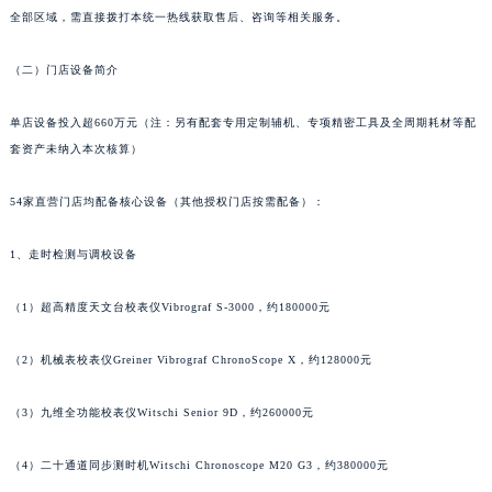
合肥市蜀山区潜山路111号万象城华润大厦B座12楼03室（需提前预约）
全部区域，需直接拨打本统一热线获取售后、咨询等相关服务。
泉州市丰泽区宝洲路729号浦西万达中心写字楼A座7楼709室（需提前预约）
（二）门店设备简介
青岛市南区山东路6号华润大厦B座22层04室（需提前预约）
烟台市芝罘区胜利路139号万达金融中心A座907室（需提前预约）
单店设备投入超660万元（注：另有配套专用定制辅机、专项精密工具及全周期耗材等配
长春市朝阳区西安大路727号中银大厦A座(旺进大厦)18层09室（需提前预约）
套资产未纳入本次核算）
贵阳市南明区都司高架桥路33号亨特国际金融中心14楼14D（需提前预约）
昆明市盘龙区北京路928号同德昆明广场写字楼10层06室（需提前预约）
54家直营门店均配备核心设备（其他授权门店按需配备）：
石家庄市长安区中山东路39号勒泰中心写字楼B座13层07室（需提前预约）
1、走时检测与调校设备
西安市碑林区南关正街88号华侨城长安国际中心E座6楼10室（需提前预约）
海口市龙华区金贸东路5号海口华润大厦B座17层1707室（需提前预约）
（1）超高精度天文台校表仪Vibrograf S-3000，约180000元
唐山市路南区新华东道100号万达广场写字楼A座10层1002室（需提前预约）
台州市椒江区东海大道1800号腾达中心东1幢20楼2002室（需提前预约）
（2）机械表校表仪Greiner Vibrograf ChronoScope X，约128000元
内蒙古自治区呼和浩特市玉泉区大学西街70号华润万象城写字楼（鄂尔多斯大厦）23层2326室（需提前预约）
甘肃省兰州市七里河区西津西路16号兰州中心写字楼21层2102室（需提前预约）
（3）九维全功能校表仪Witschi Senior 9D，约260000元
重庆市解放碑渝中区民权路28号英利国际金融中心写字楼20层01室（需提前预约）
（4）二十通道同步测时机Witschi Chronoscope M20 G3，约380000元
黑龙江省大庆市萨尔图区会战大街浪琴售后服务中心（需提前预约）