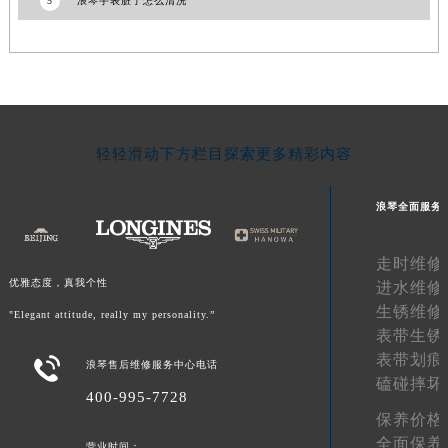
5
浪琴手表脏了怎么清洗
四川省眉山市东坡区三苏路浪琴售后服务中心（需提前预约）
四川省绵阳市涪城区翠花街浪琴售后服务中心（需提前预约）
四川省南充市高坪区江东大道浪琴售后服务中心（需提前预约）
四川省内江市东兴区汉安大道浪琴售后服务中心（需提前预约）
四川省攀枝花市东区三线大道北段浪琴售后服务中心（需提前预约）
四川省遂宁市船山区香林南路浪琴售后服务中心（需提前预约）
轻轻滑动下方栏目探索更多精彩内容
四川省雅安市雨城区熊猫大道浪琴售后服务中心（需提前预约）
浪琴全面服务
四川省宜宾市翠屏区长翠路浪琴售后服务中心（需提前预约）
四川省资阳市雁江区滨江大道一段与和平南路浪琴售后服务中心（需提前预约）
走时维修
四川省自贡市自流井区华商北路浪琴售后服务中心（需提前预约）
优雅态度，真我个性
进水维修
西藏自治区阿里地区噶尔县北京西路浪琴售后服务中心（需提前预约）
生锈维修
"Elegant attitude, really my personality.”
西藏自治区昌都市卡若区昌都西路浪琴售后服务中心（需提前预约）
表带生锈
西藏自治区拉萨市城关区北京中路浪琴售后服务中心（需提前预约）
表带划痕

浪琴售后维修服务中心电话
西藏自治区林芝市巴宜区广东路浪琴售后服务中心（需提前预约）
磕碰摔坏
400-995-7728
西藏自治区那曲市色尼区浙江西路浪琴售后服务中心（需提前预约）
保养价格
西藏自治区日喀则市桑珠孜区上海中路浪琴售后服务中心（需提前预约）
全面保养
营业时间：