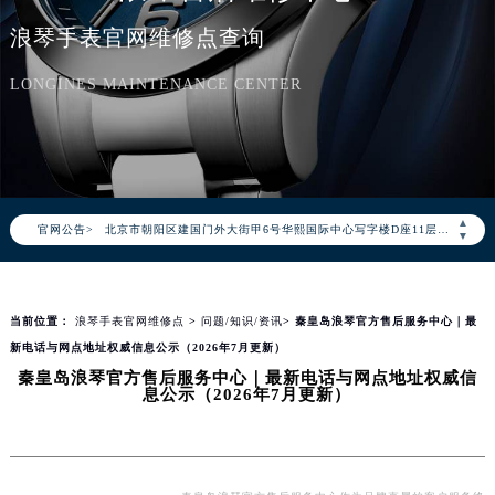
浪琴手表官网维修点查询
2026年8月浪琴中国区售后服务网络优化升级公告
LONGINES MAINTENANCE CENTER
2026年8月浪琴全国官方售后客户服务热线：400-995-7728
浪琴官方全国统一服务热线400-995-7728，服务覆盖中国大陆、香港、澳门、台湾全部区域（非大陆需加拨“+86”）
2026年8月浪琴售后服务中心最新网点地址：
北京市朝阳区建国门外大街甲6号华熙国际中心写字楼D座11层1102室（北京总部）（需提前预约）
▲
官网公告>
北京市东城区东长安街1号东方广场写字楼W3座6层602室（需提前预约）
▼
天津市和平区赤峰道136号天津国际金融中心写字楼26层2603室（需提前预约）
上海市徐汇区虹桥路3号港汇中心写字楼2座37层3705室（需提前预约）
当前位置：
浪琴手表官网维修点
>
问题/知识/资讯
> 秦皇岛浪琴官方售后服务中心｜最
上海市黄浦区南京东路299号宏伊国际广场写字楼8层806室（需提前预约）
新电话与网点地址权威信息公示（2026年7月更新）
南京市秦淮区中山南路1号（新街口）南京中心写字楼22层C1-1室（需提前预约）
秦皇岛浪琴官方售后服务中心｜最新电话与网点地址权威信
常州市新北区龙锦路1590号现代传媒中心写字楼5号楼10层1008室（需提前预约）
息公示（2026年7月更新）
徐州市鼓楼区淮海东路29号苏宁广场IFC国际金融中心写字楼35层3508室（需提前预约）
扬州市邗江区国展路29号星耀天地写字楼1号楼18层1803室（需提前预约）
盐城市盐都区世纪大道5号盐城金融城写字楼1号楼16层1604室（需提前预约）