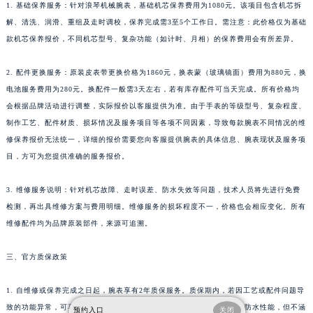
1. 基础保养服务：针对浪琴机械腕表，基础机芯保养费用为1080元。该项目包含机芯拆
山东省淄博市张店区金晶大道浪琴售后服务中心（需提前预约）
解、清洗、润滑、重组及走时调校，保养完成需3至5个工作日。需注意：此价格仅为基础
上海市黄浦区南京东路299号宏伊国际广场写字楼8层806室浪琴售后服务中心（需提前预约）
款机芯保养报价，不同机芯型号、复杂功能（如计时、月相）的保养费用会有所差异。
上海市徐汇区虹桥路3号港汇中心2座37层3705室浪琴售后服务中心（需提前预约）
浙江省杭州市上城区钱江路1366号华润大厦A座5层503-5室浪琴售后服务中心（需提前预约）
2. 配件更换服务：原装皮表带更换价格为1860元，换表蒙（玻璃镜面）费用为880元，换
浙江省湖州市吴兴区劳动路浪琴售后服务中心（需提前预约）
电池服务费用为280元。换配件一般需3天左右，若有库存配件可当天完成。所有价格均
浙江省嘉兴市南湖区广益路705号嘉兴世界贸易中心A座13层1304室浪琴售后服务中心（需提前预约）
会根据品牌活动进行调整，实际报价以客服提供为准。由于手表的等级型号、复杂程度、
制作工艺、配件材质、损坏情况及服务项目等各项不同因素，导致每款腕表不同情况的维
浙江省金华市金东区东市南街777号金华万达广场4号楼22楼2209室浪琴售后服务中心（需提前预约）
修保养报价无法统一，详细的报价需要您向客服提供腕表的具体信息、腕表现状及服务项
浙江省丽水市莲都区解放街浪琴售后服务中心（需提前预约）
目，方可为您提供准确的服务报价。
浙江省宁波市江北区大闸南路500号来福士广场办公楼20层2009室浪琴售后服务中心（需提前预约）
浙江省衢州市柯城区上街浪琴售后服务中心（需提前预约）
3. 维修服务说明：针对机芯故障、走时误差、防水失效等问题，技术人员将先进行免费
浙江省绍兴市越城区胜利东路379号世茂天际中心写字楼8层805室浪琴售后服务中心（需提前预约）
检测，再出具维修方案与费用明细。维修服务的损坏程度不一，价格也会相应变化。所有
浙江省舟山市定海区解放东路浪琴售后服务中心（需提前预约）
维修配件均为品牌原装部件，来源可追溯。
澳门特别行政区大堂区议事亭前地（新马路）浪琴售后服务中心（需提前预约）
三、官方质保政策
澳门特别行政区风顺堂区南湾大马路浪琴售后服务中心（需提前预约）
澳门特别行政区花地玛堂区关闸广场浪琴售后服务中心（需提前预约）
1. 自维修或保养完成之日起，腕表享有2年质保服务。质保期内，若因工艺或配件问题导
澳门特别行政区花王堂区大三巴商圈浪琴售后服务中心（需提前预约）
致的功能异常，可享受免费返修。质保范围包括机芯运行、走时精度及防水性能，但不涵
预约入口
关闭