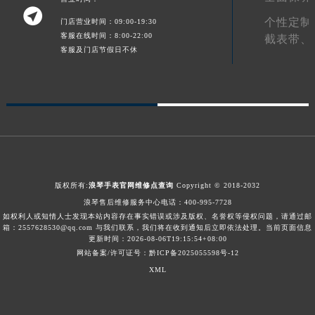
西藏自治区山南市乃东区湖北大道浪琴售后服务中心（需提前预约）

个性定制
门店营业时间：09:00-19:30
云南省保山市隆阳区正阳路浪琴售后服务中心（需提前预约）
客服在线时间：8:00-22:00
截表带、
云南省楚雄彝族自治州楚雄市鹿城南路浪琴售后服务中心（需提前预约）
客服及门店节假日不休
云南省大理白族自治州大理市建设路浪琴售后服务中心（需提前预约）
云南省德宏傣族景颇族自治州芒市团结大街浪琴售后服务中心（需提前预约）
云南省迪庆藏族自治州香格里拉市长征大道浪琴售后服务中心（需提前预约）
云南省红河哈尼族彝族自治州蒙自市天马路浪琴售后服务中心（需提前预约）
云南省丽江市古城区七星街浪琴售后服务中心（需提前预约）
云南省临沧市临翔区世纪路浪琴售后服务中心（需提前预约）
云南省怒江傈僳族自治州泸水市人民路浪琴售后服务中心（需提前预约）
版权所有:
浪琴手表官网维修点查询
Copyright © 2018-2032
浪琴售后维修服务中心电话：
400-995-7728
云南省普洱市思茅区振兴大道浪琴售后服务中心（需提前预约）
如权利人或知情人士发现本站内容存在事实错误或涉及版权、名誉权等侵权问题，请通过邮
云南省曲靖市麒麟区学府路浪琴售后服务中心（需提前预约）
箱：2557628530@qq.com 与我们联系，我们将在收到通知后立即依法处理。当前页面信息
更新时间：2026-08-06T19:15:54+08:00
云南省文山壮族苗族自治州文山市东风路浪琴售后服务中心（需提前预约）
网站备案/许可证号：黔ICP备2025055598号-12
云南省西双版纳傣族自治州景洪市宣慰大道浪琴售后服务中心（需提前预约）
XML
云南省玉溪市红塔区南北大街浪琴售后服务中心（需提前预约）
云南省昭通市昭阳区青年路浪琴售后服务中心（需提前预约）