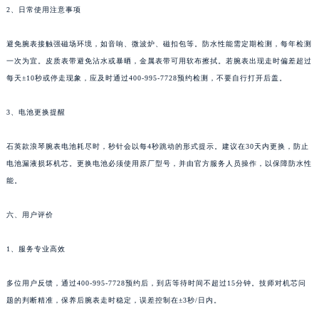
海南省儋州市儋州市那大镇兰洋北路浪琴售后服务中心（需提前预约）
2、日常使用注意事项
海南省东方市八所镇解放西路浪琴售后服务中心（需提前预约）
避免腕表接触强磁场环境，如音响、微波炉、磁扣包等。防水性能需定期检测，每年检测
海南省琼海市嘉积镇东风路浪琴售后服务中心（需提前预约）
一次为宜。皮质表带避免沾水或暴晒，金属表带可用软布擦拭。若腕表出现走时偏差超过
海南省三沙市西沙区西沙群岛永兴岛北京路浪琴售后服务中心（需提前预约）
每天±10秒或停走现象，应及时通过400-995-7728预约检测，不要自行打开后盖。
海南省三亚市吉阳区迎宾路浪琴售后服务中心（需提前预约）
海南省万宁市万城镇解放路浪琴售后服务中心（需提前预约）
3、电池更换提醒
海南省文昌市文城镇教育东路浪琴售后服务中心（需提前预约）
石英款浪琴腕表电池耗尽时，秒针会以每4秒跳动的形式提示。建议在30天内更换，防止
海南省五指山市通什镇三月三大道浪琴售后服务中心（需提前预约）
电池漏液损坏机芯。更换电池必须使用原厂型号，并由官方服务人员操作，以保障防水性
香港特别行政区尖沙咀区油尖旺区广东道浪琴售后服务中心（需提前预约）
能。
香港特别行政区金钟区中西区金钟道浪琴售后服务中心（需提前预约）
香港特别行政区九龙区油尖旺区弥敦道浪琴售后服务中心（需提前预约）
六、用户评价
香港特别行政区铜锣湾区湾仔区轩尼诗道浪琴售后服务中心（需提前预约）
河南省安阳市文峰区解放大道浪琴售后服务中心（需提前预约）
1、服务专业高效
河南省鹤壁市淇滨区九州路浪琴售后服务中心（需提前预约）
多位用户反馈，通过400-995-7728预约后，到店等待时间不超过15分钟。技师对机芯问
河南省济源市沁园街道济水大道浪琴售后服务中心（需提前预约）
题的判断精准，保养后腕表走时稳定，误差控制在±3秒/日内。
河南省焦作市解放区解放路浪琴售后服务中心（需提前预约）