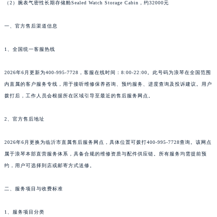
（2）腕表气密性长期存储舱Sealed Watch Storage Cabin，约32000元
江西省鹰潭市月湖区胜利东路浪琴售后服务中心（需提前预约）
山东省德州市德城区东风中路浪琴售后服务中心（需提前预约）
一、官方售后渠道信息
山东省东营市东营区济南路浪琴售后服务中心（需提前预约）
山东省济南市历下区经十路11111号华润中心写字楼（万象城）15层1508室浪琴售后服务中心（需提前预约）
1、全国统一客服热线
山东省济宁市任城区太白楼路浪琴售后服务中心（需提前预约）
2026年6月更新为400-995-7728，客服在线时间：8:00-22:00。此号码为浪琴在全国范围
山东省莱芜市文化南路8号银座商城名表维修一楼名表维修浪琴售后服务中心（需提前预约）
内直属的客户服务专线，用于接听维修保养咨询、预约服务、进度查询及投诉建议。用户
山东省临沂市兰山区解放路浪琴售后服务中心（需提前预约）
拨打后，工作人员会根据所在区域引导至最近的售后服务网点。
山东省日照市东港区烟台路浪琴售后服务中心（需提前预约）
山东省泰安市泰山区财源街道泰山大街浪琴售后服务中心（需提前预约）
2、官方售后地址
山东省威海市环翠区新威海路89号振华商厦一楼名表维修浪琴售后服务中心（需提前预约）
山东省潍坊市奎文区东风东街浪琴售后服务中心（需提前预约）
2026年6月更换为临沂市直属售后服务网点，具体位置可拨打400-995-7728查询。该网点
属于浪琴本部直营服务体系，具备合规的维修资质与配件供应链。所有服务均需提前预
山东省枣庄市滕州市北辛路与善国路交叉口浪琴售后服务中心（需提前预约）
约，用户可选择到店或邮寄方式送修。
山东省淄博市张店区金晶大道浪琴售后服务中心（需提前预约）
上海市黄浦区南京东路299号宏伊国际广场写字楼8层806室浪琴售后服务中心（需提前预约）
二、服务项目与收费标准
上海市徐汇区虹桥路3号港汇中心2座37层3705室浪琴售后服务中心（需提前预约）
浙江省杭州市上城区钱江路1366号华润大厦A座5层503-5室浪琴售后服务中心（需提前预约）
1、服务项目分类