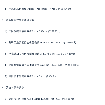
辽宁省本溪市平山区胜利路浪琴售后服务中心（需提前预约）
（4）干式防水检测仪Witschi ProofMaster Pro，约198000元
辽宁省朝阳市双塔区新华路浪琴售后服务中心（需提前预约）
辽宁省丹东市振兴区七经街浪琴售后服务中心（需提前预约）
5、微观精密观察显微镜设备
辽宁省抚顺市新抚区东一路浪琴售后服务中心（需提前预约）
辽宁省阜新市海州区解放大街浪琴售后服务中心（需提前预约）
（1）三目体视高清显微镜Leica S6D，约320000元
辽宁省葫芦岛市连山区中央路浪琴售后服务中心（需提前预约）
辽宁省锦州市古塔区中央大街浪琴售后服务中心（需提前预约）
（2）蔡司工业级三目变焦显微镜ZEISS Stemi 305，约185000元
辽宁省辽阳市白塔区新运大街浪琴售后服务中心（需提前预约）
（3）全光谱LED数码检测显微镜GemOro Elite 1030，约4200元
辽宁省盘锦市兴隆台区石油大街浪琴售后服务中心（需提前预约）
辽宁省铁岭市银州区南马路浪琴售后服务中心（需提前预约）
（4）德国蔡司复消色差体视显微镜ZEISS Stemi 508，约380000元
辽宁省营口市站前区市府路与渤海大街交叉口浪琴售后服务中心（需提前预约）
辽宁省沈阳市沈河区中街路137号亨得利名表维修授权店1楼浪琴售后服务中心（需提前预约）
（5）德国徕卡体视显微镜Leica S9，约85000元
辽宁省沈阳市沈河区中街路83号亨得利名表维修授权店1楼浪琴售后服务中心（需提前预约）
6、清洗与保养设备
北京市朝阳区建国门外大街甲6号华熙国际中心D座11层1102室浪琴售后服务中心（北京总部）（需提前预约）
北京市东城区东长安街1号王府井东方广场W3座6层602室浪琴售后服务中心（需提前预约）
（1）德国埃尔玛旗舰洗表机Elma Elmasolvex RM，约78000元
河北省保定市竞秀区朝阳北大街北国先天下浪琴售后服务中心（需提前预约）