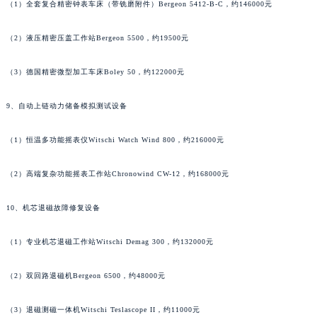
（1）全套复合精密钟表车床（带铣磨附件）Bergeon 5412-B-C，约146000元
山西省朔州市朔城区怡西路与鄯阳西街交汇处浪琴售后服务中心（需提前预约）
山西省忻州市忻府区和平东街与七一南路交叉口浪琴售后服务中心（需提前预约）
（2）液压精密压盖工作站Bergeon 5500，约19500元
山西省阳泉市郊区平阳东街与新城大道交叉口浪琴售后服务中心（需提前预约）
山西省运城市盐湖区河东街浪琴售后服务中心（需提前预约）
（3）德国精密微型加工车床Boley 50，约122000元
山西省长治市潞州区英雄中路浪琴售后服务中心（需提前预约）
9、自动上链动力储备模拟测试设备
山西省太原市迎泽区迎泽街道解放路15号亨得利名表维修授权店3楼浪琴售后服务中心（需提前预约）
天津市和平区赤峰道136号天津国际金融中心26层2603室浪琴售后服务中心（需提前预约）
（1）恒温多功能摇表仪Witschi Watch Wind 800，约216000元
安徽省安庆市迎江区人民路浪琴售后服务中心（需提前预约）
安徽省蚌埠市蚌山区淮河路浪琴售后服务中心（需提前预约）
（2）高端复杂功能摇表工作站Chronowind CW-12，约168000元
安徽省亳州市谯城区魏武大道浪琴售后服务中心（需提前预约）
安徽省池州市贵池区长江路浪琴售后服务中心（需提前预约）
10、机芯退磁故障修复设备
安徽省滁州市琅琊区南谯北路浪琴售后服务中心（需提前预约）
（1）专业机芯退磁工作站Witschi Demag 300，约132000元
安徽省阜阳市颍州区颍州北路浪琴售后服务中心（需提前预约）
安徽省淮北市相山区淮海路浪琴售后服务中心（需提前预约）
（2）双回路退磁机Bergeon 6500，约48000元
安徽省淮南市田家庵区国庆中路浪琴售后服务中心（需提前预约）
安徽省黄山市屯溪区黄山西路浪琴售后服务中心（需提前预约）
（3）退磁测磁一体机Witschi Teslascope II，约11000元