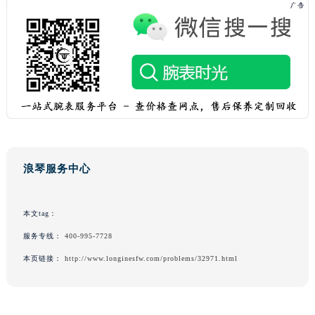
甘肃省庆阳市西峰区南大街浪琴售后服务中心（需提前预约）
甘肃省天水市秦州区民主路浪琴售后服务中心（需提前预约）
甘肃省武威市凉州区迎宾路浪琴售后服务中心（需提前预约）
甘肃省张掖市甘州区民乐北路浪琴售后服务中心（需提前预约）
宁夏回族自治区固原市原州区文化街浪琴售后服务中心（需提前预约）
宁夏回族自治区石嘴山市大武口区贺兰山路浪琴售后服务中心（需提前预约）
宁夏回族自治区吴忠市利通区开元大道浪琴售后服务中心（需提前预约）
宁夏回族自治区银川市兴庆区新华东路97号新百中心C馆一层C1-18号商铺浪琴售后服务中心（需提前预约）
宁夏回族自治区中卫市沙坡头区鼓楼东街浪琴售后服务中心（需提前预约）
浪琴服务中心
青海省果洛藏族自治州玛沁县团结路浪琴售后服务中心（需提前预约）
青海省海北藏族自治州海晏县将军路浪琴售后服务中心（需提前预约）
本文tag：
青海省海东市乐都区滨河路浪琴售后服务中心（需提前预约）
服务专线：
400-995-7728
青海省海南藏族自治州共和县青海湖大街浪琴售后服务中心（需提前预约）
本页链接：
http://www.longinesfw.com/problems/32971.html
青海省海西蒙古族藏族自治州德令哈市柴达木路浪琴售后服务中心（需提前预约）
青海省黄南藏族自治州同仁市德合隆路浪琴售后服务中心（需提前预约）
青海省西宁市城西区海湖新区西关大道浪琴售后服务中心（需提前预约）