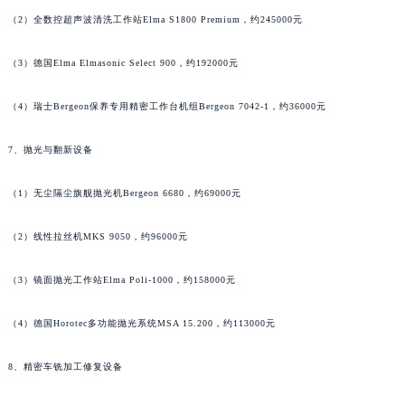
内蒙古自治区阿拉善盟市左旗土尔扈特大街浪琴售后服务中心（需提前预约）
（2）全数控超声波清洗工作站Elma S1800 Premium，约245000元
内蒙古自治区巴彦淖尔市临河区新华街浪琴售后服务中心（需提前预约）
内蒙古自治区包头市青山区幸福路甲3号王府井百货名表维修浪琴售后服务中心（需提前预约）
（3）德国Elma Elmasonic Select 900，约192000元
内蒙古自治区赤峰市红山区哈达街浪琴售后服务中心（需提前预约）
（4）瑞士Bergeon保养专用精密工作台机组Bergeon 7042-1，约36000元
内蒙古自治区鄂尔多斯市东胜区伊金霍洛街浪琴售后服务中心（需提前预约）
内蒙古自治区呼伦贝尔市海拉尔区中央街浪琴售后服务中心（需提前预约）
7、抛光与翻新设备
内蒙古自治区通辽市科尔沁区明仁大街浪琴售后服务中心（需提前预约）
内蒙古自治区乌海市海勃湾区人民南路浪琴售后服务中心（需提前预约）
（1）无尘隔尘旗舰抛光机Bergeon 6680，约69000元
内蒙古自治区乌兰察布市集宁区恩和大街浪琴售后服务中心（需提前预约）
（2）线性拉丝机MKS 9050，约96000元
内蒙古自治区锡林郭勒盟市锡林浩特市光明街与额尔敦路交叉口浪琴售后服务中心（需提前预约）
内蒙古自治区兴安盟市乌兰浩特市兴安大街浪琴售后服务中心（需提前预约）
（3）镜面抛光工作站Elma Poli-1000，约158000元
山西省大同市平城区迎宾街浪琴售后服务中心（需提前预约）
山西省晋城市城区黄华街浪琴售后服务中心（需提前预约）
（4）德国Horotec多功能抛光系统MSA 15.200，约113000元
山西省晋中市榆次区顺城街浪琴售后服务中心（需提前预约）
山西省临汾市尧都区解放路浪琴售后服务中心（需提前预约）
8、精密车铣加工修复设备
山西省吕梁市离石区永宁中路与建设街交叉口浪琴售后服务中心（需提前预约）