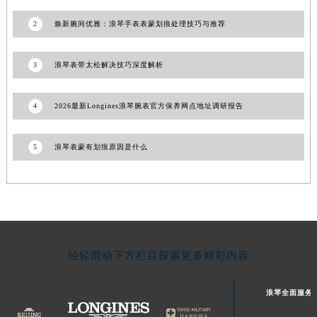
云南省德宏傣族景颇族自治州芒市团结大街浪琴售后服务中心（需提前预约）
2
焕新腕间优雅：浪琴手表表蒙划痕处理技巧与推荐
云南省迪庆藏族自治州香格里拉市长征大道浪琴售后服务中心（需提前预约）
云南省红河哈尼族彝族自治州蒙自市天马路浪琴售后服务中心（需提前预约）
3
浪琴表带太松解决技巧深度解析
云南省丽江市古城区七星街浪琴售后服务中心（需提前预约）
云南省临沧市临翔区世纪路浪琴售后服务中心（需提前预约）
4
2026最新Longines浪琴腕表官方保养网点地址调研报告
云南省怒江傈僳族自治州泸水市人民路浪琴售后服务中心（需提前预约）
云南省普洱市思茅区振兴大道浪琴售后服务中心（需提前预约）
云南省曲靖市麒麟区学府路浪琴售后服务中心（需提前预约）
5
浪琴表蒙有划痕原因是什么
云南省文山壮族苗族自治州文山市东风路浪琴售后服务中心（需提前预约）
云南省西双版纳傣族自治州景洪市宣慰大道浪琴售后服务中心（需提前预约）
云南省玉溪市红塔区南北大街浪琴售后服务中心（需提前预约）
云南省昭通市昭阳区青年路浪琴售后服务中心（需提前预约）
台湾省台北市万华区中华路浪琴售后服务中心（需提前预约）
轻轻滑动下方栏目探索更多精彩内容
台湾省新北市板桥区文化路浪琴售后服务中心（需提前预约）
台湾省桃园市中坜区中丰路浪琴售后服务中心（需提前预约）
浪琴全面服务
台湾省台中市西屯区文华路浪琴售后服务中心（需提前预约）