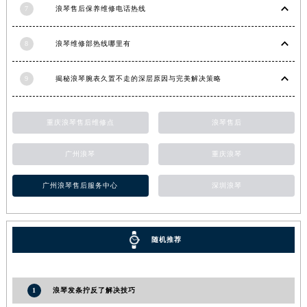
四川省攀枝花市东区三线大道北段浪琴售后服务中心（需提前预约）
7
浪琴售后保养维修电话热线
四川省遂宁市船山区香林南路浪琴售后服务中心（需提前预约）
8
浪琴维修部热线哪里有
四川省雅安市雨城区熊猫大道浪琴售后服务中心（需提前预约）
四川省宜宾市翠屏区长翠路浪琴售后服务中心（需提前预约）
9
揭秘浪琴腕表久置不走的深层原因与完美解决策略
四川省资阳市雁江区滨江大道一段与和平南路浪琴售后服务中心（需提前预约）
四川省自贡市自流井区华商北路浪琴售后服务中心（需提前预约）
重庆浪琴售后维修点
浪琴售后
西藏自治区阿里地区噶尔县北京西路浪琴售后服务中心（需提前预约）
西藏自治区昌都市卡若区昌都西路浪琴售后服务中心（需提前预约）
广州浪琴
重庆浪琴
西藏自治区拉萨市城关区北京中路浪琴售后服务中心（需提前预约）
西藏自治区林芝市巴宜区广东路浪琴售后服务中心（需提前预约）
广州浪琴售后服务中心
深圳浪琴
西藏自治区那曲市色尼区浙江西路浪琴售后服务中心（需提前预约）
西藏自治区日喀则市桑珠孜区上海中路浪琴售后服务中心（需提前预约）
西藏自治区山南市乃东区湖北大道浪琴售后服务中心（需提前预约）
随机推荐
云南省保山市隆阳区正阳路浪琴售后服务中心（需提前预约）
云南省楚雄彝族自治州楚雄市鹿城南路浪琴售后服务中心（需提前预约）
1
浪琴发条拧反了解决技巧
云南省大理白族自治州大理市建设路浪琴售后服务中心（需提前预约）