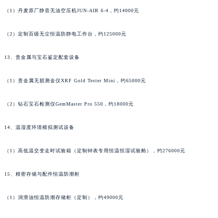
江苏省宿迁市宿城区西湖路浪琴售后服务中心（需提前预约）
（1）丹麦原厂静音无油空压机JUN-AIR 6-4，约14000元
江苏省泰州市海陵区永定东路399号置地商务中心东塔（华润万象城）17层1706室浪琴售后服务中心（需提前预约）
江苏省徐州市鼓楼区淮海东路29号苏宁广场IFC国际金融中心35层3508室浪琴售后服务中心（需提前预约）
（2）定制百级无尘恒温防静电工作台，约125000元
江苏省盐城市盐都区世纪大道5号盐城金融城写字楼1号楼16层1604室浪琴售后服务中心（需提前预约）
13、贵金属与宝石鉴定配套设备
江苏省扬州市邗江区国展路29号星耀天地写字楼1号楼18层1803室浪琴售后服务中心（需提前预约）
江苏省镇江市京口区中山东路浪琴售后服务中心（需提前预约）
（1）贵金属无损测金仪XRF Gold Tester Mini，约65000元
江西省抚州市临川区赣东大道浪琴售后服务中心（需提前预约）
江西省赣州市章贡区文清路浪琴售后服务中心（需提前预约）
（2）钻石宝石检测仪GemMaster Pro 550，约18000元
江西省吉安市吉州区井冈山大道浪琴售后服务中心（需提前预约）
14、温湿度环境模拟测试设备
江西省景德镇市珠山区珠山中路浪琴售后服务中心（需提前预约）
江西省九江市浔阳区浔阳路浪琴售后服务中心（需提前预约）
（1）高低温交变走时试验箱（定制钟表专用恒温恒湿试验舱），约276000元
江西省南昌市红谷滩新区红谷中大道998号绿地双子塔（中央广场）A1座办公楼14层1407室浪琴售后服务中心（需提前预约）
江西省萍乡市安源区萍安北大道与康庄路交叉口浪琴售后服务中心（需提前预约）
15、精密存储与配件恒温防潮柜
江西省上饶市信州区滨江西路浪琴售后服务中心（需提前预约）
江西省新余市渝水区北湖西路浪琴售后服务中心（需提前预约）
（1）润滑油恒温防潮存储柜（定制），约49000元
江西省宜春市袁州区中山中路浪琴售后服务中心（需提前预约）