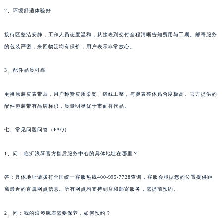
河南省开封市鼓楼区中山路浪琴售后服务中心（需提前预约）
2、环境舒适体验好
河南省洛阳市西工区中州中路与解放路交叉口浪琴售后服务中心（需提前预约）
河南省漯河市源汇区交通路浪琴售后服务中心（需提前预约）
接待区整洁安静，工作人员态度温和，从接表到交付全程清晰告知费用与工期。邮寄服务
的包装严密，来回物流均有保价，用户表示非常放心。
河南省南阳市宛城区范蠡东路与南都路交叉口浪琴售后服务中心（需提前预约）
河南省平顶山市卫东区建设路浪琴售后服务中心（需提前预约）
3、配件品质可靠
河南省濮阳市大华龙区开州路绿城路交叉口浪琴售后服务中心（需提前预约）
河南省三门峡市湖滨区和平路浪琴售后服务中心（需提前预约）
更换原装皮表带后，用户称赞皮质柔韧、缝线工整，与腕表整体贴合度极高。官方提供的
河南省商丘市梁园区神火大道浪琴售后服务中心（需提前预约）
配件包装带有品牌标识，质量明显优于市面替代品。
河南省新乡市红旗区人民路浪琴售后服务中心（需提前预约）
七、常见问题问答（FAQ）
河南省信阳市浉河区东方红大道浪琴售后服务中心（需提前预约）
河南省许昌市魏都区建安大道与八龙路交叉口浪琴售后服务中心（需提前预约）
1、问：临沂浪琴官方售后服务中心的具体地址在哪里？
河南省郑州市二七区民主路10号华润大厦29层2905室浪琴售后服务中心（需提前预约）
河南省周口市川汇区七一路浪琴售后服务中心（需提前预约）
答：具体地址请拨打全国统一客服热线400-995-7728查询，客服会根据您的位置提供距
河南省驻马店市驿城区乐山大道与置地大道交叉口浪琴售后服务中心（需提前预约）
离最近的直属网点信息。所有网点均支持到店和邮寄服务，需提前预约。
湖北省鄂州市鄂城区文星大道浪琴售后服务中心（需提前预约）
2、问：我的浪琴腕表需要保养，如何预约？
湖北省黄冈市黄州区赤壁大道浪琴售后服务中心（需提前预约）