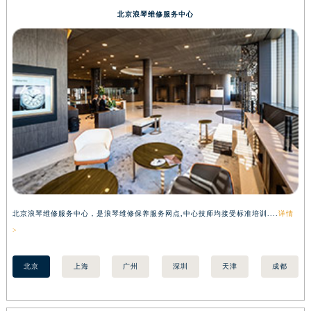
新疆维吾尔自治区北屯市团结路浪琴售后服务中心（需提前预约）
北京浪琴维修服务中心
新疆维吾尔自治区博乐市博乐市北京路浪琴售后服务中心（需提前预约）
新疆维吾尔自治区昌吉市延安北路浪琴售后服务中心（需提前预约）
新疆维吾尔自治区阜康市博峰路浪琴售后服务中心（需提前预约）
新疆维吾尔自治区哈密市伊州区建国北路浪琴售后服务中心（需提前预约）
新疆维吾尔自治区和田市和田市北京西路浪琴售后服务中心（需提前预约）
新疆维吾尔自治区胡杨河市胡杨河市胡杨路浪琴售后服务中心（需提前预约）
新疆维吾尔自治区霍尔果斯市亚欧北路浪琴售后服务中心（需提前预约）
新疆维吾尔自治区喀什市解放北路浪琴售后服务中心（需提前预约）
新疆维吾尔自治区可克达拉市幸福路浪琴售后服务中心（需提前预约）
新疆维吾尔自治区克拉玛依市克拉玛依区友谊路浪琴售后服务中心（需提前预约）
北京浪琴维修服务中心，是浪琴维修保养服务网点,中心技师均接受标准培训....
详情
上
新疆维吾尔自治区库车市库车市文化东路浪琴售后服务中心（需提前预约）
>
>
新疆维吾尔自治区库尔勒市库尔勒市人民东路浪琴售后服务中心（需提前预约）
新疆维吾尔自治区奎屯市团结西街浪琴售后服务中心（需提前预约）
北京
上海
广州
深圳
天津
成都
新疆维吾尔自治区昆玉市昆泉街浪琴售后服务中心（需提前预约）
新疆维吾尔自治区沙湾市三道河子镇世纪大道南路浪琴售后服务中心（需提前预约）