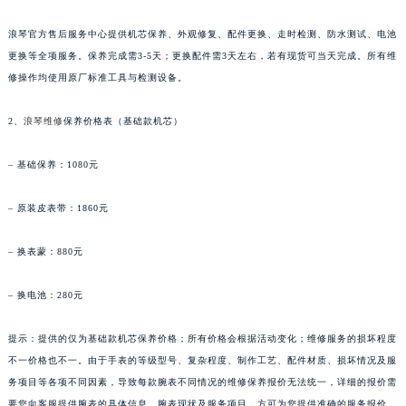
浙江省湖州市吴兴区劳动路浪琴售后服务中心（需提前预约）
浪琴官方售后服务中心提供机芯保养、外观修复、配件更换、走时检测、防水测试、电池
浙江省嘉兴市南湖区广益路705号嘉兴世界贸易中心A座13层1304室浪琴售后服务中心（需提前预约）
更换等全项服务。保养完成需3-5天；更换配件需3天左右，若有现货可当天完成。所有维
浙江省金华市金东区东市南街777号金华万达广场4号楼22楼2209室浪琴售后服务中心（需提前预约）
修操作均使用原厂标准工具与检测设备。
浙江省丽水市莲都区解放街浪琴售后服务中心（需提前预约）
浙江省宁波市江北区大闸南路500号来福士广场办公楼20层2009室浪琴售后服务中心（需提前预约）
2、
浪琴维修
保养价格表（基础款机芯）
浙江省衢州市柯城区上街浪琴售后服务中心（需提前预约）
浙江省绍兴市越城区胜利东路379号世茂天际中心写字楼8层805室浪琴售后服务中心（需提前预约）
– 基础保养：1080元
浙江省舟山市定海区解放东路浪琴售后服务中心（需提前预约）
– 原装皮表带：1860元
澳门特别行政区大堂区议事亭前地（新马路）浪琴售后服务中心（需提前预约）
澳门特别行政区风顺堂区南湾大马路浪琴售后服务中心（需提前预约）
– 换表蒙：880元
澳门特别行政区花地玛堂区关闸广场浪琴售后服务中心（需提前预约）
澳门特别行政区花王堂区大三巴商圈浪琴售后服务中心（需提前预约）
– 换电池：280元
澳门特别行政区嘉模堂区官也街浪琴售后服务中心（需提前预约）
提示：提供的仅为基础款机芯保养价格；所有价格会根据活动变化；维修服务的损坏程度
澳门省路氹城市金光大道浪琴售后服务中心（需提前预约）
不一价格也不一。由于手表的等级型号、复杂程度、制作工艺、配件材质、损坏情况及服
澳门特别行政区望德堂区塔石广场浪琴售后服务中心（需提前预约）
务项目等各项不同因素，导致每款腕表不同情况的维修保养报价无法统一，详细的报价需
福建省福州市鼓楼区五四路128-1号恒力城写字楼15层03室浪琴售后服务中心（需提前预约）
要您向客服提供腕表的具体信息、腕表现状及服务项目，方可为您提供准确的服务报价。