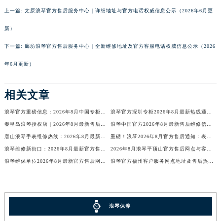
青海省玉树藏族自治州结古镇胜利路浪琴售后服务中心（需提前预约）
上一篇:
太原浪琴官方售后服务中心｜详细地址与官方电话权威信息公示（2026年6月更
陕西省安康市汉滨区金州路浪琴售后服务中心（需提前预约）
新）
陕西省宝鸡市渭滨区经二路浪琴售后服务中心（需提前预约）
下一篇:
廊坊浪琴官方售后服务中心｜全新维修地址及官方客服电话权威信息公示（2026
陕西省汉中市汉台区北大街浪琴售后服务中心（需提前预约）
陕西省商洛市商州区州城街浪琴售后服务中心（需提前预约）
年6月更新）
陕西省铜川市王益区红旗街浪琴售后服务中心（需提前预约）
陕西省渭南市临渭区东风大街浪琴售后服务中心（需提前预约）
相关文章
陕西省咸阳市秦都区沣西新城统一西路与白马河路交汇处浪琴售后服务中心（需提前预约）
浪琴官方重磅信息：2026年8月中国专柜热线电话
浪琴官方深圳专柜2026年8月最新热线通知，客户服务信息权威可靠
陕西省延安市宝塔区中心街浪琴售后服务中心（需提前预约）
秦皇岛浪琴授权店｜2026年8月最新售后维修保养权威信息公示
浪琴中国官方2026年8月最新售后维修信息：表蒙更换服务周期价格，客户服务电话
陕西省榆林市榆阳区长兴路浪琴售后服务中心（需提前预约）
唐山浪琴手表维修热线：2026年8月最新官方售后网点信息公示及保养服务通告
重磅！浪琴2026年8月官方售后通知：表玻璃更换价格与维修周期最新版
新疆维吾尔自治区阿克苏市东大街浪琴售后服务中心（需提前预约）
浪琴维修新街口：2026年8月最新官方售后网点地址信息与维修保养服务公告
2026年8月浪琴平顶山官方售后网点与客户服务热线公示
新疆维吾尔自治区阿拉尔市胜利大道浪琴售后服务中心（需提前预约）
浪琴维保单位2026年8月最新官方售后网点公示：权威维修服务信息与正式公告
浪琴官方福州客户服务网点地址及售后热线2026年8月最新通告
新疆维吾尔自治区阿拉山口市友好路浪琴售后服务中心（需提前预约）
新疆维吾尔自治区阿勒泰市解放路浪琴售后服务中心（需提前预约）
新疆维吾尔自治区阿图什市光明路浪琴售后服务中心（需提前预约）
浪琴保养
新疆维吾尔自治区白杨市军垦路浪琴售后服务中心（需提前预约）