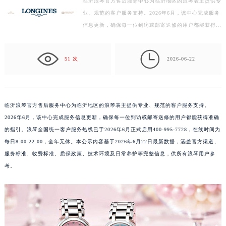
临沂浪琴官方售后服务中心为临沂地区的浪琴表主提供专
绍兴市越城区胜利东路379号世茂天际中心写字楼8层805室（需提前预约）
业、规范的客户服务支持。2026年6月，该中心完成服务
嘉兴市南湖区广益路705号嘉兴世界贸易中心写字楼A座13层1304室（需提前预约）
信息更新，确保每一位到访或邮寄送修的用户都能获得准
南昌市红谷滩新区红谷中大道998号绿地双子塔（中央广场）A1座办公楼14层07室（需提前预约）
确的指引。浪琴全国统一客户服务热线已于2026年6月
济南市历下区经十路11111号华润中心写字楼（万象城）15层1508室（需提前预约）
正…

51 次
2026-06-22
广州市天河区天河路230号万菱汇国际中心写字楼A塔7层704室（需提前预约）
广州市越秀区环市东路371-375号世界贸易中心大厦南塔写字楼15层07室（需提前预约）
深圳市罗湖区深南东路5001号华润大厦写字楼17层1701室（需提前预约）
惠州市惠城区江北文昌一路7号华贸大厦写字楼1座30层05室（需提前预约）
临沂浪琴官方售后服务中心为临沂地区的浪琴表主提供专业、规范的客户服务支持。
2026年6月，该中心完成服务信息更新，确保每一位到访或邮寄送修的用户都能获得准确
厦门市思明区湖滨东路95号华润大厦写字楼B座11层1104室（需提前预约）
的指引。浪琴全国统一客户服务热线已于2026年6月正式启用400-995-7728，在线时间为
福州市鼓楼区五四路128-1号恒力城写字楼15层03室（需提前预约）
每日8:00-22:00，全年无休。本公示内容基于2026年6月22日最新数据，涵盖官方渠道、
成都市锦江区人民东路6号SAC东原中心写字楼24层2406B室（需提前预约）
服务标准、收费标准、质保政策、技术环境及日常养护等完整信息，供所有浪琴用户参
重庆市江北区观音桥步行街2号融恒时代广场写字楼9层902室（需提前预约）
考。
长沙市芙蓉区定王台街道建湘路393号世茂环球金融中心写字楼（芙蓉广场）10层13室（需提前预约）
郑州市二七区铭功路10号华润大厦写字楼29层2905室（需提前预约）
太原市迎泽区解放路15号亨得利名表服务中心（品牌授权店）3层整层（需提前预约）
沈阳市沈河区中街路137号亨得利名表服务中心（品牌授权店）1层整层（需提前预约）