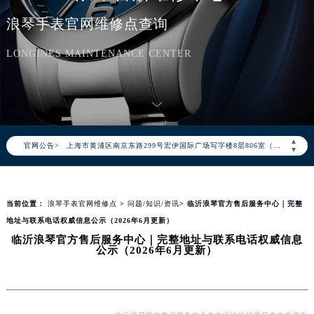
浪琴官方全国统一服务热线400-995-7728，服务覆盖中国大陆、香港、澳门、台湾全部区域（非大陆需加拨“+86”）
浪琴手表官网维修点查询
2026年8月浪琴售后服务中心最新网点地址：
北京市朝阳区建国门外大街甲6号华熙国际中心写字楼D座11层1102室（北京总部）（需提前预约）
LONGINES MAINTENANCE CENTER
北京市东城区东长安街1号东方广场写字楼W3座6层602室（需提前预约）
天津市和平区赤峰道136号天津国际金融中心写字楼26层2603室（需提前预约）
上海市徐汇区虹桥路3号港汇中心写字楼2座37层3705室（需提前预约）
上海市黄浦区南京东路299号宏伊国际广场写字楼8层806室（需提前预约）
▲
官网公告>
南京市秦淮区中山南路1号（新街口）南京中心写字楼22层C1-1室（需提前预约）
▼
常州市新北区龙锦路1590号现代传媒中心写字楼5号楼10层1008室（需提前预约）
徐州市鼓楼区淮海东路29号苏宁广场IFC国际金融中心写字楼35层3508室（需提前预约）
当前位置：
浪琴手表官网维修点
>
问题/知识/资讯
> 临沂浪琴官方售后服务中心｜完整
扬州市邗江区国展路29号星耀天地写字楼1号楼18层1803室（需提前预约）
地址与联系电话权威信息公示（2026年6月更新）
盐城市盐都区世纪大道5号盐城金融城写字楼1号楼16层1604室（需提前预约）
临沂浪琴官方售后服务中心｜完整地址与联系电话权威信息
泰州市海陵区永定东路399号置地商务中心东塔写字楼（华润万象城）17层1706室（需提前预约）
公示（2026年6月更新）
宁波市江北区大闸南路500号来福士广场办公楼20层2009室（需提前预约）
杭州市上城区钱江路1366号华润大厦写字楼A座5层503-5室（需提前预约）
金华市金东区东市南街777号金华万达广场写字楼4号楼22层2209室（需提前预约）