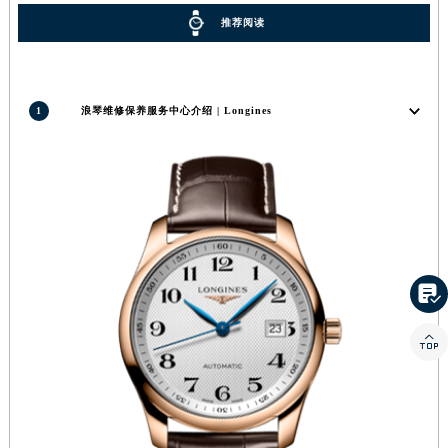
新疆维吾尔自治区石河子市北二路浪琴售后服务中心（需提前预约）
推荐阅读
新疆维吾尔自治区双河市光明路浪琴售后服务中心（需提前预约）
新疆维吾尔自治区塔城市塔城地区闻琴路浪琴售后服务中心（需提前预约）
新疆维吾尔自治区铁门关市兴疆路浪琴售后服务中心（需提前预约）
1
浪琴维修保养服务中心介绍 | Longines
新疆维吾尔自治区图木舒克市图木舒克市中兴街浪琴售后服务中心（需提前预约）
新疆维吾尔自治区吐鲁番市高昌区文化中路文化中路浪琴售后服务中心（需提前预约）
新疆维吾尔自治区乌苏市乌鲁木齐北路浪琴售后服务中心（需提前预约）
新疆维吾尔自治区五家渠市长征西街浪琴售后服务中心（需提前预约）
新疆维吾尔自治区新星市东风路浪琴售后服务中心（需提前预约）
新疆维吾尔自治区伊宁市解放西路浪琴售后服务中心（需提前预约）

贵州省安顺市西秀区中华南路浪琴售后服务中心（需提前预约）
贵州省毕节市七星关区松山路浪琴售后服务中心（需提前预约）

贵州省六盘水市钟山区钟山大道浪琴售后服务中心（需提前预约）
贵州省黔东南苗族侗族自治州凯里市北京西路浪琴售后服务中心（需提前预约）
贵州省黔西南布依族苗族自治州兴义市大道与桔香路交汇处浪琴售后服务中心（需提前预约）
贵州省铜仁市碧江区民主路浪琴售后服务中心（需提前预约）