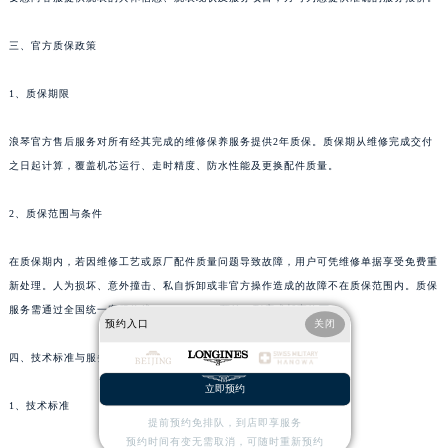
福建省厦门市思明区湖滨东路95号万象城华润大厦B座11层1104室浪琴售后服务中心（需提前预约）
广东省潮州市潮安区新风路与潮汕路交汇处浪琴售后服务中心（需提前预约）
三、官方质保政策
广东省广州市天河区天河路230号万菱汇国际中心A塔7层704室浪琴售后服务中心（需提前预约）
1、质保期限
广东省广州市越秀区环市东路371-375号世界贸易中心大厦南塔15层1507室浪琴售后服务中心（需提前预约）
广东省河源市源城区越王大道浪琴售后服务中心（需提前预约）
浪琴官方售后服务对所有经其完成的维修保养服务提供2年质保。质保期从维修完成交付
广东省惠州市惠城区江北文昌一路7号华贸大厦1座30层3005室浪琴售后服务中心（需提前预约）
之日起计算，覆盖机芯运行、走时精度、防水性能及更换配件质量。
广东省江门市蓬江区广场西路浪琴售后服务中心（需提前预约）
广东省揭阳市榕城进贤门步行街浪琴售后服务中心（需提前预约）
2、质保范围与条件
广东省茂名市电白区水东街道迎宾大道浪琴售后服务中心（需提前预约）
在质保期内，若因维修工艺或原厂配件质量问题导致故障，用户可凭维修单据享受免费重
广东省梅州市梅江区金燕大道浪琴售后服务中心（需提前预约）
新处理。人为损坏、意外撞击、私自拆卸或非官方操作造成的故障不在质保范围内。质保
广东省清远市清城区湖西路浪琴售后服务中心（需提前预约）
服务需通过全国统一客服热线400-995-7728预约，到店或邮寄均可。
广东省汕头市龙湖区长平路浪琴售后服务中心（需提前预约）
预约入口
关闭
广东省汕尾市城区香洲街道园林社区翠园街浪琴售后服务中心（需提前预约）
四、技术标准与服务环境
广东省韶关市武江区芙蓉新区与老城中心交汇处浪琴售后服务中心（需提前预约）
立即预约
广东省深圳市罗湖区深南东路5001号华润大厦17层1701室浪琴售后服务中心（需提前预约）
1、技术标准
提前预约免排队，到店即享服务
广东省阳江市江城区东风一路浪琴售后服务中心（需提前预约）
预约时间有变无需取消，可随时重新预约